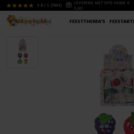
LEVERING MET DPD HOME €
4.8 / 5
(7893)
5,90
FEESTTHEMA'S
FEESTART