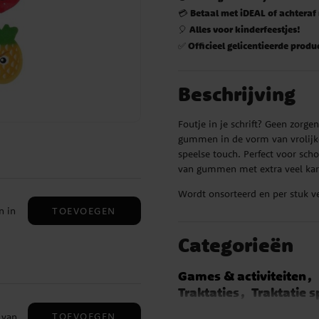
Betaal met iDEAL of achteraf
💳
Alles voor kinderfeestjes!
🎈
Officieel gelicentieerde produ
✅
Beschrijving
Foutje in je schrift? Geen zorge
gummen in de vorm van vrolijke
speelse touch. Perfect voor scho
van gummen met extra veel kar
Wordt onsorteerd en per stuk ve
TOEVOEGEN
n in
Categorieën
Games & activiteiten
Traktaties
Traktatie 
Barbie Versiering
Mini
TOEVOEGEN
 van