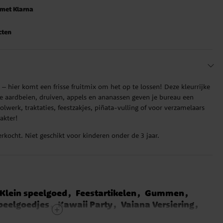
 met Klarna
cten
n – hier komt een frisse fruitmix om het op te lossen! Deze kleurrijke
 aardbeien, druiven, appels en ananassen geven je bureau een
olwerk, traktaties, feestzakjes, piñata-vulling of voor verzamelaars
akter!
rkocht. Niet geschikt voor kinderen onder de 3 jaar.
Klein speelgoed
Feestartikelen
Gummen
speelgoedjes
Kawaii Party
Vaiana Versiering
ons Versiering
Frozen Versiering