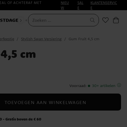
EAL OF ACHTERAF MET
NIEU
SAL
KLANTENSERVIC
W
E
E
ESTDAGEN
CARNAVAL
erfeestje
Stylish Swan Versiering
Gum Fruit 4,5 cm
 4,5 cm
Voorraad
:
30+ artikelen
TOEVOEGEN AAN WINKELWAGEN
 - Gratis boven de € 60