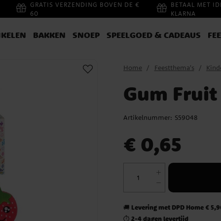
GRATIS VERZENDING BOVEN DE €
BETAAL MET ID
60
KLARNA
IKELEN
BAKKEN
SNOEP
SPEELGOED & CADEAUS
FE
Home
Feestthema's
Kind
Gum Fruit
Artikelnummer:
S59048
Prijs
:
€ 0,65
€ 0,65
Levering met DPD Home € 5,90
🚚
2-4 dagen levertijd
⏱️