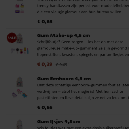
uitdeelzakjes
trendy handtassen zijn perfect voor modeliefhebbe
die een vleugje glamour aan hun bureau willen
toevoegen. Verkrijgbaar in verschillende kleuren en
Prijs
:
€ 0,65
€ 0,65
modellen – ideaal voor traktaties, feestzakjes, piña
vulling of voor verzamelaars van bijzondere gumm
Gum Make-up 4,5 cm
Wordt onsorteerd en per stuk verkocht. Niet geschi
Schrijffoutje? Geen zorgen – los het op met deze
voor kinderen onder de 3 jaar.
glamoureuze make-up-gummen! Ze zijn gevormd a
lippenstiften, kwasten, spiegels en parfumflesjes en
geven elk notitieboek een vleugje luxe. Perfect voor
Actuele prijs
:
€ 0,39
Vorige prijs
:
€ 0,65
€ 0,39
€ 0,65
schoolwerk, traktaties, feestzakjes, als cadeautje of
voor piñata-vulling. Wordt onsorteerd en per stuk
Gum Eenhoorn 4,5 cm
verkocht. Niet geschikt voor kinderen onder de 3 jaa
Laat deze schattige eenhoorn-gummen foutjes late
verdwijnen – alsof het magie is! Met hun zachte
pasteltinten en lieve details zijn ze net zo leuk om 
verzamelen als om te gebruiken. Perfect voor
Prijs
:
€ 0,65
€ 0,65
schoolwerk, traktaties, feestzakjes, piñata-vulling o
voor iedereen die gewoon wat extra eenhoornmagi
Gum IJsjes 4,5 cm
nodig heeft in het dagelijks leven! Wordt onsorteer
Wis foutjes weg met een extra dosis suikerpret! De