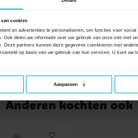
Details
op
 van cookies
ent en advertenties te personaliseren, om functies voor social
n
. Ook delen we informatie over uw gebruik van onze site met on
TOEVOEGEN
eze
e. Deze partners kunnen deze gegevens combineren met andere i
kt
verzameld op basis van uw gebruik van hun services. U kunt uw
die
kt
Aanpassen
Anderen kochten ook