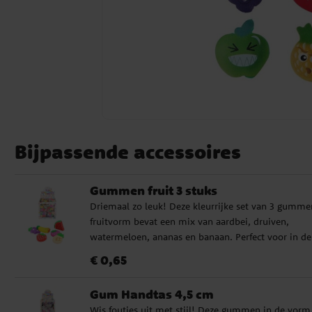
Bijpassende accessoires
Gummen fruit 3 stuks
Driemaal zo leuk! Deze kleurrijke set van 3 gumme
fruitvorm bevat een mix van aardbei, druiven,
watermeloen, ananas en banaan. Perfect voor in de
schooltas, traktaties of als klein cadeautje. Wordt
Prijs
:
€ 0,65
€ 0,65
willekeurig geleverd. Niet geschikt voor kinderen
jonger dan 3 jaar. ✔️ 3 gummen met fruitmotief ✔️
Gum Handtas 4,5 cm
Willekeurig geleverd ✔️ Perfect voor traktaties of
Wis foutjes uit met stijl! Deze gummen in de vorm