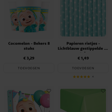
Cocomelon - Bekers 8
Papieren rietjes -
stuks
Lichtblauw gestippelde 10
stuks
€ 3,29
€ 1,49
Prijs
:
€ 3,29
Prijs
:
€ 1,49
TOEVOEGEN
TOEVOEGEN
4