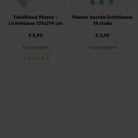
Tafelkleed Plastic -
Plastic bestek lichtblauw
Lichtblauw 137x274 cm
18 stuks
€ 2,99
€ 2,49
Prijs
:
€ 2,99
Prijs
:
€ 2,49
TOEVOEGEN
TOEVOEGEN
4