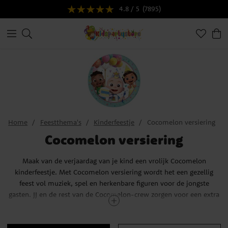
4.8 / 5
(7895)
Home
Feestthema's
Kinderfeestje
Cocomelon versiering
Cocomelon versiering
Maak van de verjaardag van je kind een vrolijk Cocomelon
kinderfeestje. Met Cocomelon versiering wordt het een gezellig
feest vol muziek, spel en herkenbare figuren voor de jongste
gasten. JJ en de rest van de Cocomelon-crew zorgen voor een extra
dosis kleur en plezier.
Cocomelon is de populaire serie waarin kinderen alledaagse