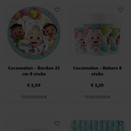
taart wordt het kinderfeestje een vrolijke dag vol muziek en
herinneringen.
Cocomelon - Borden 23
Cocomelon - Bekers 8
cm 8 stuks
stuks
€ 3,99
€ 3,29
Prijs
:
€ 3,99
Prijs
:
€ 3,29
TOEVOEGEN
TOEVOEGEN