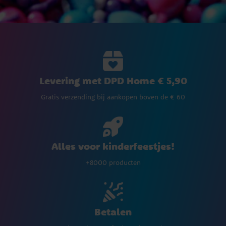
Levering met DPD Home € 5,90
Gratis verzending bij aankopen boven de € 60
Alles voor kinderfeestjes!
+8000 producten
Betalen