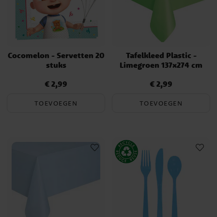
Cocomelon - Servetten 20
Tafelkleed Plastic -
stuks
Limegroen 137x274 cm
€ 2,99
€ 2,99
Prijs
:
€ 2,99
Prijs
:
€ 2,99
TOEVOEGEN
TOEVOEGEN