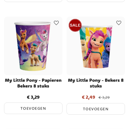
magische en onvergetelijke viering vol vriendschap, plezier en
fantasie.
My Little Pony - Papieren
My Little Pony - Bekers 8
Bekers 8 stuks
stuks
€ 3,29
€ 2,49
Prijs
:
€ 3,29
Actuele prijs
:
€ 2,49
Vorige
€ 3,29
prijs
:
€ 3,29
TOEVOEGEN
TOEVOEGEN