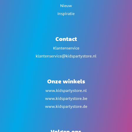
Nieuw
Inspiratie
Contact
Klantenservice
klantenservice@kidspartystore.nl
Onze winkels
www.kidspartystore.nl
www.kidspartystore.be
www.kidspartystore.de
Volgen ons