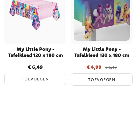
My Little Pony -
My Little Pony -
Tafelkleed 120 x 180 cm
Tafelkleed 120 x 180 cm
€ 6,49
€ 4,99
Prijs
:
€ 6,49
Actuele prijs
:
€ 4,99
Vorige
€ 5,49
prijs
:
€ 5,49
TOEVOEGEN
TOEVOEGEN