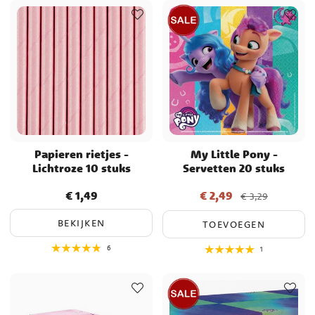
Papieren rietjes -
My Little Pony -
Lichtroze 10 stuks
Servetten 20 stuks
€ 1,49
€ 2,49
Prijs
:
€ 1,49
Actuele prijs
:
€ 2,49
Vorige
€ 3,29
prijs
:
€ 3,29
BEKIJKEN
TOEVOEGEN
6
1