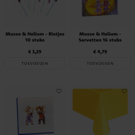
Musse & Helium - Rietjes
Musse & Helium -
10 stuks
Servetten 16 stuks
€ 3,29
€ 4,79
Prijs
:
€ 3,29
Prijs
:
€ 4,79
TOEVOEGEN
TOEVOEGEN