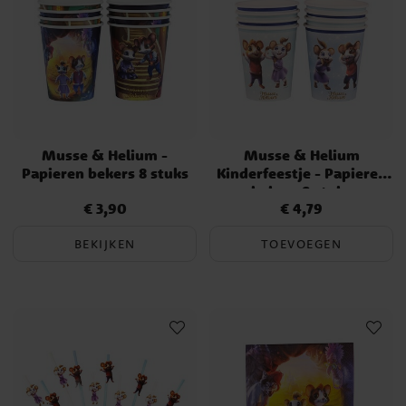
Musse & Helium -
Musse & Helium
Papieren bekers 8 stuks
Kinderfeestje - Papieren
bekers 8 stuks
€ 3,90
€ 4,79
Prijs
:
€ 3,90
Prijs
:
€ 4,79
BEKIJKEN
TOEVOEGEN