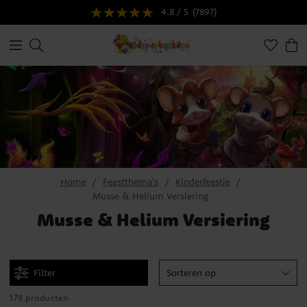
4.8 / 5
(7897)
Home
Feestthema's
Kinderfeestje
Musse & Helium Versiering
Musse & Helium Versiering
Filter
Sorteren op
178 producten