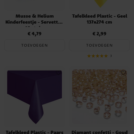
Musse & Helium
Tafelkleed Plastic - Geel
Kinderfeestje - Servetten
137x274 cm
16 stuks
€ 4,79
€ 2,99
Prijs
:
€ 4,79
Prijs
:
€ 2,99
TOEVOEGEN
TOEVOEGEN
3
Tafelkleed Plastic - Paars
Diamant confetti - Goud