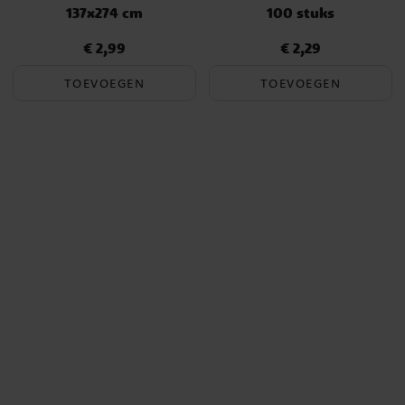
137x274 cm
100 stuks
€ 2,99
€ 2,29
Prijs
:
€ 2,99
Prijs
:
€ 2,29
TOEVOEGEN
TOEVOEGEN