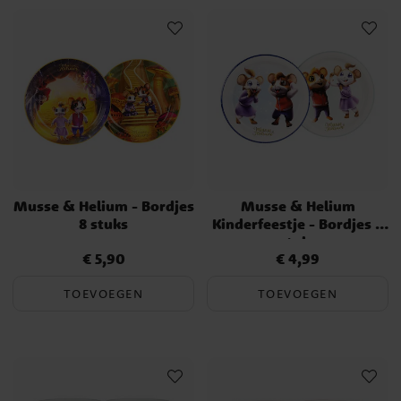
Musse & Helium - Bordjes
Musse & Helium
8 stuks
Kinderfeestje - Bordjes 8
stuks
€ 5,90
€ 4,99
Prijs
:
€ 5,90
Prijs
:
€ 4,99
TOEVOEGEN
TOEVOEGEN