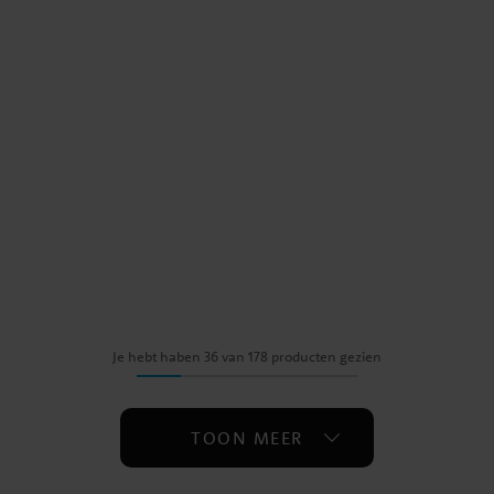
Je hebt haben 36 van 178 producten gezien
TOON MEER