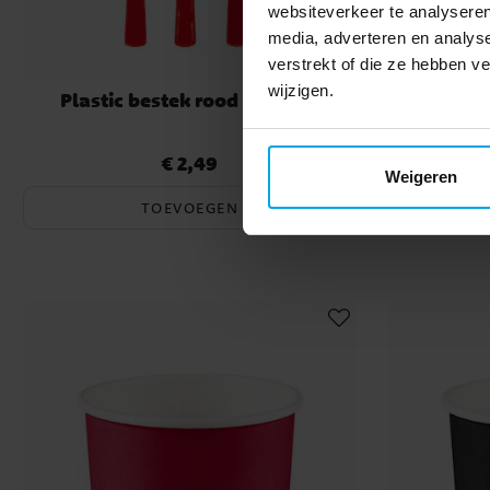
websiteverkeer te analyseren
media, adverteren en analys
verstrekt of die ze hebben 
wijzigen.
Plastic bestek rood 18 stuks
Hout
€ 2,49
Prijs
:
€ 2,49
Weigeren
TOEVOEGEN