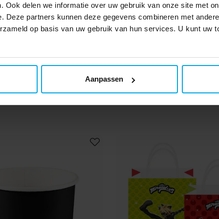
. Ook delen we informatie over uw gebruik van onze site met on
e. Deze partners kunnen deze gegevens combineren met andere i
verzameld op basis van uw gebruik van hun services. U kunt uw
en messen 8 stuks
Houten vorken 8 
€ 1,49
€ 1,49
Prijs
:
€ 1,49
Prijs
:
€ 1,49
Aanpassen
TOEVOEGEN
TOEVOEGEN