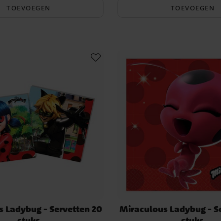
TOEVOEGEN
TOEVOEGEN
 Ladybug - Servetten 20
Miraculous Ladybug - S
stuks
stuks