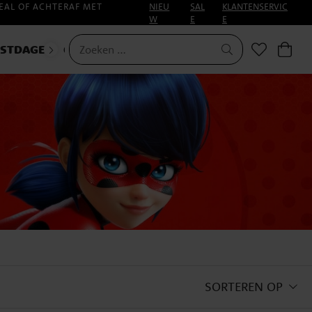
EAL OF ACHTERAF MET
NIEU
SAL
KLANTENSERVIC
W
E
E
ESTDAGEN
CARNAVAL
SORTEREN OP