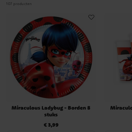
107 producten
glinsterende accenten zorgen voor een betoverende sfeer in Parij
zijn er ook taartdecoraties, cupcakevormpjes en koekjesvormen 
voor een verjaardagstaart vol magie en supe
Geen Miraculous-feestje zonder spannende spelletjes! Een f
hindernisparcours”, waarbij de kinderen hun superkrachten testen
balanceren als echte helden. Ook populair is het spel “Van
volwassene ballonnen loslaat die de kwaadaardige Akuma voo
proberen ze te vangen voordat ze iemand in een sc
Met ons Miraculous Ladybug-thema wordt elk kinderfeestje een
avontuur vol magie, actie en heldenmoed. Ontdek ons assortime
en maak je klaar voor een feest vol superk
Miraculous Ladybug - Borden 8
Miraculo
stuks
€ 3,99
Prijs
:
€ 3,99