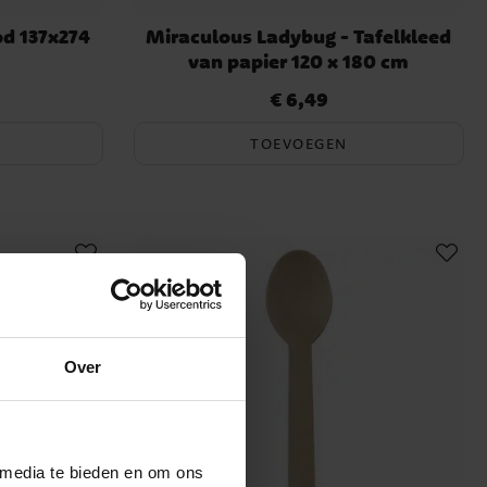
od 137x274
Miraculous Ladybug - Tafelkleed
van papier 120 x 180 cm
€ 6,49
Prijs
:
€ 6,49
TOEVOEGEN
Over
 media te bieden en om ons