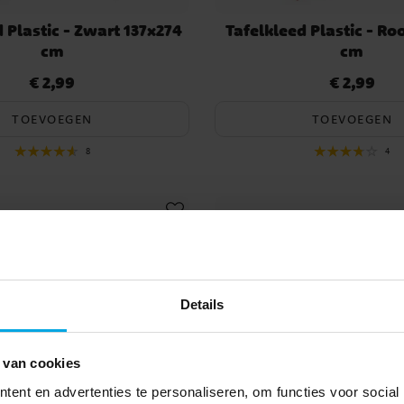
 Plastic - Zwart 137x274
Tafelkleed Plastic - Ro
cm
cm
€ 2,99
€ 2,99
Prijs
:
€ 2,99
Prijs
:
€ 2,99
TOEVOEGEN
TOEVOEGEN
8
4
Details
 van cookies
ent en advertenties te personaliseren, om functies voor social