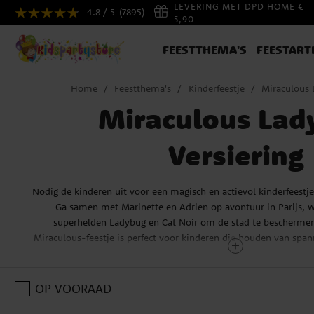
LEVERING MET DPD HOME €
4.8 / 5
(7895)
5,90
FEESTTHEMA'S
FEESTART
Home
Feestthema's
Kinderfeestje
Miraculous 
Miraculous Lad
Versiering
Nodig de kinderen uit voor een magisch en actievol kinderfeestje
Ga samen met Marinette en Adrien op avontuur in Parijs, w
superhelden Ladybug en Cat Noir om de stad te beschermen 
Miraculous-feestje is perfect voor kinderen die houden van sp
Verander het feestje in een echte superheldenervaring met kleurr
rood, zwart en blauw – net als het iconische pak van Ladybug.
OP VOORAAD
bekers en servetten met afbeeldingen van Ladybug en Cat Noir
compleet met ballonnen, slingers en posters in Miraculous-