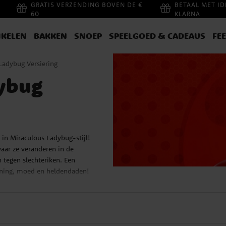
GRATIS VERZENDING BOVEN DE €
BETAAL MET ID
60
KLARNA
IKELEN
BAKKEN
SNOEP
SPEELGOED & CADEAUS
FE
Ladybug Versiering
ybug
 in Miraculous Ladybug-stijl!
aar ze veranderen in de
tegen slechteriken. Een
anning, moed en heldendaden!
ijke Miraculous versiering in
 Dek de tafel met bordjes,
, en maak de feestlocatie
stijl. Zwarte stippen en