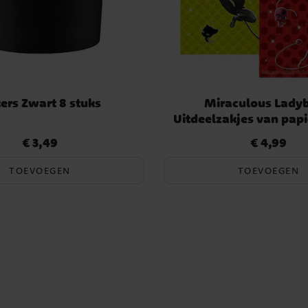
ers Zwart 8 stuks
Miraculous Ladyb
Uitdeelzakjes van papi
€ 3,49
€ 4,99
Prijs
:
€ 3,49
Prijs
:
€ 4,99
TOEVOEGEN
TOEVOEGEN