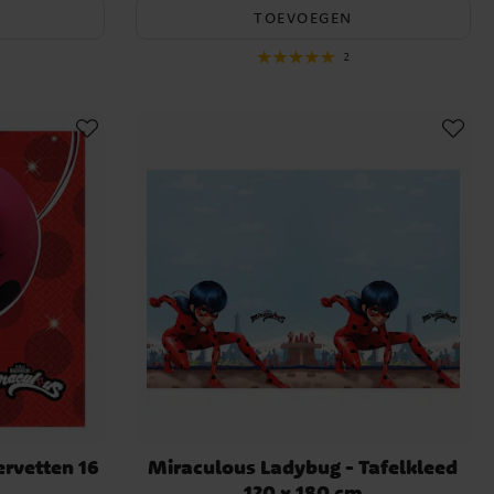
TOEVOEGEN
2
ervetten 16
Miraculous Ladybug - Tafelkleed
120 x 180 cm