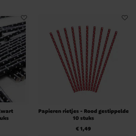
 Zwart
Papieren rietjes - Rood gestippelde
tuks
10 stuks
€ 1,49
Prijs
:
€ 1,49