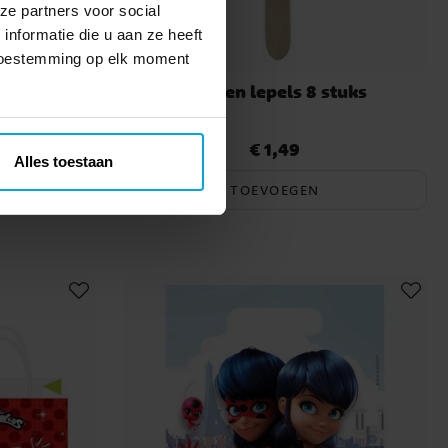
ze partners voor social
nformatie die u aan ze heeft
 toestemming op elk moment
stuks
Houten lepels 8 stuks
€ 1,49
Prijs
:
€ 1,49
Alles toestaan
TOEVOEGEN