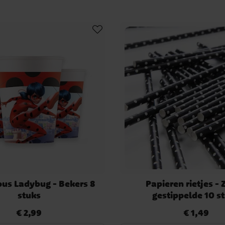
se stijl. Voor jonge bakkers
in Miraculous-thema – perfect
rkracht.
avoriet is het “Ladybug-
 door te springen, kruipen en
g de Akuma”, waarbij een
rstellen – en de kinderen
hurk veranderen.
 spannend en onvergetelijk
nt Miraculous-feestartikelen
rachten!
us Ladybug - Bekers 8
Papieren rietjes -
stuks
gestippelde 10 s
€ 2,99
€ 1,49
Prijs
:
€ 2,99
Prijs
:
€ 1,49