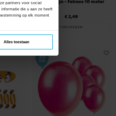
10 meter
Vlaggenlijn - Felroze 10 meter
ze partners voor social
nformatie die u aan ze heeft
 toestemming op elk moment
€ 2,49
Prijs
:
€ 2,49
TOEVOEGEN
Alles toestaan