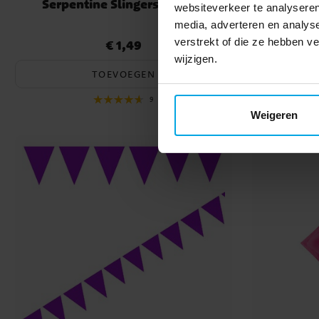
Serpentine Slingers - Paars
Encanto -
websiteverkeer te analyseren
media, adverteren en analys
verstrekt of die ze hebben 
€ 1,49
Prijs
:
€ 1,49
Actuele pri
wijzigen.
TOEVOEGEN
9
Weigeren