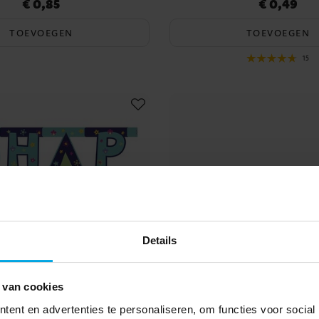
€ 0,85
€ 0,49
Prijs
:
€ 0,85
Prijs
:
€ 0,49
TOEVOEGEN
TOEVOEGEN
15
Details
 van cookies
ent en advertenties te personaliseren, om functies voor social