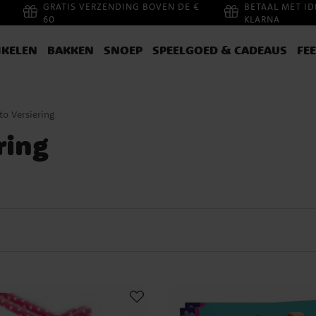
GRATIS VERZENDING BOVEN DE €
BETAAL MET ID
60
KLARNA
IKELEN
BAKKEN
SNOEP
SPEELGOED & CADEAUS
FE
to Versiering
ring