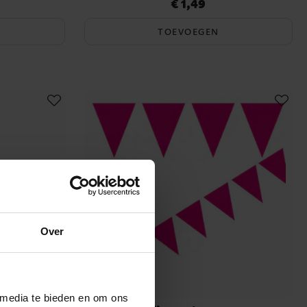
€ 1,49
Prijs
:
€ 1,49
TOEVOEGEN
Over
 media te bieden en om ons