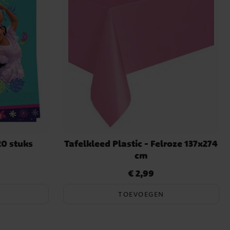
20 stuks
Tafelkleed Plastic - Felroze 137x274
cm
€ 2,99
Prijs
:
€ 2,99
TOEVOEGEN