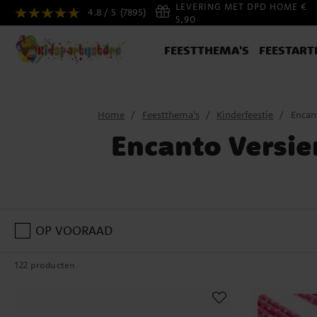
LEVERING MET DPD HOME €
4.8 / 5
(7895)
5,90
FEESTTHEMA'S
FEESTART
Home
Feestthema's
Kinderfeestje
Encan
Encanto Versie
OP VOORAAD
122 producten