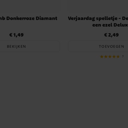
b Donkerroze Diamant
Verjaardag spelletje - D
een ezel Delu
€ 1,49
€ 2,49
Prijs
:
€ 1,49
Prijs
:
€ 2,49
BEKIJKEN
TOEVOEGEN
7