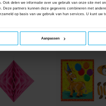
 Slinger Happy Birthday
Vlaggenlijn - Paars 
. Ook delen we informatie over uw gebruik van onze site met on
e. Deze partners kunnen deze gegevens combineren met andere i
verzameld op basis van uw gebruik van hun services. U kunt uw
€ 3,99
€ 2,49
js
:
€ 3,99
Vorige prijs
:
€ 6,49
Prijs
:
€ 2,49
€ 6,49
TOEVOEGEN
TOEVOEGEN
2
Aanpassen