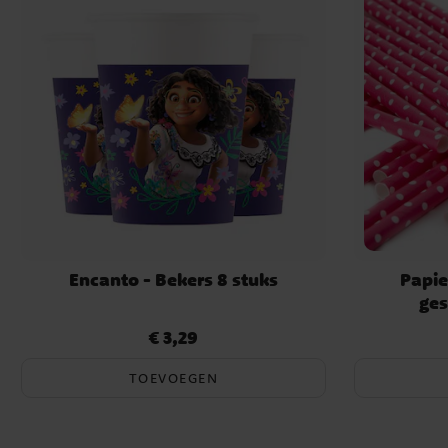
Encanto - Bekers 8 stuks
Papie
ges
€ 3,29
Prijs
:
€ 3,29
TOEVOEGEN