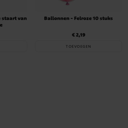
e staart van
Ballonnen - Felroze 10 stuks
xe
€ 2,19
Prijs
:
€ 2,19
TOEVOEGEN