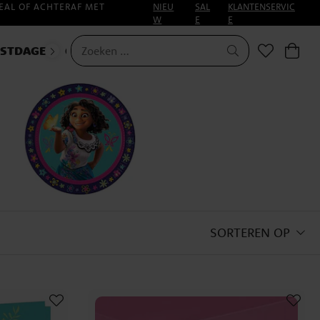
EAL OF ACHTERAF MET
NIEU
SAL
KLANTENSERVIC
W
E
E
ESTDAGEN
CARNAVAL
SORTEREN OP