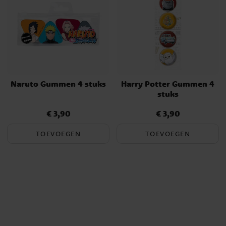
Naruto Gummen 4 stuks
Harry Potter Gummen 4
stuks
€ 3,90
€ 3,90
Prijs
:
€ 3,90
Prijs
:
€ 3,90
TOEVOEGEN
TOEVOEGEN