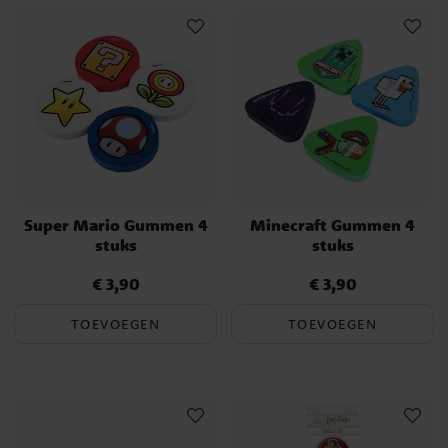
Super Mario Gummen 4
Minecraft Gummen 4
stuks
stuks
€ 3,90
€ 3,90
Prijs
:
€ 3,90
Prijs
:
€ 3,90
TOEVOEGEN
TOEVOEGEN