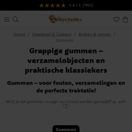
4.8 / 5
(7893)
Home
Speelgoed & Cadeaus
Boeken & pennen
Gummen
Grappige gummen –
verzamelobjecten en
praktische klassiekers
Gummen – voor fouten, verzamelingen en
de perfecte traktatie!
Wist je dat gummen vroeger van brood werden gemaakt? Ja, echt
waar! Voordat rubber werd ontdekt, gebruikten mensen
broodkruimels om potloodstrepen uit te wissen. Maar laten we
eerlijk zijn – een stokbrood in je etui is niet de meest praktische
oplossing. Gelukkig zijn gummen door de jaren heen veel leuker en
Gummen