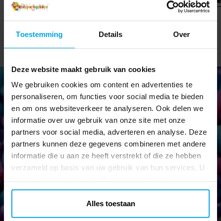
We zijn met name gericht op thema's voor kinderfeestjes en bieden
het grootste assortiment op dit gebied. Als experts op het gebied
van kinderfeestjes kunnen we een groot aantal thema's aanbevelen
Toestemming
Details
Over
voor je volgende feest. Veel daarvan met motieven en prints van de
kinderfavorieten in films, tv-series, videogames en andere
interessegebieden.
Deze website maakt gebruik van cookies
We bieden alles van oude klassiekers tot de nieuwste trends. Voor
We gebruiken cookies om content en advertenties te
elk feestthema stellen we ook een verscheidenheid aan accessoires
personaliseren, om functies voor social media te bieden
en decoraties voor die perfect passen bij de hoofdkleuren van het
en om ons websiteverkeer te analyseren. Ook delen we
thema.
Nieuwsbrief!
informatie over uw gebruik van onze site met onze
Een themafeest wordt ongetwijfeld een stuk beter met coole
Blijf op de hoogte van al onze nieuwe artikelen en krijg leuke
partners voor social media, adverteren en analyse. Deze
maskerade-outfits. En weet je wat het allerleukste is? Hier bij
tips en aanbiedingen!
partners kunnen deze gegevens combineren met andere
Kidspartystore vind je fantastische kostuums voor kinderen in vele
informatie die u aan ze heeft verstrekt of die ze hebben
verschillende thema's.
verzameld op basis van uw gebruik van hun services. U
kunt uw toestemming op elk moment wijzigen.
Verstuur
Alles toestaan