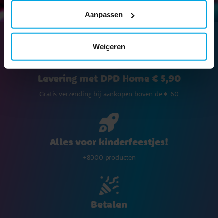
Aanpassen
Weigeren
Levering met DPD Home € 5,90
Gratis verzending bij aankopen boven de € 60
Alles voor kinderfeestjes!
+8000 producten
Betalen