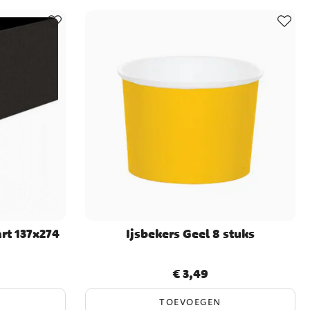
art 137x274
Ijsbekers Geel 8 stuks
€ 3,49
Prijs
:
€ 3,49
TOEVOEGEN