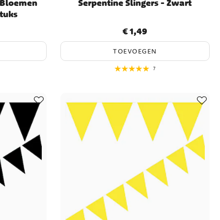
e Bloemen
Serpentine Slingers - Zwart
stuks
€ 1,49
Prijs
:
€ 1,49
TOEVOEGEN
7