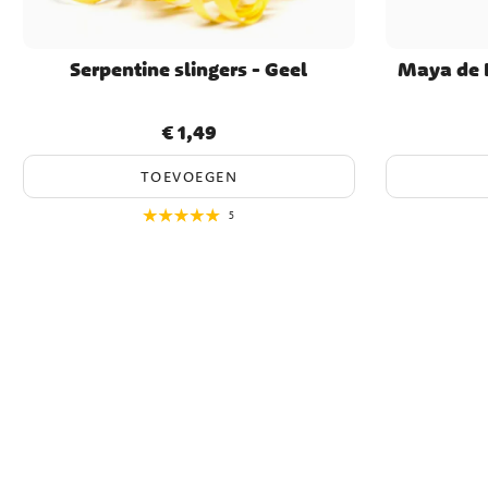
Serpentine slingers - Geel
Maya de B
€ 1,49
Prijs
:
€ 1,49
TOEVOEGEN
5