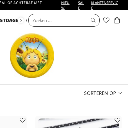
EAL OF ACHTERAF MET
NIEU
SAL
KLANTENSERVIC
W
E
E
ESTDAGEN
CARNAVAL
SORTEREN OP