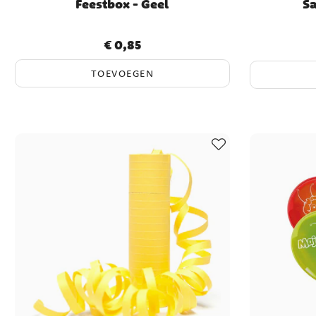
Feestbox - Geel
Sa
€ 0,85
Prijs
:
€ 0,85
Actuele pr
TOEVOEGEN