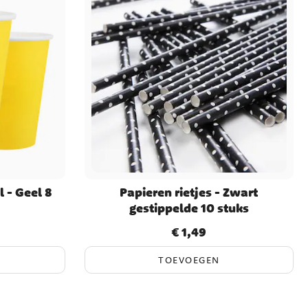
 - Geel 8
Papieren rietjes - Zwart
gestippelde 10 stuks
€ 1,49
Prijs
:
€ 1,49
TOEVOEGEN