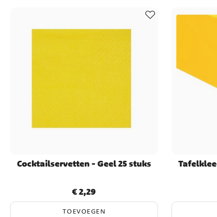
Cocktailservetten - Geel 25 stuks
Tafelklee
€ 2,29
Prijs
:
€ 2,29
TOEVOEGEN