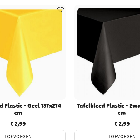
d Plastic - Geel 137x274
Tafelkleed Plastic - Zw
cm
cm
€ 2,99
€ 2,99
Prijs
:
€ 2,99
Prijs
:
€ 2,99
TOEVOEGEN
TOEVOEGEN