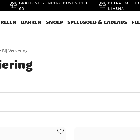
GRATIS VERZENDING BOVEN DE €
BETAAL MET ID
60
KLARNA
IKELEN
BAKKEN
SNOEP
SPEELGOED & CADEAUS
FE
 Bij Versiering
iering