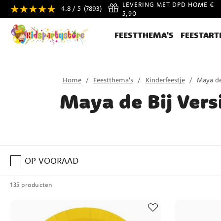
LEVERING MET DPD HOME €
4.8 / 5
(7893)
5,90
FEESTTHEMA'S
FEESTART
Home
Feestthema's
Kinderfeestje
Maya de
Maya de Bij Vers
OP VOORAAD
135 producten