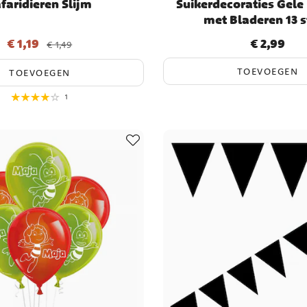
faridieren Slijm
Suikerdecoraties Gel
met Bladeren 13 
€ 1,19
€ 2,99
ijs
:
€ 1,19
Vorige prijs
:
€ 1,49
Prijs
:
€ 2,99
€ 1,49
TOEVOEGEN
TOEVOEGEN
1