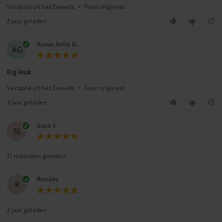
Vertaald uit het Zweeds
•
Toon origineel
2 jaar geleden
Anna-lena G
AG
Erg leuk
Vertaald uit het Zweeds
•
Toon origineel
3 jaar geleden
Sara L
SL
11 maanden geleden
Renate
R
2 jaar geleden