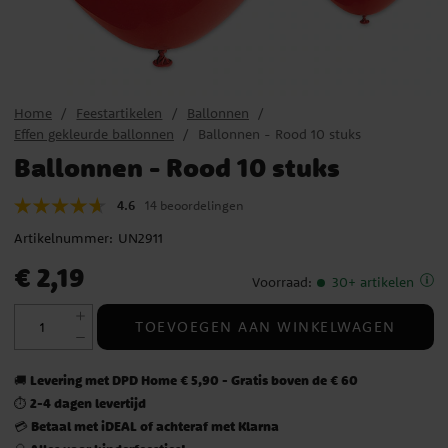
Home
Feestartikelen
Ballonnen
Effen gekleurde ballonnen
Ballonnen - Rood 10 stuks
Ballonnen - Rood 10 stuks
4.6
14 beoordelingen
Artikelnummer:
UN2911
Prijs
:
€ 2,19
€ 2,19
Voorraad
:
30+ artikelen
TOEVOEGEN AAN WINKELWAGEN
Levering met DPD Home € 5,90 - Gratis boven de € 60
🚚
2-4 dagen levertijd
⏱️
Betaal met iDEAL of achteraf met Klarna
💳