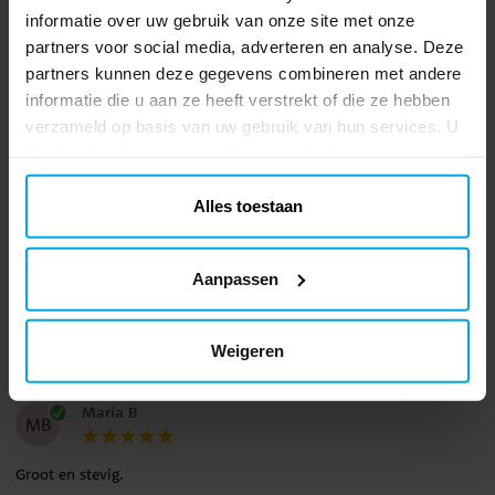
informatie over uw gebruik van onze site met onze
Antonella
A
partners voor social media, adverteren en analyse. Deze
partners kunnen deze gegevens combineren met andere
Goed en blijft een paar dagen zitten, maar ruikt in het begin wel
informatie die u aan ze heeft verstrekt of die ze hebben
een beetje.
verzameld op basis van uw gebruik van hun services. U
Vertaald uit het Zweeds
•
Toon origineel
kunt uw toestemming op elk moment wijzigen.
1 jaar geleden
Alles toestaan
Kathrine K
KK
Aanpassen
Mooi formaat deze
Vertaald uit het Noors
•
Toon origineel
Weigeren
2 jaar geleden
Maria B
MB
Groot en stevig.