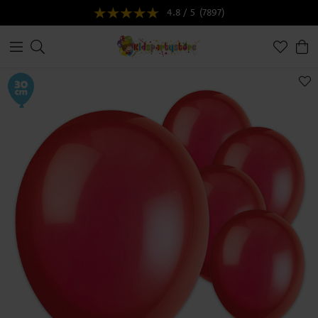
4.8 / 5
(7897)