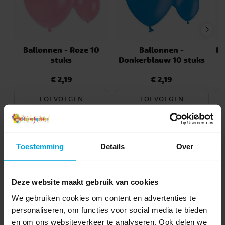
Ballonnen - Roze 10
Ballonnen -
Ba
stuks
Donkerblauw 10 stuks
€ 2,19
€ 2,19
Prijs
:
€ 2,19
Prijs
:
€ 2,19
TOEVOEGEN
TOEVOEGEN
Toestemming
Details
Over
4.6
5
☆
4
☆
3
☆
2
☆
Deze website maakt gebruik van cookies
1
☆
recensies
We gebruiken cookies om content en advertenties te
personaliseren, om functies voor social media te bieden
Beoordelingen (14)
en om ons websiteverkeer te analyseren. Ook delen we