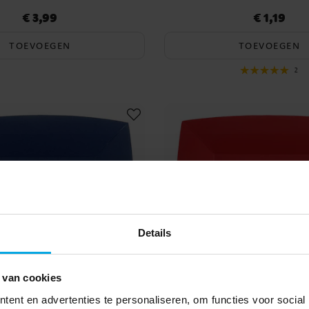
€ 3,99
€ 1,19
Prijs
:
€ 3,99
Prijs
:
€ 1,19
TOEVOEGEN
TOEVOEGEN
2
Details
 van cookies
ent en advertenties te personaliseren, om functies voor social