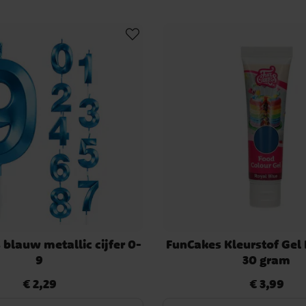
 blauw metallic cijfer 0-
FunCakes Kleurstof Gel
9
30 gram
€ 2,29
€ 3,99
Prijs
:
€ 2,29
Prijs
:
€ 3,99