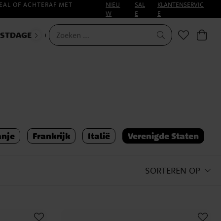
EAL OF ACHTERAF MET
NIEU
SAL
KLANTENSERVIC
W
E
E
ESTDAGEN
CARNAVAL
anje
Frankrijk
Italië
Verenigde Staten
SORTEREN OP