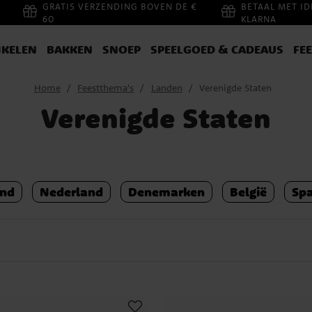
GRATIS VERZENDING BOVEN DE €
BETAAL MET ID
60
KLARNA
IKELEN
BAKKEN
SNOEP
SPEELGOED & CADEAUS
FE
Home
Feestthema's
Landen
Verenigde Staten
Verenigde Staten
and
Nederland
Denemarken
België
Sp