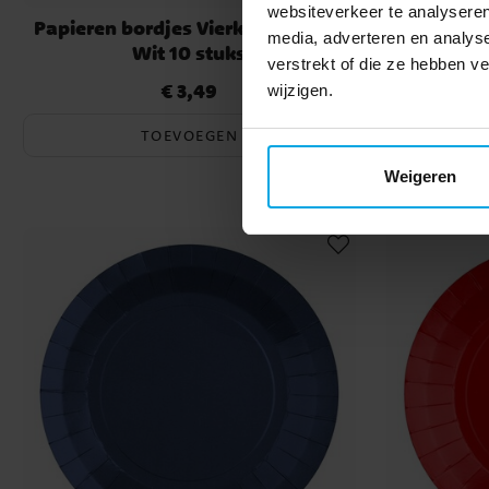
websiteverkeer te analyseren
Papieren bordjes Vierkant 23 cm -
Bord
media, adverteren en analys
Wit 10 stuks
Don
verstrekt of die ze hebben 
€ 3,49
Prijs
:
€ 3,49
wijzigen.
TOEVOEGEN
Weigeren