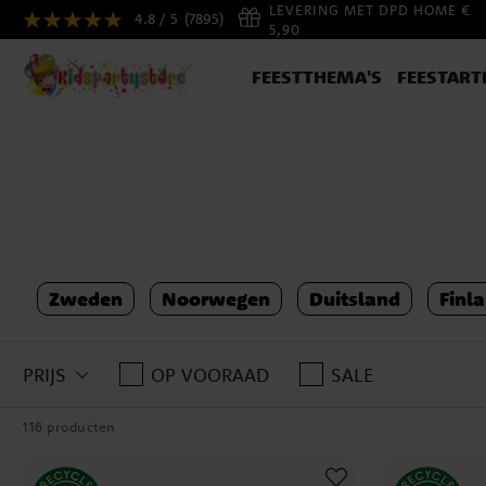
LEVERING MET DPD HOME €
4.8 / 5
(7895)
5,90
FEESTTHEMA'S
FEESTART
Zweden
Noorwegen
Duitsland
Finl
PRIJS
OP VOORAAD
SALE
116 producten