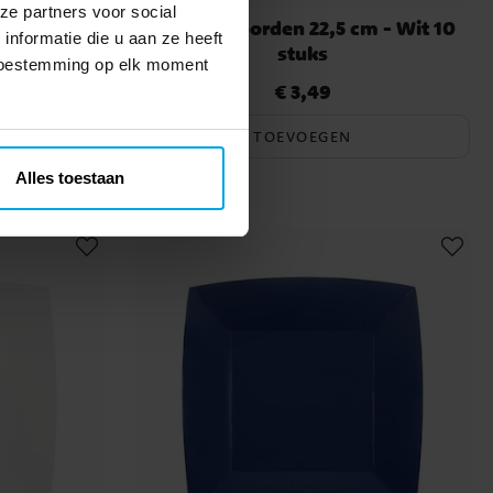
ze partners voor social
- Rood 10
Papieren borden 22,5 cm - Wit 10
nformatie die u aan ze heeft
stuks
 toestemming op elk moment
€ 3,49
Prijs
:
€ 3,49
TOEVOEGEN
Alles toestaan