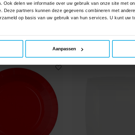
. Ook delen we informatie over uw gebruik van onze site met on
en Vierkant 23 cm -
Borden Vierkant 23 cm 
e. Deze partners kunnen deze gegevens combineren met andere i
kerblauw 10 stuks
stuks
verzameld op basis van uw gebruik van hun services. U kunt uw
€ 3,49
€ 3,49
Prijs
:
€ 3,49
Prijs
:
€ 3,49
TOEVOEGEN
TOEVOEGEN
Aanpassen