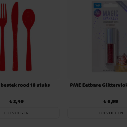
 bestek rood 18 stuks
PME Eetbare Glittervlo
€ 2,49
€ 6,99
Prijs
:
€ 2,49
Prijs
:
€ 6,99
TOEVOEGEN
TOEVOEGEN