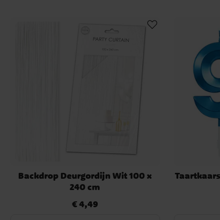
Backdrop Deurgordijn Wit 100 x
Taartkaars
240 cm
€ 4,49
Prijs
:
€ 4,49