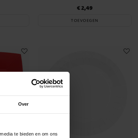
€ 2,49
Prijs
:
€ 2,49
TOEVOEGEN
Over
 media te bieden en om ons