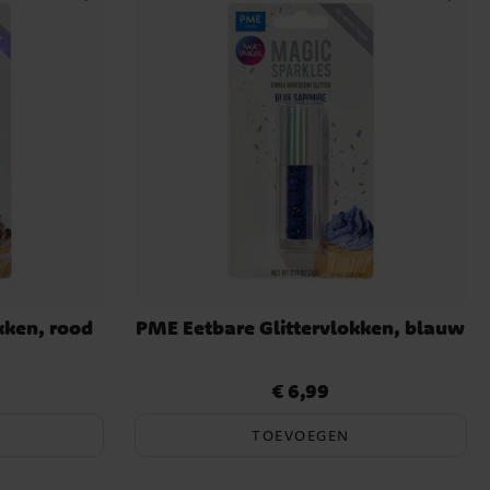
kken, rood
PME Eetbare Glittervlokken, blauw
€ 6,99
Prijs
:
€ 6,99
TOEVOEGEN