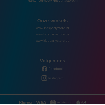
klantenservice@kidspartystore.nl
Onze winkels
www.kidspartystore.nl
www.kidspartystore.be
www.kidspartystore.de
Volgen ons
Facebook
Instagram