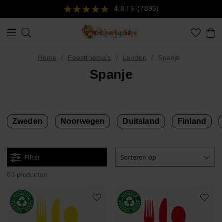
4.8 / 5
(7895)
Home
Feestthema's
Landen
Spanje
Spanje
Zweden
Noorwegen
Duitsland
Finland
Filter
Sorteren op
83 producten