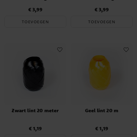
€ 3,99
€ 3,99
Prijs
:
€ 3,99
Prijs
:
€ 3,99
TOEVOEGEN
TOEVOEGEN
Zwart lint 20 meter
Geel lint 20 m
€ 1,19
€ 1,19
Prijs
:
€ 1,19
Prijs
:
€ 1,19