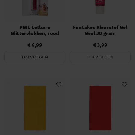
PME Eetbare
FunCakes Kleurstof Gel
Glittervlokken, rood
Geel 30 gram
€ 6,99
€ 3,99
Prijs
:
€ 6,99
Prijs
:
€ 3,99
TOEVOEGEN
TOEVOEGEN