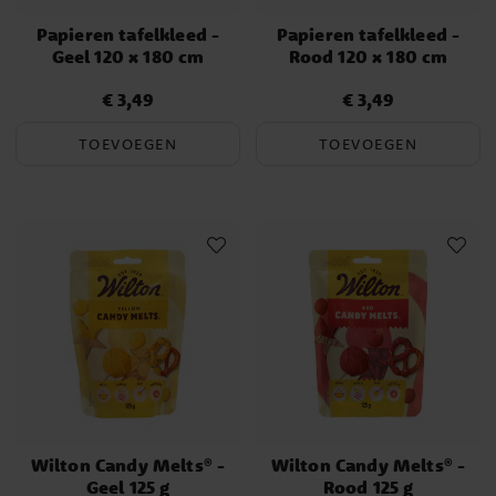
Papieren tafelkleed -
Papieren tafelkleed -
Geel 120 x 180 cm
Rood 120 x 180 cm
€ 3,49
€ 3,49
Prijs
:
€ 3,49
Prijs
:
€ 3,49
TOEVOEGEN
TOEVOEGEN
Wilton Candy Melts® -
Wilton Candy Melts® -
Geel 125 g
Rood 125 g