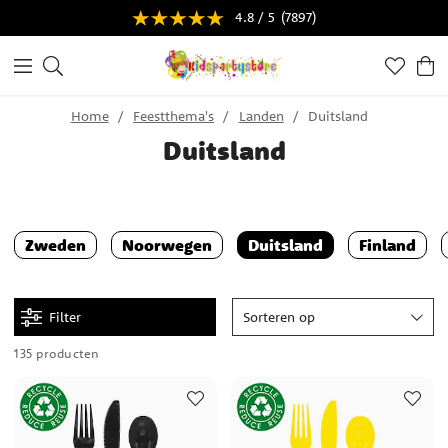
4.8 / 5
(7897)
Home
Feestthema's
Landen
Duitsland
Duitsland
Zweden
Noorwegen
Duitsland
Finland
Filter
Sorteren op
135 producten