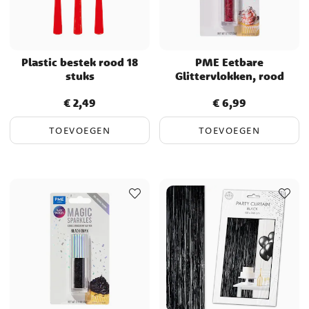
Plastic bestek rood 18
PME Eetbare
stuks
Glittervlokken, rood
€ 2,49
€ 6,99
Prijs
:
€ 2,49
Prijs
:
€ 6,99
TOEVOEGEN
TOEVOEGEN