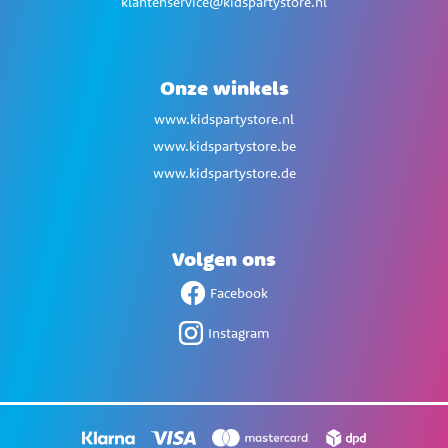
klantenservice@kidspartystore.nl
Onze winkels
www.kidspartystore.nl
www.kidspartystore.be
www.kidspartystore.de
Volgen ons
Facebook
Instagram