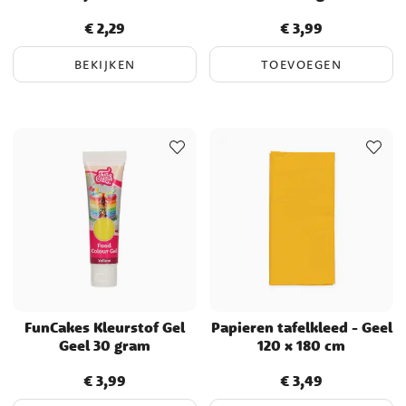
€ 2,29
€ 3,99
Prijs
:
€ 2,29
Prijs
:
€ 3,99
BEKIJKEN
TOEVOEGEN
FunCakes Kleurstof Gel
Papieren tafelkleed - Geel
Geel 30 gram
120 x 180 cm
€ 3,99
€ 3,49
Prijs
:
€ 3,99
Prijs
:
€ 3,49