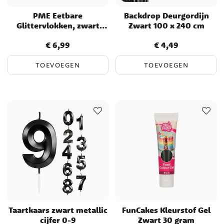
PME Eetbare
Backdrop Deurgordijn
Glittervlokken, zwart
Zwart 100 x 240 cm
onyx
€ 6,99
€ 4,49
Prijs
:
€ 6,99
Prijs
:
€ 4,49
TOEVOEGEN
TOEVOEGEN
Taartkaars zwart metallic
FunCakes Kleurstof Gel
cijfer 0-9
Zwart 30 gram