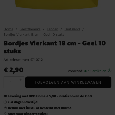
Home
Feestthema's
Landen
Duitsland
Bordjes Vierkant 18 cm - Geel 10 stuks
Bordjes Vierkant 18 cm - Geel 10
stuks
Artikelnummer:
S7407-2
Prijs
:
€ 2,90
€ 2,90
Voorraad
:
13 artikelen
TOEVOEGEN AAN WINKELWAGEN
Levering met DPD Home € 5,90 - Gratis boven de € 60
🚚
2-4 dagen levertijd
⏱️
Betaal met iDEAL of achteraf met Klarna
💳
Alles voor kinderfeestjes!
🎈