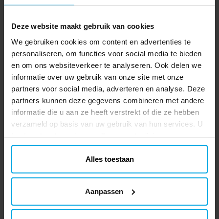
TOEVOEGEN
Deze website maakt gebruik van cookies
We gebruiken cookies om content en advertenties te
Cocktailservetten - Geel 25 stuks
25 cocktailservetten van milieuvriendelijk
personaliseren, om functies voor social media te bieden
papier. De servetten zijn iets dikker 3-
en om ons websiteverkeer te analyseren. Ook delen we
laags en zijn uitgevouwen 21 x 20 cm.
informatie over uw gebruik van onze site met onze
partners voor social media, adverteren en analyse. Deze
Prijs
€ 2,29
:
€ 2,29
partners kunnen deze gegevens combineren met andere
informatie die u aan ze heeft verstrekt of die ze hebben
TOEVOEGEN
verzameld op basis van uw gebruik van hun services. U
kunt uw toestemming op elk moment wijzigen.
Anderen kochten ook
Alles toestaan
Aanpassen