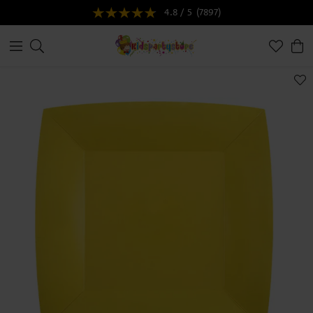
4.8 / 5
(7897)