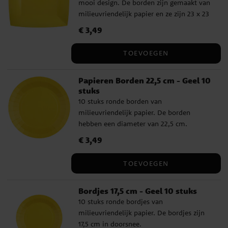
mooi design. De borden zijn gemaakt van
milieuvriendelijk papier en ze zijn 23 x 23
cm groot.
Prijs
€ 3,49
:
€ 3,49
TOEVOEGEN
Papieren Borden 22,5 cm - Geel 10
stuks
10 stuks ronde borden van
milieuvriendelijk papier. De borden
hebben een diameter van 22,5 cm.
Prijs
€ 3,49
:
€ 3,49
TOEVOEGEN
Bordjes 17,5 cm - Geel 10 stuks
10 stuks ronde bordjes van
milieuvriendelijk papier. De bordjes zijn
17,5 cm in doorsnee.