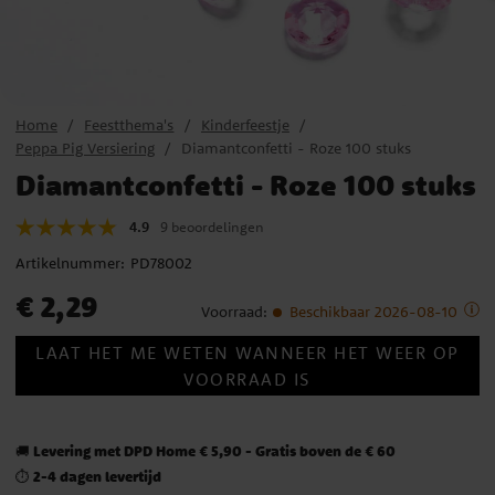
Home
Feestthema's
Kinderfeestje
Peppa Pig Versiering
Diamantconfetti - Roze 100 stuks
Diamantconfetti - Roze 100 stuks
4.9
9 beoordelingen
Artikelnummer:
PD78002
Prijs
:
€ 2,29
€ 2,29
Voorraad
:
Beschikbaar 2026-08-10
LAAT HET ME WETEN WANNEER HET WEER OP
VOORRAAD IS
Levering met DPD Home € 5,90 - Gratis boven de € 60
🚚
2-4 dagen levertijd
⏱️