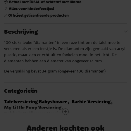
Betaal met iDEAL of achteraf met Klarna
💳
Alles voor kinderfeestjes!
🎈
Officieel gelicentieerde producten
✅
Beschrijving
100 stuks leuke "diamanten" in een roze tint om de tafel mee te
versieren als er een feestje is. De diamanten zijn gemaakt van acryl
plastic, maar zien er echt uit en fonkelen mooi in het licht. De
diamanten hebben een diameter van ongeveer 12 mm.
De verpakking bevat 34 gram (ongeveer 100 diamanten)
Categorieën
Tafelversiering Babyshower
Barbie Versiering
My Little Pony Versiering
Gabby's Dollhouse Versiering
Monster High Versiering
K-Pop Demon Hunters
Prinsessen Versiering
Eenhoorn Versiering
Anderen kochten ook
Peppa Pig Versiering
Masha en de Beer
Roze