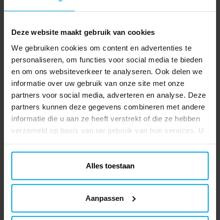
1 jaar geleden
Daniela M
Deze website maakt gebruik van cookies
DM
We gebruiken cookies om content en advertenties te
personaliseren, om functies voor social media te bieden
7 maanden geleden
en om ons websiteverkeer te analyseren. Ook delen we
informatie over uw gebruik van onze site met onze
Sanna L
SL
partners voor social media, adverteren en analyse. Deze
partners kunnen deze gegevens combineren met andere
10 maanden geleden
informatie die u aan ze heeft verstrekt of die ze hebben
verzameld op basis van uw gebruik van hun services. U
Evelina A
EA
kunt uw toestemming op elk moment wijzigen.
Alles toestaan
2 jaar geleden
Jari M
JM
Aanpassen