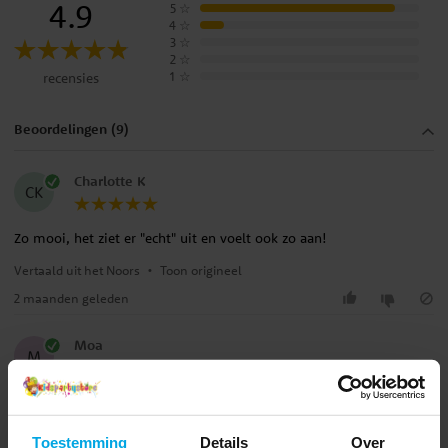
4.9
5
☆
4
☆
3
☆
2
☆
1
☆
recensies
Beoordelingen (9)
Charlotte K
CK
Zo mooi, het ziet er "echt" uit en voelt ook zo aan!
Vertaald uit het Noors
•
Toon origineel
2 maanden geleden
Moa
M
Heel mooi, en mijn dochter was erg blij met de tafelschikking.
Vertaald uit het Zweeds
•
Toon origineel
Toestemming
Details
Over