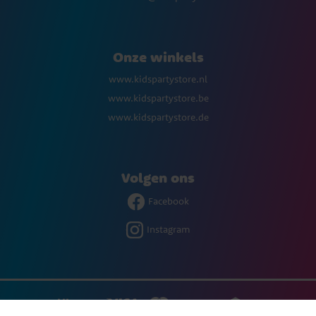
Onze winkels
www.kidspartystore.nl
www.kidspartystore.be
www.kidspartystore.de
Volgen ons
Facebook
Instagram