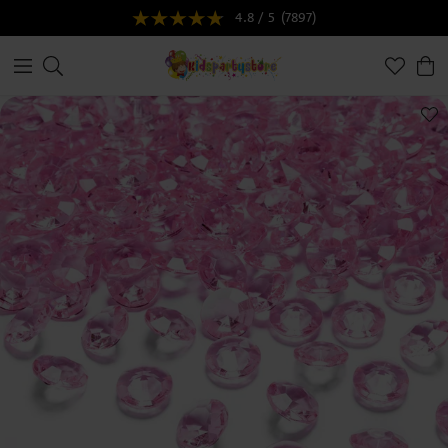
4.8 / 5
(7897)