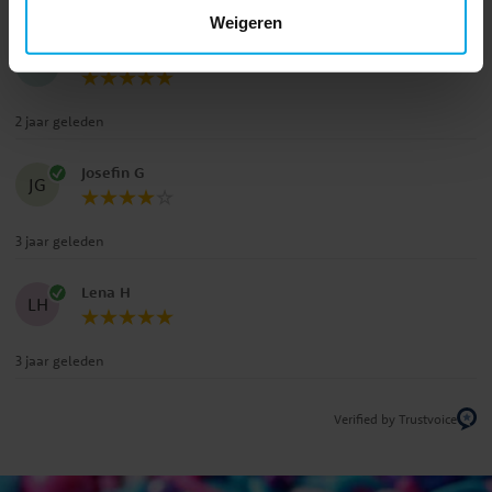
2 jaar geleden
Weigeren
Kristina P
KP
2 jaar geleden
Josefin G
JG
3 jaar geleden
Lena H
LH
3 jaar geleden
Verified by Trustvoice