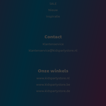
SALE
Nieuw
Inspiratie
Contact
Klantenservice
klantenservice@kidspartystore.nl
Onze winkels
www.kidspartystore.nl
www.kidspartystore.be
www.kidspartystore.de