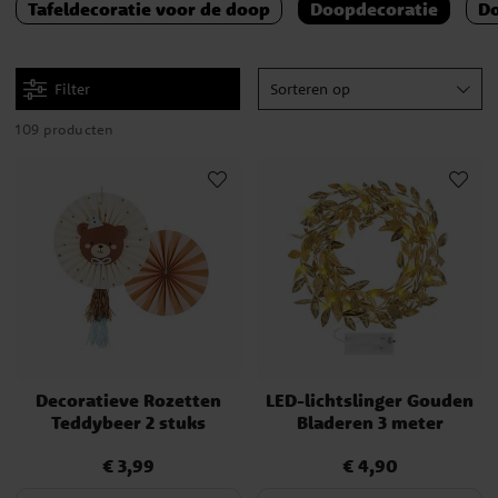
Tafeldecoratie voor de doop
Doopdecoratie
D
Filter
Sorteren op
109 producten
Decoratieve Rozetten
LED-lichtslinger Gouden
Teddybeer 2 stuks
Bladeren 3 meter
€ 3,99
€ 4,90
Prijs
:
€ 3,99
Prijs
:
€ 4,90