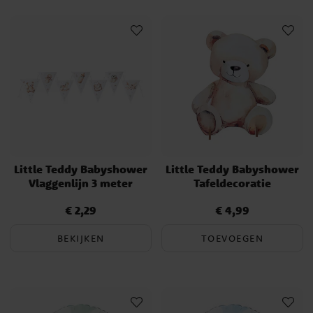
Little Teddy Babyshower
Little Teddy Babyshower
Vlaggenlijn 3 meter
Tafeldecoratie
€ 2,29
€ 4,99
Prijs
:
€ 2,29
Prijs
:
€ 4,99
BEKIJKEN
TOEVOEGEN