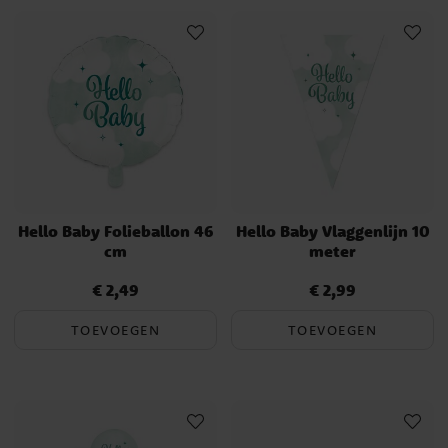
Hello Baby Folieballon 46
Hello Baby Vlaggenlijn 10
cm
meter
€ 2,49
€ 2,99
Prijs
:
€ 2,49
Prijs
:
€ 2,99
TOEVOEGEN
TOEVOEGEN