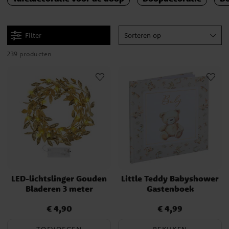
Filter
Sorteren op
239 producten
LED-lichtslinger Gouden
Little Teddy Babyshower
Bladeren 3 meter
Gastenboek
€ 4,90
€ 4,99
Prijs
:
€ 4,90
Prijs
:
€ 4,99
TOEVOEGEN
BEKIJKEN