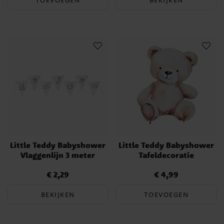
Little Teddy Babyshower
Little Teddy Babyshower
Vlaggenlijn 3 meter
Tafeldecoratie
€ 2,29
€ 4,99
Prijs
:
€ 2,29
Prijs
:
€ 4,99
BEKIJKEN
TOEVOEGEN