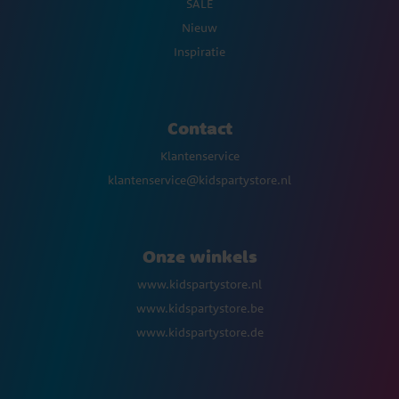
SALE
Nieuw
Inspiratie
Contact
Klantenservice
klantenservice@kidspartystore.nl
Onze winkels
www.kidspartystore.nl
www.kidspartystore.be
www.kidspartystore.de