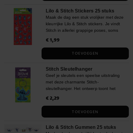
presenter. ✔️ 25 olika klistermärken på
Lilo & Stitch Stickers 25 stuks
ett ark ✔️ Återanvändbara och lätta att
Maak de dag een stuk vrolijker met deze
fästa ✔️ Officiellt licensierad Disney
kleurrijke Lilo & Stitch stickers. Je vindt
produkt
Stitch in allerlei grappige poses, soms
samen met Angel, een ananas of een
Prijs
€ 1,99
:
€ 1,99
gitaar, net zo ondeugend en schattig als
in de film. Perfect om uitnodigingen,
TOEVOEGEN
schoolschriften, knutselwerkjes of kleine
traktaties mee te versieren. ✔️ 25
Stitch Sleutelhanger
verschillende stickers op één vel ✔️
Geef je sleutels een speelse uitstraling
Herbruikbaar en makkelijk aan te
met deze charmante Stitch-
brengen ✔️ Officieel gelicentieerd
sleutelhanger. Het ontwerp toont het
Disneyproduct
geliefde personage uit Disney Lilo &
Prijs
€ 2,29
:
€ 2,29
Stitch in zijn klassieke houding met grote
oren en een ondeugende glimlach. Een
TOEVOEGEN
leuke toevoeging aan je sleutelbos of
rugzak en een perfect klein cadeautje
Lilo & Stitch Gummen 25 stuks
voor alle Stitch-fans. ✔️ Gemaakt van