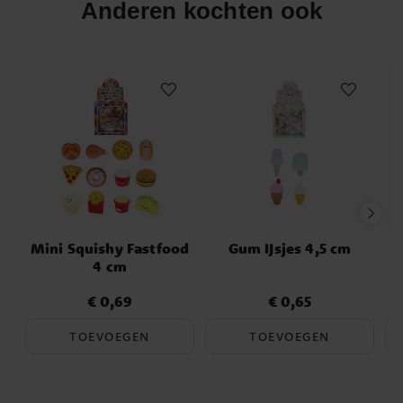
Anderen kochten ook
Mini Squishy Fastfood
Gum IJsjes 4,5 cm
4 cm
€ 0,69
€ 0,65
Prijs
:
€ 0,69
Prijs
:
€ 0,65
TOEVOEGEN
TOEVOEGEN