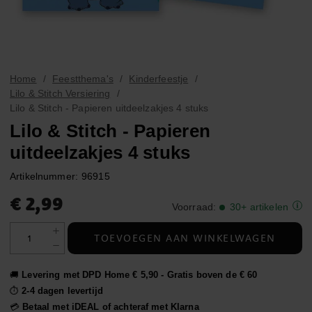
Home
Feestthema's
Kinderfeestje
Lilo & Stitch Versiering
Lilo & Stitch - Papieren uitdeelzakjes 4 stuks
Lilo & Stitch - Papieren
uitdeelzakjes 4 stuks
Artikelnummer:
96915
Prijs
:
€ 2,99
€ 2,99
Voorraad
:
30+ artikelen
TOEVOEGEN AAN WINKELWAGEN
🚚
Levering met DPD Home € 5,90 - Gratis boven de € 60
⏱️
2-4 dagen levertijd
💳
Betaal met iDEAL of achteraf met Klarna