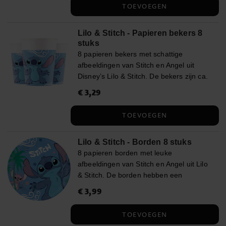
TOEVOEGEN
nadelig beïnvloeden.)
Lilo & Stitch - Papieren bekers 8
stuks
8 papieren bekers met schattige
afbeeldingen van Stitch en Angel uit
Disney’s Lilo & Stitch. De bekers zijn ca.
10 cm hoog en hebben een inhoud van
Prijs
€ 3,29
:
€ 3,29
ca. 200 ml, perfect voor ranja of
frisdrank tijdens een kinderfeestje.
TOEVOEGEN
Lilo & Stitch - Borden 8 stuks
8 papieren borden met leuke
afbeeldingen van Stitch en Angel uit Lilo
& Stitch. De borden hebben een
diameter van ca. 23 cm en zijn perfect
Prijs
€ 3,99
:
€ 3,99
voor een kinderfeestje.
TOEVOEGEN