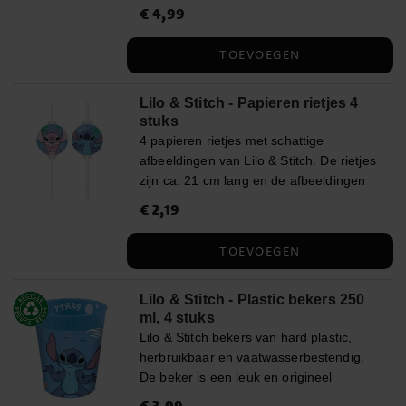
en perfect voor een kinderfeestje.
Prijs
€ 4,99
:
€ 4,99
TOEVOEGEN
Lilo & Stitch - Papieren rietjes 4
stuks
4 papieren rietjes met schattige
afbeeldingen van Lilo & Stitch. De rietjes
zijn ca. 21 cm lang en de afbeeldingen
hebben een diameter van ca. 6,5 cm.
Prijs
€ 2,19
:
€ 2,19
TOEVOEGEN
Lilo & Stitch - Plastic bekers 250
ml, 4 stuks
Lilo & Stitch bekers van hard plastic,
herbruikbaar en vaatwasserbestendig.
De beker is een leuk en origineel
alternatief voor een traditioneel
Prijs
€ 3,99
:
€ 3,99