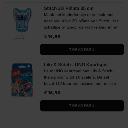
Stitch 3D Piñata 35 cm
Maak het kinderfeestje extra leuk met
deze kleurrijke 3D piñata van Stitch. Het
schattige ontwerp, de vrolijke kleuren en
speelse details maken het tot een
Prijs
€ 14,99
:
€ 14,99
perfecte toevoeging, zowel als decoratie
als voor een leuke activiteit. Vul de
TOEVOEGEN
piñata met snoepjes of kleine
verrassingen en laat de kinderen om de
Lilo & Stitch - UNO Kaartspel
beurt aan een lint trekken. Slechts één
Leuk UNO kaartspel met Lilo & Stitch-
lint opent de piñata en laat de inhoud
thema voor 2 tot 10 spelers. De set
eruit vallen. ✔️ Perfect voor
bevat 112 kaarten, inclusief een unieke
kinderfeestjes met een Lilo & Stitch-
regel aangepast aan het Lilo & Stitch-
thema ✔️ Kan worden gevuld met snoep
Prijs
€ 16,90
:
€ 16,90
thema, en instructies in het Engels.
of kleine speeltjes (niet inbegrepen) ✔️
Perfect voor kinderen vanaf 7 jaar en
Afmetingen: ca. 35 × 27 × 8 cm ✔️
TOEVOEGEN
alle fans van Lilo & Stitch! Dit is een
Gemaakt van papier en karton
officieel gelicentieerd product van Mattel.