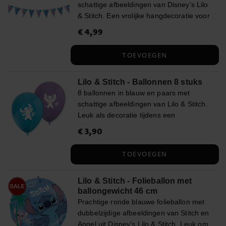
schattige afbeeldingen van Disney’s Lilo
& Stitch. Een vrolijke hangdecoratie voor
een verjaardagsfeestje. Perfect om op te
Prijs
€ 4,99
:
€ 4,99
hangen bij feestelijke gelegenheden. De
vlaggenlijn is ca. 2,3 meter lang en elke
TOEVOEGEN
wimpel is ca. 24,5 cm hoog. Gemaakt
van milieuvriendelijk FSC-gecertificeerd
Lilo & Stitch - Ballonnen 8 stuks
papier.
8 ballonnen in blauw en paars met
schattige afbeeldingen van Lilo & Stitch.
Leuk als decoratie tijdens een
kinderfeestje. De ballonnen hebben een
Prijs
€ 3,90
:
€ 3,90
diameter van ca. 30 cm opgeblazen en
kunnen worden gevuld met lucht of
TOEVOEGEN
helium. Bij luchtvulling raden we aan een
ballonpomp te gebruiken.
Lilo & Stitch - Folieballon met
ballongewicht 46 cm
Prachtige ronde blauwe folieballon met
dubbelzijdige afbeeldingen van Stitch en
Angel uit Disney’s Lilo & Stitch. Leuk om