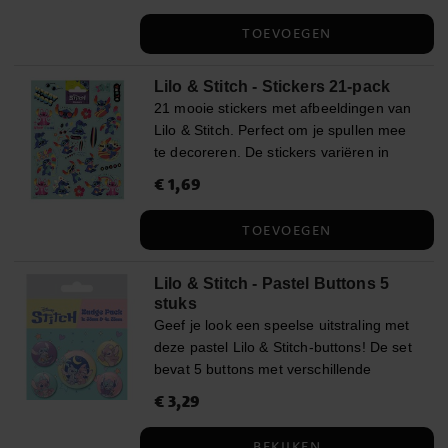
g (waarvan suikers 54,7 g), Vezels 0,7 g,
60 ml. De prijs geldt per stuk.
Eiwit 0,0 g, Zout 0,5 g. Netto­gewicht: 45
TOEVOEGEN
gram
Lilo & Stitch - Stickers 21-pack
21 mooie stickers met afbeeldingen van
Lilo & Stitch. Perfect om je spullen mee
te decoreren. De stickers variëren in
grootte van 2 tot 7 cm. Dit is een officieel
Prijs
€ 1,69
:
€ 1,69
gelicenseerd product.
TOEVOEGEN
Lilo & Stitch - Pastel Buttons 5
stuks
Geef je look een speelse uitstraling met
deze pastel Lilo & Stitch-buttons! De set
bevat 5 buttons met verschillende
afbeeldingen van Stitch en Angel in
Prijs
€ 3,29
:
€ 3,29
zachte kleuren, perfect om te bevestigen
op tassen, jassen of etuis. Vier van de
BEKIJKEN