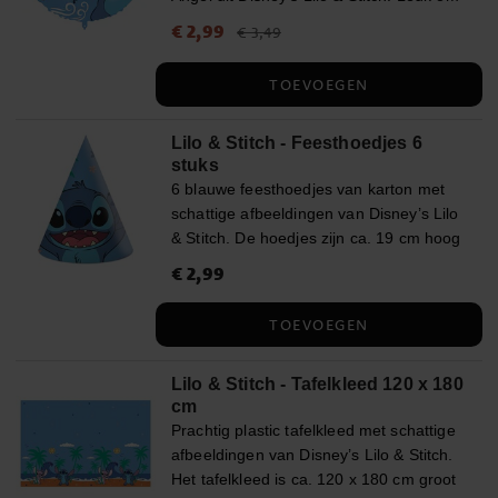
op te blazen en als decoratie te
Actuele prijs
€ 2,99
:
€ 2,99
Vorige prijs
:
€ 3,49
€ 3,49
gebruiken tijdens een kinderfeestje. De
ballon heeft een diameter van 46 cm
TOEVOEGEN
opgeblazen en kan worden gevuld met
lucht of helium. Het pakket bevat ook
een ballongewicht, een rietje en een lint
Lilo & Stitch - Feesthoedjes 6
stuks
van ca. 1,5 meter lang.
6 blauwe feesthoedjes van karton met
schattige afbeeldingen van Disney’s Lilo
& Stitch. De hoedjes zijn ca. 19 cm hoog
en blijven goed zitten dankzij een
Prijs
€ 2,99
:
€ 2,99
comfortabel elastiek.
TOEVOEGEN
Lilo & Stitch - Tafelkleed 120 x 180
cm
Prachtig plastic tafelkleed met schattige
afbeeldingen van Disney’s Lilo & Stitch.
Het tafelkleed is ca. 120 x 180 cm groot