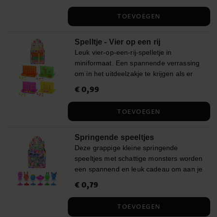
Wordt ongesorteerd en per stuk
TOEVOEGEN
verkocht.
Spelltje - Vier op een rij
Leuk vier-op-een-rij-spelletje in
miniformaat. Een spannende verrassing
om in het uitdeelzakje te krijgen als er
een kinderfeestje is. Het spelletje is
Prijs
€ 0,99
:
€ 0,99
ongeveer 4,5 x 7 cm groot en wordt
ongesorteerd per stuk verkocht. Er zijn 4
TOEVOEGEN
stuks verschillende kleuren beschikbaar.
Springende speeltjes
Deze grappige kleine springende
speeltjes met schattige monsters worden
een spannend en leuk cadeau om aan je
vrienden te geven op het kinderfeestje.
Prijs
€ 0,79
:
€ 0,79
Het speelgoed is verkrijgbaar in zes
verschillende kleuren, maar ze worden
TOEVOEGEN
ongesorteerd en per stuk verkocht, dus