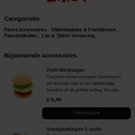
Categorieën
Feest accessoires
Uitdeelzakjes & Feestboxen
Feestartikelen
Lilo & Stitch Versiering
Bijpassende accessoires
Trolli Miniburger
Populaire kleine snoepjes hamburgers
die leuk zijn voor in de uitdeelzakje,
feestbox of als piñata vulling. De prijs
verwijst naar een stuk. Gewicht 10 gram.
Prijs
€ 0,39
:
€ 0,39
Ingrediënten: Glucosestroop, suiker,
gelatine, voedingszuren, citroenzuur,
TOEVOEGEN
melkzuur, geleermiddel, pectine,
kleurstoffen (zwarte bes, wortel,
Snoepkettingen 5 stuks
kurkuma, saffloer, citroen, radijs,