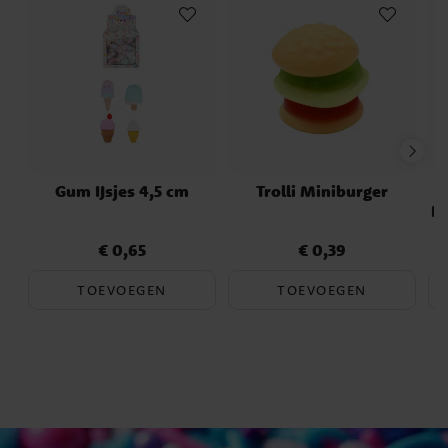
Gum IJsjes 4,5 cm
Trolli Miniburger
D
€ 0,65
€ 0,39
Prijs
:
€ 0,65
Prijs
:
€ 0,39
TOEVOEGEN
TOEVOEGEN