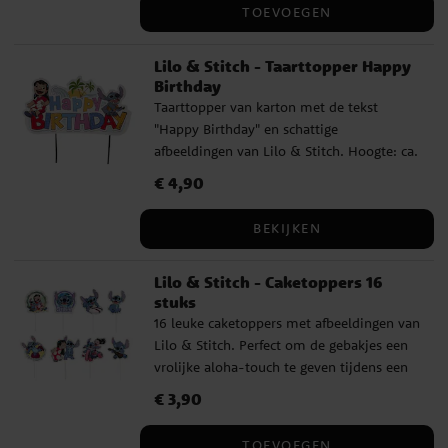
TOEVOEGEN
Lilo & Stitch - Taarttopper Happy
Birthday
Taarttopper van karton met de tekst
"Happy Birthday" en schattige
afbeeldingen van Lilo & Stitch. Hoogte: ca.
13 cm.
Prijs
€ 4,90
:
€ 4,90
BEKIJKEN
Lilo & Stitch - Caketoppers 16
stuks
16 leuke caketoppers met afbeeldingen van
Lilo & Stitch. Perfect om de gebakjes een
vrolijke aloha-touch te geven tijdens een
kinderfeestje. De toppers zijn ca. 8-10 cm
Prijs
€ 3,90
:
€ 3,90
hoog.
TOEVOEGEN