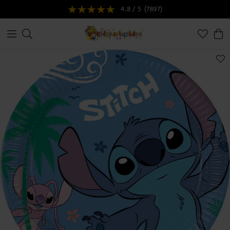
4.8 / 5
(7897)