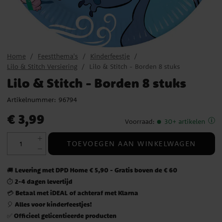
Home
Feestthema's
Kinderfeestje
Lilo & Stitch Versiering
Lilo & Stitch - Borden 8 stuks
Lilo & Stitch - Borden 8 stuks
Artikelnummer:
96794
Prijs
:
€ 3,99
€ 3,99
Voorraad
:
30+ artikelen
TOEVOEGEN AAN WINKELWAGEN
Levering met DPD Home € 5,90 - Gratis boven de € 60
🚚
2-4 dagen levertijd
⏱️
Betaal met iDEAL of achteraf met Klarna
💳
Alles voor kinderfeestjes!
🎈
Officieel gelicentieerde producten
✅