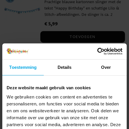
Prachtige blauwe kartonnen slinger met de
tekst "Happy Birthday" en schattige Lilo &
Stitch-afbeeldingen. De slinger is ca. 2
meter lang en perfect als feestdecoratie
Prijs
€ 5,99
:
€ 5,99
voor een kinderfeestje of verjaardag.
TOEVOEGEN
Lilo & Stitch - Vlaggenlijn van
papier 230 cm
Blauwe vlaggenlijn van papier met
Toestemming
Details
Over
schattige afbeeldingen van Disney’s Lilo &
Stitch. Een vrolijke hangdecoratie voor een
verjaardagsfeestje. Perfect om op te
Prijs
€ 4,99
:
€ 4,99
Deze website maakt gebruik van cookies
hangen bij feestelijke gelegenheden. De
vlaggenlijn is ca. 2,3 meter lang en elke
We gebruiken cookies om content en advertenties te
TOEVOEGEN
wimpel is ca. 24,5 cm hoog. Gemaakt van
personaliseren, om functies voor social media te bieden
milieuvriendelijk FSC-gecertificeerd papier.
en om ons websiteverkeer te analyseren. Ook delen we
Lilo & Stitch - Ballonnen 8 stuks
informatie over uw gebruik van onze site met onze
8 ballonnen in blauw en paars met
partners voor social media, adverteren en analyse. Deze
schattige afbeeldingen van Lilo & Stitch.