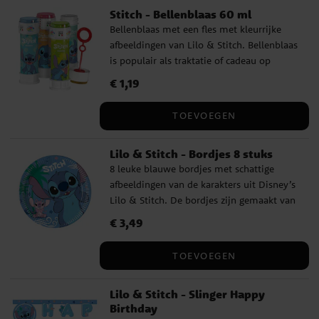
Stitch - Bellenblaas 60 ml
stabilisatoren (E460i, E414, E466),
Bellenblaas met een fles met kleurrijke
verdikkingsmiddel (maltodextrine),
afbeeldingen van Lilo & Stitch. Bellenblaas
bevochtigingsmiddel (E422), emulgator
is populair als traktatie of cadeau op
(E433), conserveermiddelen (E330, E202),
kinderfeestjes en altijd leuk om samen
kleurstoffen (E122, E133, E102, E151). (E122
Prijs
€ 1,19
:
€ 1,19
mee te spelen. De fles bevat 60 ml. De
en E151 kunnen een negatief effect hebben
prijs geldt per stuk.
op het gedrag en de concentratie van
TOEVOEGEN
kinderen). Glutenvrij, lactosevrij en vrij
van melkeiwit.
Lilo & Stitch - Bordjes 8 stuks
8 leuke blauwe bordjes met schattige
afbeeldingen van de karakters uit Disney’s
Lilo & Stitch. De bordjes zijn gemaakt van
milieuvriendelijk FSC-gecertificeerd papier
Prijs
€ 3,49
:
€ 3,49
en hebben een diameter van ca. 20 cm.
TOEVOEGEN
Lilo & Stitch - Slinger Happy
Birthday