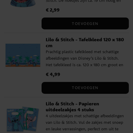
Stitch. De hoedjes zijn ca. 19 cm hoog en
blijven goed zitten dankzij een
Prijs
€ 2,99
:
€ 2,99
comfortabel elastiek.
TOEVOEGEN
Lilo & Stitch - Tafelkleed 120 x 180
cm
Prachtig plastic tafelkleed met schattige
afbeeldingen van Disney’s Lilo & Stitch.
Het tafelkleed is ca. 120 x 180 cm groot en
perfect voor een kinderfeestje.
Prijs
€ 4,99
:
€ 4,99
TOEVOEGEN
Lilo & Stitch - Papieren
uitdeelzakjes 4 stuks
4 uitdeelzakjes met schattige afbeeldingen
van Lilo & Stitch. Vul de zakjes met snoep
en leuke verrassingen, perfect om uit te