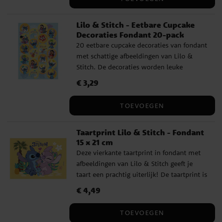
Lilo & Stitch - Eetbare Cupcake
Decoraties Fondant 20-pack
20 eetbare cupcake decoraties van fondant
met schattige afbeeldingen van Lilo &
Stitch. De decoraties worden leuke
decoraties op cupcakes of de
Prijs
€ 3,29
:
€ 3,29
verjaardagstaart. De decoraties hebben
een diameter van ongeveer 3,4 cm en zijn
TOEVOEGEN
klaar om direct op de muffins te worden
geplaatst. De beelden worden droog en
Taartprint Lilo & Stitch - Fondant
koel bewaard en zijn ruim een jaar
15 x 21 cm
houdbaar. Ingrediënten: Zetmeel,
Deze vierkante taartprint in fondant met
zoetstoffen: E965, E955, stabilisatoren:
afbeeldingen van Lilo & Stitch geeft je
E460i, E414, E466, verdikkingsmiddel,
taart een prachtig uiterlijk! De taartprint is
maltodextrine, bevochtigingsmiddel: E422,
klaar om direct op de taart te plaatsen en
emulgator: E433, smaakstoffen,
Prijs
€ 4,49
:
€ 4,49
heeft een scherpere print dan een
conserveermiddelen: E330, E202,
taartprint van wafel. Bovendien heeft de
kleurstoffen: E102, E122, E133, E151. E102 en
TOEVOEGEN
afbeelding een goede vanillesmaak. De
E122 kunnen een negatieve invloed hebben