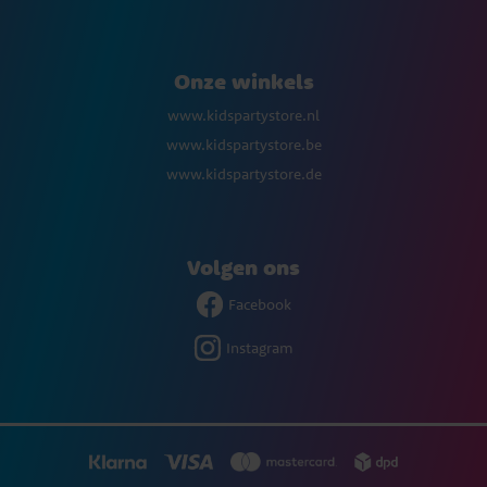
Onze winkels
www.kidspartystore.nl
www.kidspartystore.be
www.kidspartystore.de
Volgen ons
Facebook
Instagram