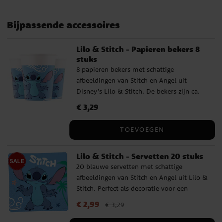
Bijpassende accessoires
Lilo & Stitch - Papieren bekers 8
stuks
8 papieren bekers met schattige
afbeeldingen van Stitch en Angel uit
Disney’s Lilo & Stitch. De bekers zijn ca.
10 cm hoog en hebben een inhoud van ca.
Prijs
€ 3,29
:
€ 3,29
200 ml, perfect voor ranja of frisdrank
tijdens een kinderfeestje.
TOEVOEGEN
Lilo & Stitch - Servetten 20 stuks
20 blauwe servetten met schattige
afbeeldingen van Stitch en Angel uit Lilo &
Stitch. Perfect als decoratie voor een
kinderfeestje. De servetten hebben 2 lagen
Actuele prijs
€ 2,99
:
€ 2,99
Vorige prijs
:
€ 3,29
€ 3,29
en zijn uitgevouwen ca. 33 x 33 cm groot.