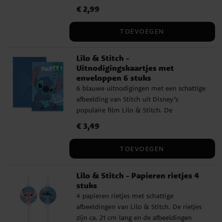
delen aan vriendjes tijdens een
Prijs
€ 2,99
:
€ 2,99
kinderfeestje. De uitdeelzakjes zijn
gemaakt van FSC-gecertificeerd papier en
TOEVOEGEN
zijn ca. 22 x 13 cm groot.
Lilo & Stitch -
Uitnodigingskaartjes met
enveloppen 6 stuks
6 blauwe uitnodigingen met een schattige
afbeelding van Stitch uit Disney’s
populaire film Lilo & Stitch. De
uitnodigingen zijn ca. 14 x 8 cm groot en
Prijs
€ 3,49
:
€ 3,49
worden geleverd inclusief 6 blauwe
enveloppen.
TOEVOEGEN
Lilo & Stitch - Papieren rietjes 4
stuks
4 papieren rietjes met schattige
afbeeldingen van Lilo & Stitch. De rietjes
zijn ca. 21 cm lang en de afbeeldingen