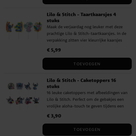
Lilo & Stitch - Taartkaarsjes 4
stuks
Maak de verjaardag nog leuker met deze
prachtige Lilo & Stitch-taartkaarsjes. In de
verpakking zitten vier kleurrijke kaarsjes
met afbeeldingen van Stitch en zijn
Prijs
€ 5,99
:
€ 5,99
vrienden, perfect om een feestelijke sfeer
op de taart te creëren. Ze zijn extra
TOEVOEGEN
geschikt voor een kinderfeestje met Lilo &
Stitch-thema en zorgen ervoor dat de dag
Lilo & Stitch - Caketoppers 16
nog onvergetelijker wordt. De kaarsjes zijn
stuks
ongeveer 3 x 4,5 cm groot en brengen
16 leuke caketoppers met afbeeldingen van
vrolijkheid en kleur naar het feest.
Lilo & Stitch. Perfect om de gebakjes een
vrolijke aloha-touch te geven tijdens een
kinderfeestje. De toppers zijn ca. 8-10 cm
Prijs
€ 3,90
:
€ 3,90
hoog.
TOEVOEGEN