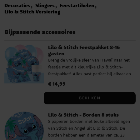
Decoraties
Slingers
Feestartikelen
Lilo & Stitch Versiering
Bijpassende accessoires
Lilo & Stitch Feestpakket 8-16
gasten
Breng de vrolijke sfeer van Hawaï naar het
feestje met dit kleurrijke Lilo & Stitch-
feestpakket! Alles past perfect bij elkaar en
zorgt voor een zomerse, speelse
Prijs
€ 14,99
:
€ 14,99
uitstraling. De borden, papieren bekers en
servetten zijn versierd met Lilo en Stitch in
BEKIJKEN
tropische stijl, terwijl de bijpassende
ballonnen en het lichtblauwe plastic
Lilo & Stitch - Borden 8 stuks
tafelkleed de feesttafel helemaal afmaken.
8 papieren borden met leuke afbeeldingen
Alles wat je nodig hebt voor een geslaagd
van Stitch en Angel uit Lilo & Stitch. De
verjaardagsfeestje zit in dit pakket, ideaal
borden hebben een diameter van ca. 23
voor ouders die tijd willen besparen en