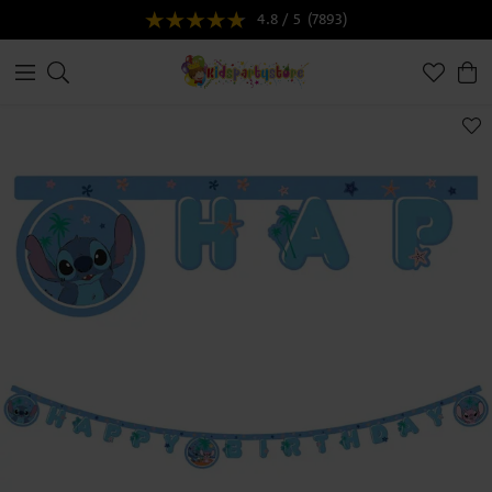
4.8 / 5
(7893)