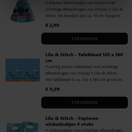
6 blauwe feesthoedjes van karton met
schattige afbeeldingen van Disney’s Lilo &
Stitch. De hoedjes zijn ca. 19 cm hoog en
blijven goed zitten dankzij een
Prijs
€ 2,99
:
€ 2,99
comfortabel elastiek.
TOEVOEGEN
Lilo & Stitch - Tafelkleed 120 x 180
cm
Prachtig plastic tafelkleed met schattige
afbeeldingen van Disney’s Lilo & Stitch.
Het tafelkleed is ca. 120 x 180 cm groot en
perfect voor een kinderfeestje.
Prijs
€ 4,99
:
€ 4,99
TOEVOEGEN
Lilo & Stitch - Papieren
uitdeelzakjes 4 stuks
4 uitdeelzakjes met schattige afbeeldingen