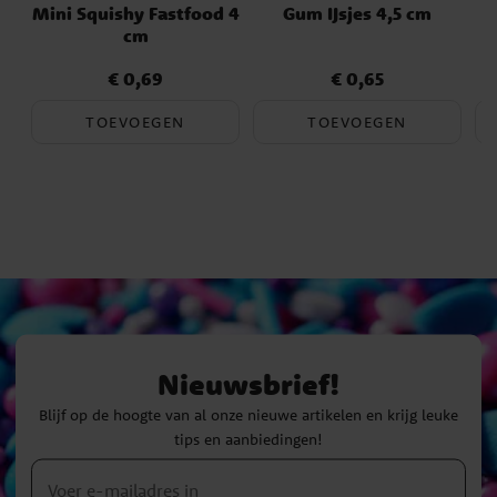
Mini Squishy Fastfood 4
Gum IJsjes 4,5 cm
cm
€ 0,69
€ 0,65
Prijs
:
€ 0,69
Prijs
:
€ 0,65
TOEVOEGEN
TOEVOEGEN
Nieuwsbrief!
Blijf op de hoogte van al onze nieuwe artikelen en krijg leuke
tips en aanbiedingen!