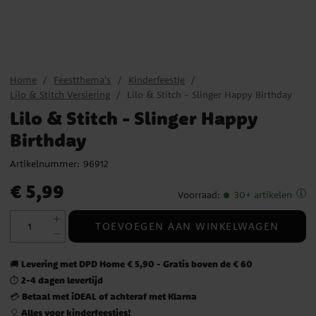
Home
Feestthema's
Kinderfeestje
Lilo & Stitch Versiering
Lilo & Stitch - Slinger Happy Birthday
Lilo & Stitch - Slinger Happy
Birthday
Artikelnummer:
96912
Prijs
:
€ 5,99
€ 5,99
Voorraad
:
30+ artikelen
TOEVOEGEN AAN WINKELWAGEN
Levering met DPD Home € 5,90 - Gratis boven de € 60
🚚
2-4 dagen levertijd
⏱️
Betaal met iDEAL of achteraf met Klarna
💳
Alles voor kinderfeestjes!
🎈