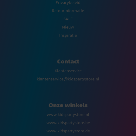
Privacybeleid
Retourinformatie
SALE
Nieuw
Inspiratie
Contact
Klantenservice
klantenservice@kidspartystore.nl
Onze winkels
www.kidspartystore.nl
www.kidspartystore.be
www.kidspartystore.de