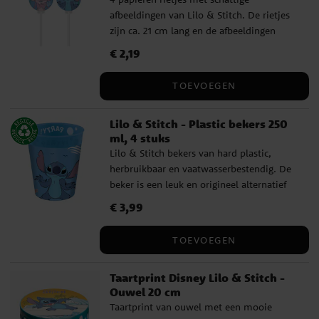
afbeeldingen van Lilo & Stitch. De rietjes
zijn ca. 21 cm lang en de afbeeldingen
hebben een diameter van ca. 6,5 cm.
Prijs
€ 2,19
:
€ 2,19
TOEVOEGEN
Lilo & Stitch - Plastic bekers 250
ml, 4 stuks
Lilo & Stitch bekers van hard plastic,
herbruikbaar en vaatwasserbestendig. De
beker is een leuk en origineel alternatief
voor een traditioneel uitdeelzakje en kan
Prijs
€ 3,99
:
€ 3,99
gevuld worden met snoep, snacks of een
klein speeltje. Leuk detail: de gasten
TOEVOEGEN
kunnen de beker mee naar huis nemen als
aandenken aan het feestje. De beker heeft
Taartprint Disney Lilo & Stitch -
een inhoud van 250 ml en is ook een
Ouwel 20 cm
perfect cadeau voor kleine fans van Lilo &
Taartprint van ouwel met een mooie
Stitch om hun favoriete drankje uit te