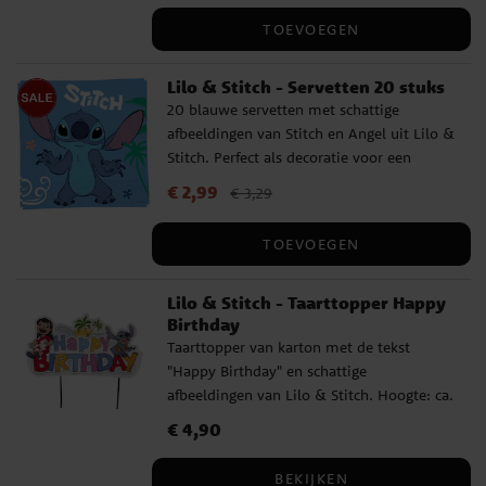
tijdens een kinderfeestje.
TOEVOEGEN
Lilo & Stitch - Servetten 20 stuks
20 blauwe servetten met schattige
afbeeldingen van Stitch en Angel uit Lilo &
Stitch. Perfect als decoratie voor een
kinderfeestje. De servetten hebben 2 lagen
Actuele prijs
€ 2,99
:
€ 2,99
Vorige prijs
:
€ 3,29
€ 3,29
en zijn uitgevouwen ca. 33 x 33 cm groot.
TOEVOEGEN
Lilo & Stitch - Taarttopper Happy
Birthday
Taarttopper van karton met de tekst
"Happy Birthday" en schattige
afbeeldingen van Lilo & Stitch. Hoogte: ca.
13 cm.
Prijs
€ 4,90
:
€ 4,90
BEKIJKEN