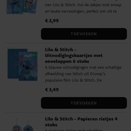
van Lilo & Stitch. Vul de zakjes met snoep
en leuke verrassingen, perfect om uit te
delen aan vriendjes tijdens een
Prijs
€ 2,99
:
€ 2,99
kinderfeestje. De uitdeelzakjes zijn
gemaakt van FSC-gecertificeerd papier en
TOEVOEGEN
zijn ca. 22 x 13 cm groot.
Lilo & Stitch -
Uitnodigingskaartjes met
enveloppen 6 stuks
6 blauwe uitnodigingen met een schattige
afbeelding van Stitch uit Disney’s
populaire film Lilo & Stitch. De
uitnodigingen zijn ca. 14 x 8 cm groot en
Prijs
€ 3,49
:
€ 3,49
worden geleverd inclusief 6 blauwe
enveloppen.
TOEVOEGEN
Lilo & Stitch - Papieren rietjes 4
stuks
4 papieren rietjes met schattige