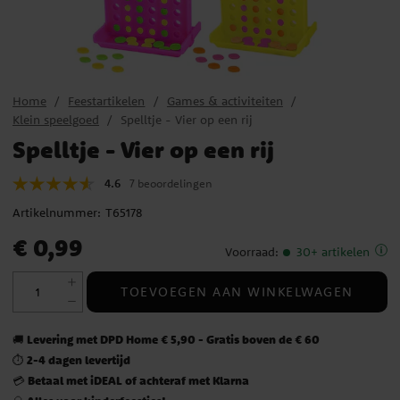
Home
Feestartikelen
Games & activiteiten
Klein speelgoed
Spelltje - Vier op een rij
Spelltje - Vier op een rij
4.6
7 beoordelingen
Artikelnummer:
T65178
Prijs
:
€ 0,99
€ 0,99
Voorraad
:
30+ artikelen
TOEVOEGEN AAN WINKELWAGEN
Levering met DPD Home € 5,90 - Gratis boven de € 60
🚚
2-4 dagen levertijd
⏱️
Betaal met iDEAL of achteraf met Klarna
💳