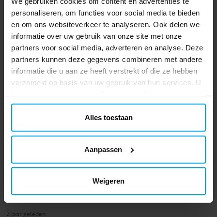
We gebruiken cookies om content en advertenties te
2 jaar geleden
personaliseren, om functies voor social media te bieden
en om ons websiteverkeer te analyseren. Ook delen we
Sabina A
SA
informatie over uw gebruik van onze site met onze
partners voor social media, adverteren en analyse. Deze
2 jaar geleden
partners kunnen deze gegevens combineren met andere
informatie die u aan ze heeft verstrekt of die ze hebben
Eleni L
verzameld op basis van uw gebruik van hun services. U
EL
kunt uw toestemming op elk moment wijzigen.
2 jaar geleden
Alles toestaan
Joanna A
JA
Aanpassen
2 jaar geleden
Weigeren
Kamilla
K
2 jaar geleden