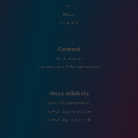
SALE
Nieuw
Inspiratie
Contact
Klantenservice
klantenservice@kidspartystore.nl
Onze winkels
www.kidspartystore.nl
www.kidspartystore.be
www.kidspartystore.de