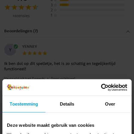
3
☆
2
☆
1
☆
recensies
Beoordelingen (7)
YENNEY
Y
Ik ben dol op dit spelletje, het is zo schattig en tegelijkertijd
functioneel!
Vertaald uit het Zweeds
•
Toon origineel
2 jaar geleden
Maria B
MB
Toestemming
Details
Over
Heel klein spelletje
Deze website maakt gebruik van cookies
Vertaald uit het Zweeds
•
Toon origineel