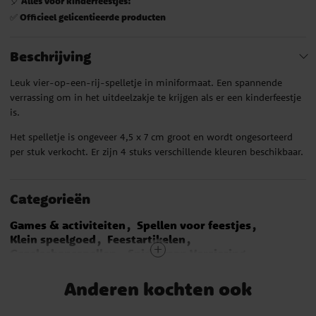
Alles voor kinderfeestjes!
🎈
Officieel gelicentieerde producten
✅
Beschrijving
Leuk vier-op-een-rij-spelletje in miniformaat. Een spannende
verrassing om in het uitdeelzakje te krijgen als er een kinderfeestje
is.
Het spelletje is ongeveer 4,5 x 7 cm groot en wordt ongesorteerd
per stuk verkocht. Er zijn 4 stuks verschillende kleuren beschikbaar.
Categorieën
Games & activiteiten
Spellen voor feestjes
Klein speelgoed
Feestartikelen
Gezelschapsspellen
Spiderman Versiering
Star Wars Versiering
Super Mario Versiering
Minecraft Versiering
Paw Patrol Versiering
Anderen kochten ook
Pokémon Versiering
Bouwstenen Versiering
Eenhoorn Versiering
LEGO Ninjago Versiering