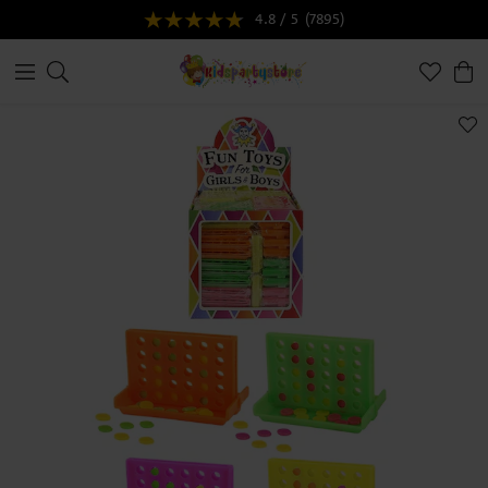
4.8 / 5
(7895)