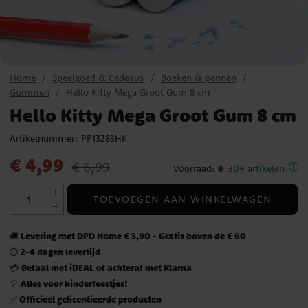
Home
Speelgoed & Cadeaus
Boeken & pennen
Gummen
Hello Kitty Mega Groot Gum 8 cm
Hello Kitty Mega Groot Gum 8 cm
Artikelnummer:
PP13283HK
Actuele prijs
:
€ 4,99
Vorige prijs
:
€ 6,99
€ 4,99
€ 6,99
Voorraad
:
30+ artikelen
TOEVOEGEN AAN WINKELWAGEN
Levering met DPD Home € 5,90 - Gratis boven de € 60
🚚
2-4 dagen levertijd
⏱️
Betaal met iDEAL of achteraf met Klarna
💳
Alles voor kinderfeestjes!
🎈
Officieel gelicentieerde producten
✅