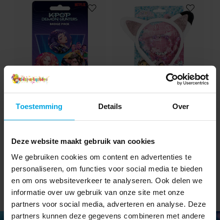
K-Pop Demon Hunters
Gabby's Dollhouse
Buttons 3 stuks
Diadeem, Armband &
Toestemming
Details
Over
Halsketting 3 stuks
€ 3,29
€ 9,90
Prijs
:
€ 3,29
Prijs
:
€ 9,90
Deze website maakt gebruik van cookies
TOEVOEGEN
TOEVOEGEN
We gebruiken cookies om content en advertenties te
personaliseren, om functies voor social media te bieden
en om ons websiteverkeer te analyseren. Ook delen we
informatie over uw gebruik van onze site met onze
partners voor social media, adverteren en analyse. Deze
partners kunnen deze gegevens combineren met andere