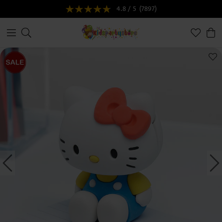
4.8 / 5
(7897)