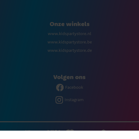
Onze winkels
www.kidspartystore.nl
www.kidspartystore.be
www.kidspartystore.de
Volgen ons
Facebook
Instagram