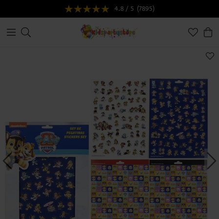
4.8 / 5
(7895)