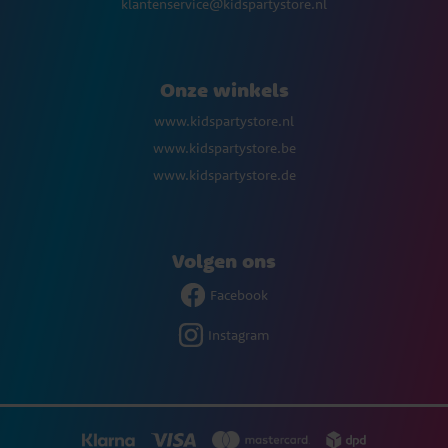
klantenservice@kidspartystore.nl
Onze winkels
www.kidspartystore.nl
www.kidspartystore.be
www.kidspartystore.de
Volgen ons
Facebook
Instagram