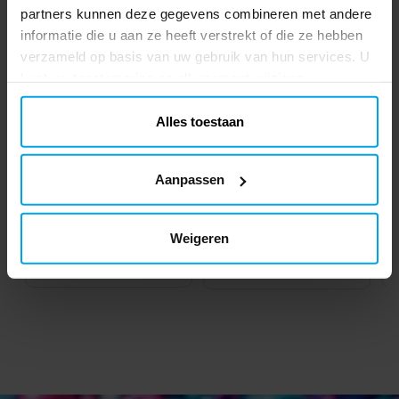
partners kunnen deze gegevens combineren met andere
informatie die u aan ze heeft verstrekt of die ze hebben
verzameld op basis van uw gebruik van hun services. U
kunt uw toestemming op elk moment wijzigen.
Alles toestaan
Aanpassen
Feestbox - Zwart
K-Pop Vlaggenlijn van
papier 230 cm
€ 0,85
€ 4,99
Prijs
:
€ 0,85
Actuele prijs
:
€ 4,99
Vorige
€ 5,99
Weigeren
prijs
:
€ 5,99
TOEVOEGEN
TOEVOEGEN