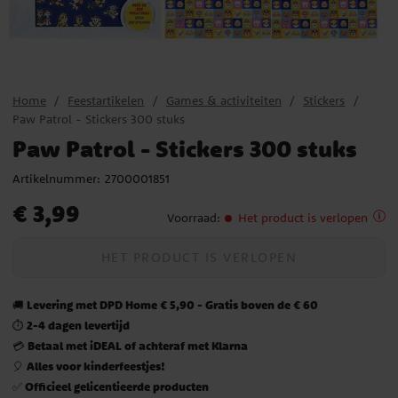
Home
Feestartikelen
Games & activiteiten
Stickers
Paw Patrol - Stickers 300 stuks
Paw Patrol - Stickers 300 stuks
Artikelnummer:
2700001851
Prijs
:
€ 3,99
€ 3,99
Voorraad
:
Het product is verlopen
HET PRODUCT IS VERLOPEN
Levering met DPD Home € 5,90 - Gratis boven de € 60
🚚
2-4 dagen levertijd
⏱️
Betaal met iDEAL of achteraf met Klarna
💳
Alles voor kinderfeestjes!
🎈
Officieel gelicentieerde producten
✅