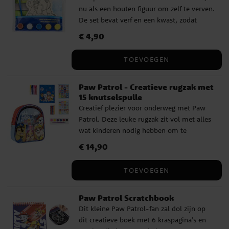
nu als een houten figuur om zelf te verven.
De set bevat verf en een kwast, zodat
kinderen hun eigen held kunnen maken
Prijs
€ 4,90
:
€ 4,90
aan de knutseltafel thuis. Een perfecte
activiteit voor jonge fans van de dappere
TOEVOEGEN
politiehond, of het nu voor een feestje is
of een rustige middag thuis.
Paw Patrol - Creatieve rugzak met
15 knutselspulle
Creatief plezier voor onderweg met Paw
Patrol. Deze leuke rugzak zit vol met alles
wat kinderen nodig hebben om te
knutselen en kleuren, van stiften en
Prijs
€ 14,90
:
€ 14,90
waterverf tot stickers en blokken. Perfect
voor op reis, als cadeau of voor creatieve
TOEVOEGEN
momenten thuis. ✔ Bevat maar liefst 15
knutselonderdelen ✔ Blok, kleurpotloden,
Paw Patrol Scratchbook
waterverf, stickers en meer ✔ Geleverd in
Dit kleine Paw Patrol-fan zal dol zijn op
een schattige en praktische rugzak ✔ Met
dit creatieve boek met 6 kraspagina’s en
afbeeldingen van Paw Patrol ✔