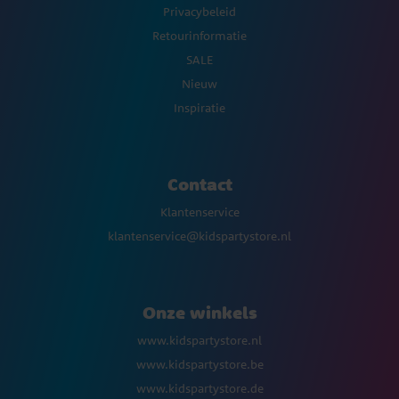
Privacybeleid
Retourinformatie
SALE
Nieuw
Inspiratie
Contact
Klantenservice
klantenservice@kidspartystore.nl
Onze winkels
www.kidspartystore.nl
www.kidspartystore.be
www.kidspartystore.de