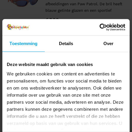
afbeeldingen van Paw Patrol. De bril heeft
Aanbevolen vanaf 3 jaar Formaat: ca. 14 ×
blauw getinte glazen en een sportief
20,5 cm
montuur in rood en blauw met leuke
Prijs
€ 7,90
:
€ 7,90
details, waaronder Marshall. De bril biedt
UV400-bescherming tegen de
TOEVOEGEN
zonnestralen en is perfect voor zonnige
dagen, uitstapjes en vakanties. ✔️
Toestemming
Details
Over
Zonnebril met Paw Patrol-afbeeldingen ✔️
Blauw getinte glazen ✔️ Sportief rood en
Anderen kochten ook
blauw montuur met leuke details ✔️
Deze website maakt gebruik van cookies
UV400-bescherming tegen de
We gebruiken cookies om content en advertenties te
zonnestralen ✔️ Breedte: ca. 13 cm
personaliseren, om functies voor social media te bieden
en om ons websiteverkeer te analyseren. Ook delen we
informatie over uw gebruik van onze site met onze
partners voor social media, adverteren en analyse. Deze
partners kunnen deze gegevens combineren met andere
informatie die u aan ze heeft verstrekt of die ze hebben
verzameld op basis van uw gebruik van hun services. U
kunt uw toestemming op elk moment wijzigen.