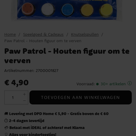
Home
Speelgoed & Cadeaus
Knutselspullen
Paw Patrol - Houten figuur om te verven
Paw Patrol - Houten figuur om te
verven
Artikelnummer:
2700001827
Prijs
:
€ 4,90
€ 4,90
Voorraad
:
30+ artikelen
TOEVOEGEN AAN WINKELWAGEN
Levering met DPD Home € 5,90 - Gratis boven de € 60
🚚
2-4 dagen levertijd
⏱️
Betaal met iDEAL of achteraf met Klarna
💳
Alles voor kinderfeestjes!
🎈