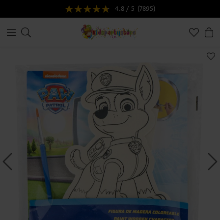
4.8 / 5
(7895)