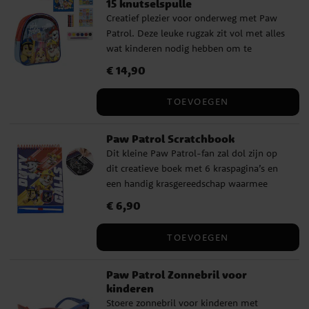
15 knutselspulle
Creatief plezier voor onderweg met Paw
Patrol. Deze leuke rugzak zit vol met alles
wat kinderen nodig hebben om te
knutselen en kleuren, van stiften en
Prijs
€ 14,90
:
€ 14,90
waterverf tot stickers en blokken. Perfect
voor op reis, als cadeau of voor creatieve
TOEVOEGEN
momenten thuis. ✔ Bevat maar liefst 15
knutselonderdelen ✔ Blok, kleurpotloden,
Paw Patrol Scratchbook
waterverf, stickers en meer ✔ Geleverd in
Dit kleine Paw Patrol-fan zal dol zijn op
een schattige en praktische rugzak ✔ Met
dit creatieve boek met 6 kraspagina’s en
afbeeldingen van Paw Patrol ✔
een handig krasgereedschap waarmee
Afmetingen: 23 × 22 × 7 cm Dit is een
kleurrijke afbeeldingen tevoorschijn
officieel gelicentieerd product.
Prijs
€ 6,90
:
€ 6,90
komen – plus 6 pagina’s om zelf in te
kleuren met stiften of potloden. Een leuke
TOEVOEGEN
en fantasierijke activiteit! ✔️ 6 kraspagina’s
met kleurrijke afbeeldingen ✔️ 6
Paw Patrol Zonnebril voor
kleurplaten om zelf in te kleuren ✔️
kinderen
Kunststof krasgereedschap inbegrepen ✔️
Stoere zonnebril voor kinderen met
Officieel gelicentieerd product ✔️