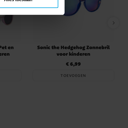
Pet en
Sonic the Hedgehog Zonnebril
eren
voor kinderen
€ 6,99
Prijs
:
€ 6,99
TOEVOEGEN