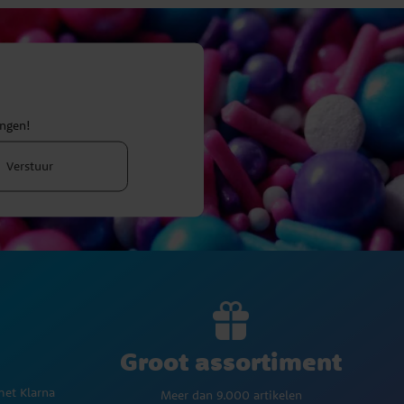
ingen!
Verstuur
Groot assortiment
met Klarna
Meer dan 9.000 artikelen