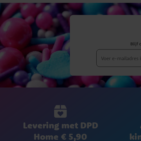
Blijf
Levering met DPD
Home € 5,90
ki