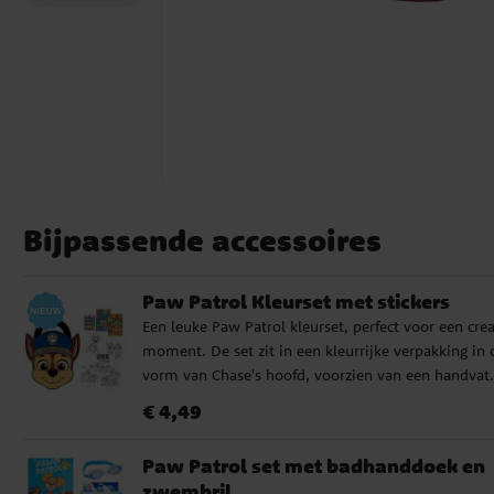
Bijpassende accessoires
Paw Patrol Kleurset met stickers
Een leuke Paw Patrol kleurset, perfect voor een crea
moment. De set zit in een kleurrijke verpakking in 
vorm van Chase's hoofd, voorzien van een handvat.
Deze is eenvoudig te openen om alle accessoires te
Prijs
:
€ 4,49
€ 4,49
pakken. Binnenin vind je twintig vellen met mooie
afbeeldingen om in te kleuren, zes waskrijtjes en m
Paw Patrol set met badhanddoek en
liefst 48 stickers die gebruikt kunnen worden om d
zwembril