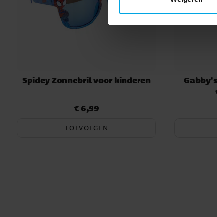
Spidey Zonnebril voor kinderen
Gabby's
€ 6,99
Prijs
:
€ 6,99
TOEVOEGEN