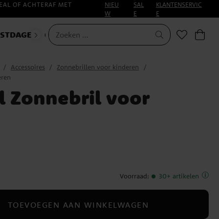
EAL OF ACHTERAF MET
NIEU
SAL
KLANTENSERVIC
W
E
E
ESTDAGEN
CARNAVAL
Accessoires
Zonnebrillen voor kinderen
eren
l Zonnebril voor
Voorraad
:
30+ artikelen
TOEVOEGEN AAN WINKELWAGEN