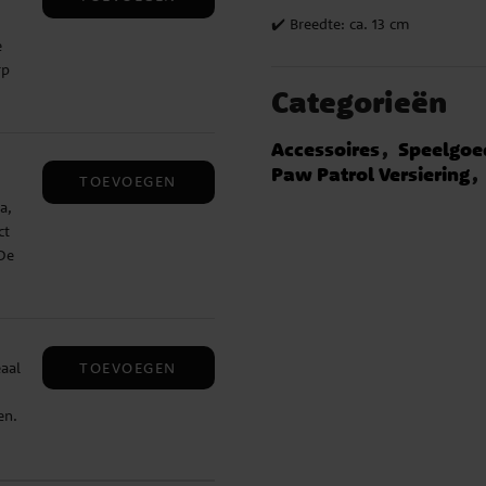
 Na
✔️ Breedte: ca. 13 cm
ng
e
 mee
rp
Categorieën
tot
 in
g:
an
Accessoires
Speelgoe
Paw Patrol Versiering
TOEVOEGEN
a,
 ✔️
ct
De
ven
lijk
 zon
te
TOEVOEGEN
aal
 ✔️
en.
en
duct