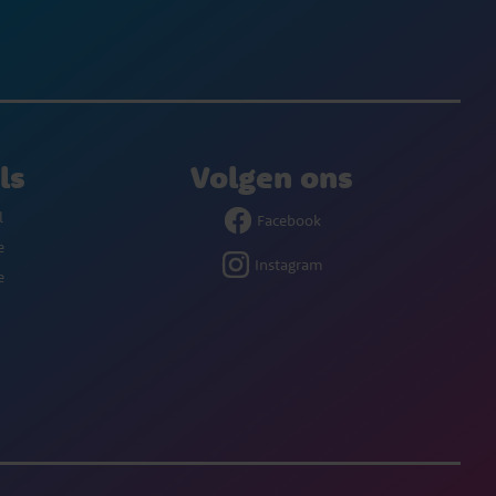
ls
Volgen ons
l
Facebook
e
Instagram
e