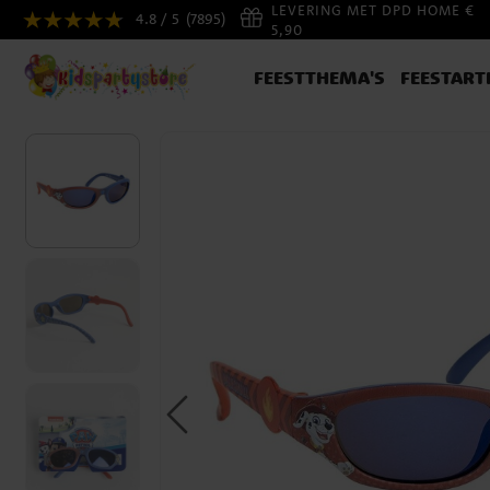
LEVERING MET DPD HOME €
4.8 / 5
(7895)
5,90
FEESTTHEMA'S
FEESTART