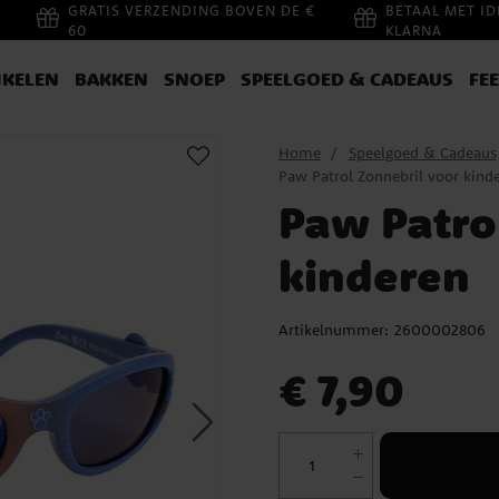
GRATIS VERZENDING BOVEN DE €
BETAAL MET ID
60
KLARNA
IKELEN
BAKKEN
SNOEP
SPEELGOED & CADEAUS
FE
Home
Speelgoed & Cadeaus
Paw Patrol Zonnebril voor kind
Paw Patro
kinderen
Artikelnummer:
2600002806
Prijs
:
€ 7,90
€ 7,90