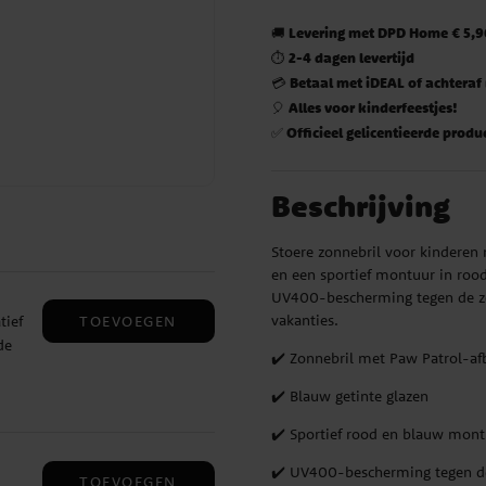
Levering met DPD Home € 5,90
🚚
2-4 dagen levertijd
⏱️
Betaal met iDEAL of achteraf
💳
Alles voor kinderfeestjes!
🎈
Officieel gelicentieerde produ
✅
Beschrijving
Stoere zonnebril voor kinderen 
en een sportief montuur in rood
UV400-bescherming tegen de zon
vakanties.
TOEVOEGEN
tief
de
✔️ Zonnebril met Paw Patrol-af
✔️ Blauw getinte glazen
✔️ Sportief rood en blauw mont
aar
e
✔️ UV400-bescherming tegen d
TOEVOEGEN