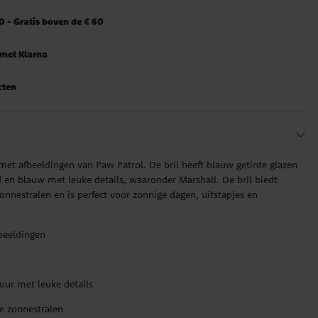
 - Gratis boven de € 60
 met Klarna
cten
met afbeeldingen van Paw Patrol. De bril heeft blauw getinte glazen
 en blauw met leuke details, waaronder Marshall. De bril biedt
nestralen en is perfect voor zonnige dagen, uitstapjes en
beeldingen
uur met leuke details
e zonnestralen