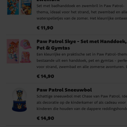
afbeeldingen of andere knutselwerkjes te versieren.
Set met badhanddoek en zwembril in Paw Patrol-
gebruik kunnen de onderdelen weer in de verpakki
thema, ideaal voor het strand, het zwembad en all
worden opgeborgen, wat de set handig maakt om
waterspelletjes van de zomer. Het kleurrijke ontwe
te nemen en een ideaal verjaardagscadeau is voor
met de populaire Paw Patrol-figuren maakt de set 
iedereen die van Paw Patrol houdt. ✓ 20 vellen om
Prijs
:
€ 11,90
€ 11,90
een vanzelfsprekende favoriet bij kinderen. De
te kleuren ✓ 6 waskrijtjes ✓ 48 stickers ✓ Afmetin
handdoek is zacht en snel drogend met een maat v
29 x 28 cm
Paw Patrol Skye - Set met Handdoek,
ca. 70 x 140 cm. De zwembril is comfortabel en
Pet & Gymtas
verstelbaar, waardoor hij eenvoudig te gebruiken is
Een kleurrijke en praktische set in Paw Patrol-them
voor zowel spelen als zwemmen. ✔️ 1 badhanddoek
bestaande uit een handdoek, pet en gymtas - perfe
1 zwembril
voor strand, zwembad en alle zomerse avonturen. 
speelse afbeeldingen met Skye en haar vrienden ge
Prijs
:
€ 14,90
€ 14,90
een vrolijk en energiek gevoel. De handdoek is heer
zacht na het zwemmen, de pet beschermt tegen de
Paw Patrol Sneeuwbol
en de gymtas maakt het gemakkelijk om alles mee 
Schattige sneeuwbol met Chase van Paw Patrol. Ide
nemen wat nodig is voor een dag vol spel en
als decoratie op de kinderkamer of als cadeau voor
activiteiten. ✔️ Bevat een handdoek, pet en gymtas
kinderen die houden van de dappere reddingshond
Perfect voor strand, zwembad en uitstapjes ✔️
Chase brengt vrolijkheid en een veilig gevoel. De
Gemakkelijk mee te nemen en dagelijks te gebruik
Prijs
:
€ 14,90
€ 14,90
sneeuwbol is 10 cm hoog en 7,5 cm breed. Het pro
✔️ Officieel gelicenseerd product