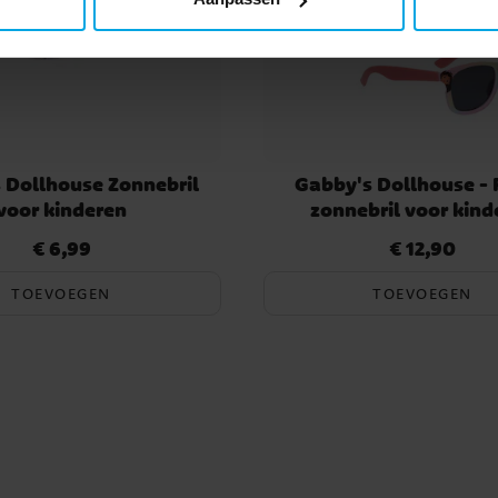
 Dollhouse Zonnebril
Gabby's Dollhouse - 
voor kinderen
zonnebril voor kind
€ 6,99
€ 12,90
Prijs
:
€ 6,99
Prijs
:
€ 12,90
TOEVOEGEN
TOEVOEGEN