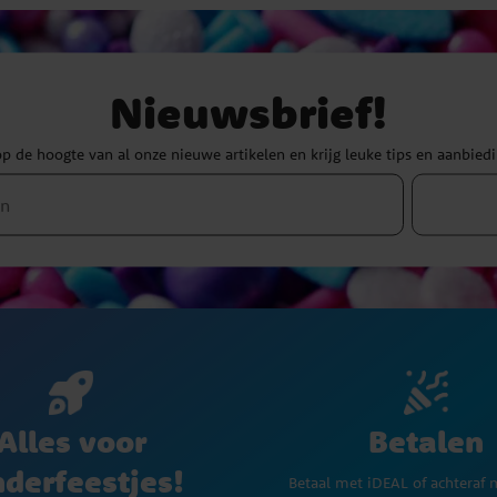
Nieuwsbrief!
 op de hoogte van al onze nieuwe artikelen en krijg leuke tips en aanbied
Betalen
Alles voor
nderfeestjes!
Betaal met iDEAL of achteraf 