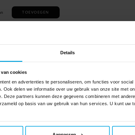
TOEVOEGEN
an
er
0-
or
l
en
Details
ls
Anderen kochten ook
 van cookies
ent en advertenties te personaliseren, om functies voor social
. Ook delen we informatie over uw gebruik van onze site met on
e. Deze partners kunnen deze gegevens combineren met andere i
verzameld op basis van uw gebruik van hun services. U kunt uw
Aanpassen