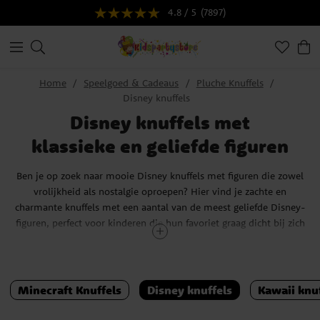
4.8 / 5
(7897)
Home
Speelgoed & Cadeaus
Pluche Knuffels
Disney knuffels
Disney knuffels met
klassieke en geliefde figuren
Ben je op zoek naar mooie Disney knuffels met figuren die zowel
vrolijkheid als nostalgie oproepen? Hier vind je zachte en
charmante knuffels met een aantal van de meest geliefde Disney-
figuren, perfect voor kinderen die hun favoriet graag dicht bij zich
hebben en voor volwassenen die warme herinneringen hebben aan
klassieke personages uit hun jeugd.
In ons assortiment vind je van alles, van tijdloze favorieten zoals
Minecraft Knuffels
Disney knuffels
Kawaii knu
Winnie de Poeh, Dumbo en Simba uit De Leeuwenkoning tot
nieuwere en speelse figuren zoals Stitch en het schattige varkentje