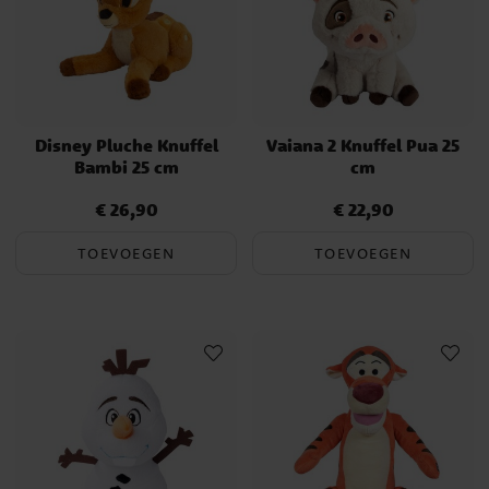
Disney Pluche Knuffel
Vaiana 2 Knuffel Pua 25
Bambi 25 cm
cm
€ 26,90
€ 22,90
Prijs
:
€ 26,90
Prijs
:
€ 22,90
TOEVOEGEN
TOEVOEGEN