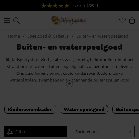
4.8 / 5
(7895)
Home
Speelgoed & Cadeaus
Buiten- en waterspeelgoed
Buiten- en waterspeelgoed
Bij Kidspartystore vind je alles wat je nodig hebt om de tuin of het
strand om te toveren tot een speelplaats vol avontuur en plezier.
Ons assortiment omvat coole kinderzwembaden, leuke
waterpistolen, zwembanden en spannende buitenspellen voor
kinderen van alle leeftijden.
Kinderzwembaden en waterspeelgoed
Kinderzwembaden
Water speelgoed
Buitenspe
Voor de warme zomerdagen bieden we een breed scala aan
kinderzwembaden en waterspeelgoed. Onze kinderzwembaden zijn
verkrijgbaar in verschillende maten en kleurrijke ontwerpen, perfect
om af te koelen en plezier te hebben. Ontdek ook ons assortiment
Filter
Sorteren op
waterpistolen en waterballonnen voor een spannende