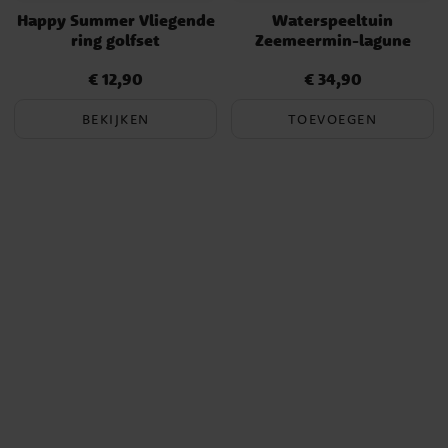
Happy Summer Vliegende
Waterspeeltuin
ring golfset
Zeemeermin-lagune
€ 12,90
€ 34,90
Prijs
:
€ 12,90
Prijs
:
€ 34,90
BEKIJKEN
TOEVOEGEN