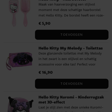
Maak van haarverzorging een stijlvol
moment met deze schattige haarborstel
met Hello Kitty. De borstel heeft een roze-
wit gestreepte handgreep met Hello Kitty-
Prijs
€ 5,90
:
€ 5,90
afbeelding en een roze borstelkop met
witte pinnetjes. Zacht voor het haar en
TOEVOEGEN
perfect voor dagelijks gebruik. De
haarborstel is ongeveer 22 cm lang. Dit is
Hello Kitty My Melody - Toilettas
een officieel gelicentieerd product.
Deze glanzende toilettas met My Melody
in het zwart is een stijlvol en schattig
accessoire voor elke tas! Perfect voor
make-up, haaraccessoires of andere kleine
Prijs
€ 16,90
:
€ 16,90
spulletjes. De metallic paarse buitenkant
in combinatie met My Melody's
TOEVOEGEN
charmante uitstraling maakt het zowel
praktisch als trendy, ideaal voor school,
Hello Kitty Kuromi - Kinderrugzak
reizen of dagelijks gebruik. ✔️ Metallic
met 3D-effect
paarse buitenkant met My Melody-
Laat je stijl zien met deze unieke Kuromi-
afbeelding ✔️ Perfect voor kleine spullen,