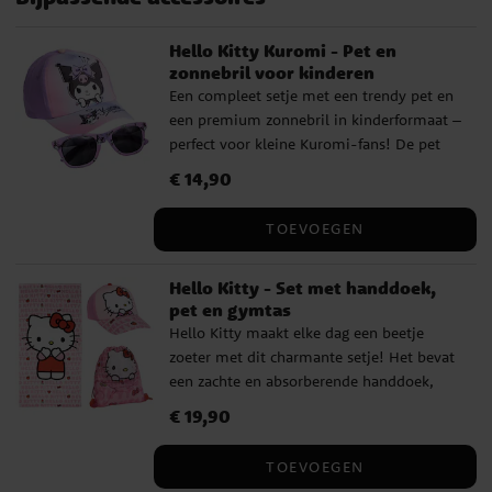
Hello Kitty Kuromi - Pet en
zonnebril voor kinderen
Een compleet setje met een trendy pet en
een premium zonnebril in kinderformaat –
perfect voor kleine Kuromi-fans! De pet
heeft een stoer ontwerp met de
Prijs
€ 14,90
:
€ 14,90
ondeugende en charmante Kuromi, terwijl
de bijpassende zonnebril stijl en
TOEVOEGEN
bescherming biedt op zonnige dagen. De
pet heeft een omtrek van 53 cm en is
Hello Kitty - Set met handdoek,
verstelbaar aan de achterkant, waardoor
pet en gymtas
hij meestal geschikt is voor kinderen van
Hello Kitty maakt elke dag een beetje
ongeveer 4 tot 6 jaar. De zonnebril is
zoeter met dit charmante setje! Het bevat
getest in het laboratorium en voldoet aan
een zachte en absorberende handdoek,
de volgende eisen: Volgens de norm EN
een stijlvolle pet met Hello Kitty-
ISO 12312-1:2023 en biedt 100%
Prijs
€ 19,90
:
€ 19,90
afbeelding en een praktische gymtas
bescherming tegen UV-stralen en
waarin alles past wat je nodig hebt voor
schadelijke effecten van de zon (UV400).
TOEVOEGEN
een dag vol spel en avontuur. Perfect voor
Classificatie: algemeen/dagelijks gebruik.