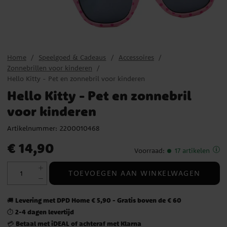
Home
Speelgoed & Cadeaus
Accessoires
Zonnebrillen voor kinderen
Hello Kitty - Pet en zonnebril voor kinderen
Hello Kitty - Pet en zonnebril
voor kinderen
Artikelnummer:
2200010468
Prijs
:
€ 14,90
€ 14,90
Voorraad
:
17 artikelen
TOEVOEGEN AAN WINKELWAGEN
Levering met DPD Home € 5,90 - Gratis boven de € 60
🚚
2-4 dagen levertijd
⏱️
Betaal met iDEAL of achteraf met Klarna
💳