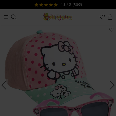
4.8 / 5
(7895)