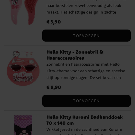
haar borstelen zowel eenvoudig als leuk
maakt. Het schattige design in zachte
kleuren maakt het een favoriet voor
Prijs
€ 3,90
:
€ 3,90
dagelijks gebruik, en hij is zacht voor het
haar. De flexibele Detangler-borstel werkt
TOEVOEGEN
knopen voorzichtig los zonder aan het
haar te trekken, waardoor het borstelen
Hello Kitty - Zonnebril &
soepeler en aangenamer verloopt. De
Haaraccessoires
borstel is ca. 23 cm lang en ergonomisch
Zonnebril en haaraccessoires met Hello
gevormd voor een comfortabele greep.
Kitty-thema voor een schattige en speelse
stijl op zonnige dagen. De set bevat een
stijlvolle zonnebril samen met bijpassende
Prijs
€ 9,90
:
€ 9,90
haarspeldjes en scrunchies, voor kinderen
die van klassieke en charmante details
TOEVOEGEN
houden. De zonnebril is ca. 13 cm breed en
gemaakt van licht plastic dat comfortabel
Hello Kitty Kuromi Badhanddoek
zit zonder te knellen. Biedt UV400-
70 x 140 cm
bescherming tegen de zonnestralen en is
Wikkel jezelf in de zachtheid van Kuromi
geschikt voor spelen en uitstapjes. ✔️ 1