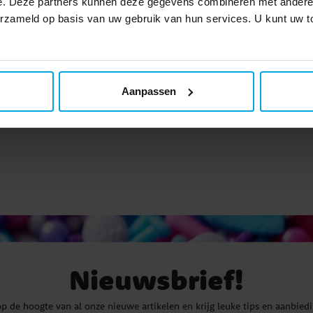
e. Deze partners kunnen deze gegevens combineren met andere i
 Dollhouse Diadeem,
Gabby’s Dollhouse - Scr
verzameld op basis van uw gebruik van hun services. U kunt uw
& Halsketting 3 stuks
stuks
€ 9,90
€ 5,99
Prijs
:
€ 9,90
Prijs
:
€ 5,99
TOEVOEGEN
TOEVOEGEN
Aanpassen
Nieuwsbrief!
 op de hoogte van al onze nieuwe artikelen en krijg leuke tips en aanbied