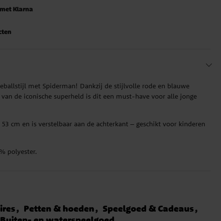
 met Klarna
cten
seballstijl met Spiderman! Dankzij de stijlvolle rode en blauwe
 van de iconische superheld is dit een must-have voor alle jonge
 53 cm en is verstelbaar aan de achterkant – geschikt voor kinderen
 polyester.
ires
Petten & hoeden
Speelgoed & Cadeaus
Buiten- en waterspeelgoed