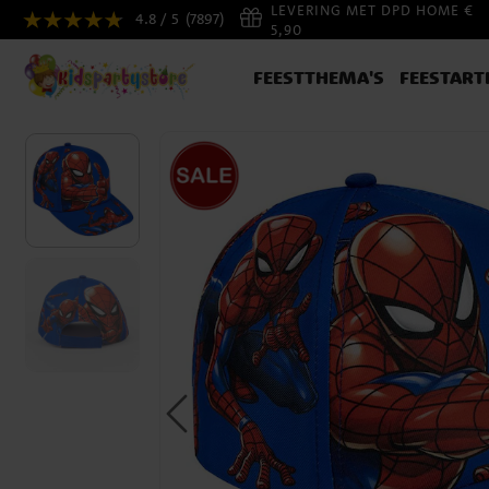
LEVERING MET DPD HOME €
4.8 / 5
(7897)
5,90
FEESTTHEMA'S
FEESTART