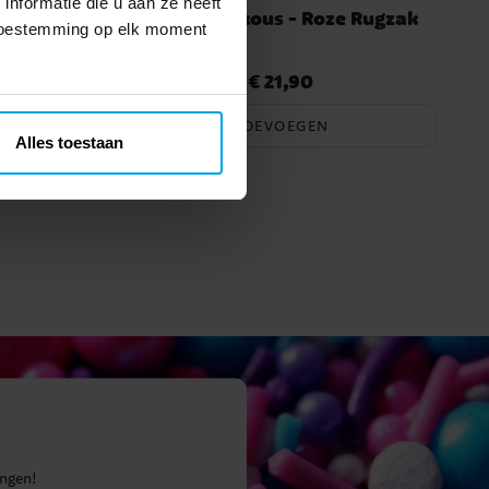
nformatie die u aan ze heeft
unchies 3
Pippi Langkous - Roze Rugzak
 toestemming op elk moment
€ 21,90
Prijs
:
€ 21,90
TOEVOEGEN
Alles toestaan
ingen!