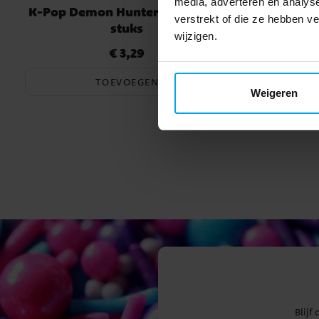
media, adverteren en analys
K-Pop Demon Hunters Buttons 3
Gabby's
verstrekt of die ze hebben 
stuks
Armband 
wijzigen.
€ 3,29
Prijs
:
€ 3,29
TOEVOEGEN
Weigeren
Blijf