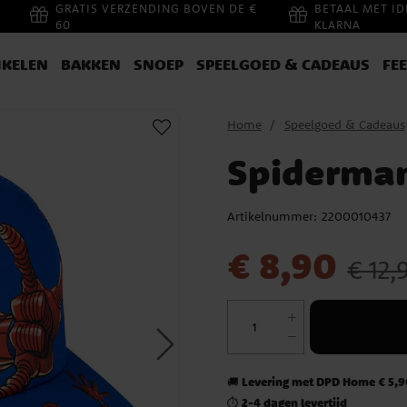
GRATIS VERZENDING BOVEN DE €
BETAAL MET ID
60
KLARNA
IKELEN
BAKKEN
SNOEP
SPEELGOED & CADEAUS
FE
Home
Speelgoed & Cadeaus
Spiderman
Artikelnummer:
2200010437
Actuele prijs
:
€ 8,90
Vorige pr
€ 8,90
€ 12,
Levering met DPD Home € 5,90
🚚
2-4 dagen levertijd
⏱️