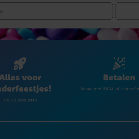
Betalen
Alles voor
nderfeestjes!
Betaal met iDEAL of achteraf 
+8000 producten