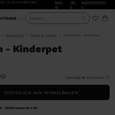
EAL OF ACHTERAF MET
NIEU
SAL
KLANTENSERVIC
W
E
E
ESTDAGEN
CARNAVAL
HALLOWEEN
Accessoires
Petten & hoeden
Spiderman - Kinderpet
 - Kinderpet
ijs
:
€ 12,90
90
Voorraad
:
19 artikelen
TOEVOEGEN AAN WINKELWAGEN
 - Gratis boven de € 60