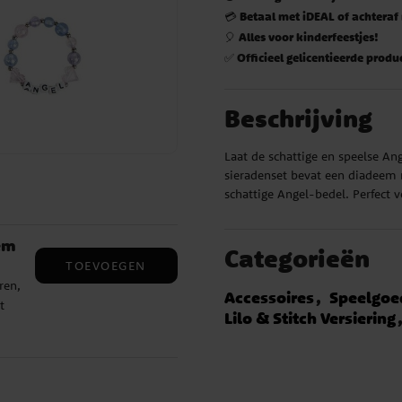
Betaal met iDEAL of achteraf
💳
Alles voor kinderfeestjes!
🎈
Officieel gelicentieerde produ
✅
Beschrijving
Laat de schattige en speelse An
sieradenset bevat een diadeem 
schattige Angel-bedel. Perfect v
eem
Categorieën
TOEVOEGEN
ren,
Accessoires
Speelgoe
t
Lilo & Stitch Versiering
ey-
!