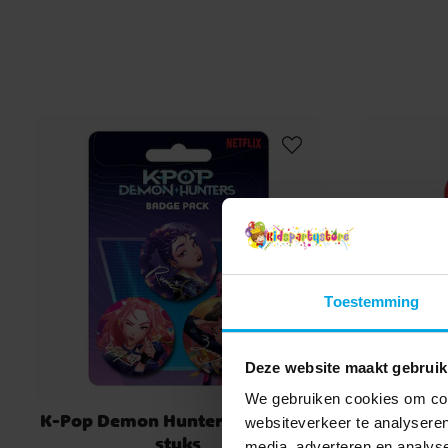
Toestemming
Deze website maakt gebruik
We gebruiken cookies om cont
K-Pop Demon Hunters Buttons 3
Super M
websiteverkeer te analyseren
stuks
media, adverteren en analys