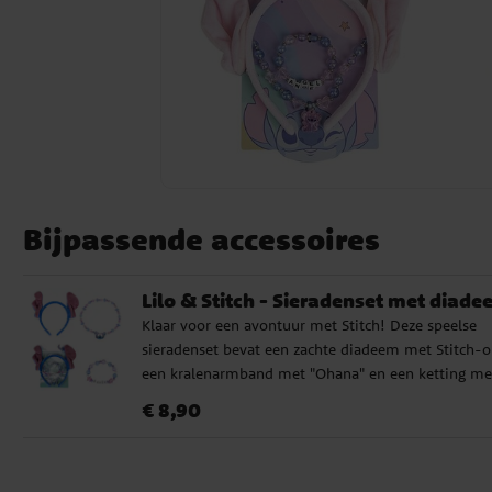
Bijpassende accessoires
Lilo & Stitch - Sieradenset met diad
Klaar voor een avontuur met Stitch! Deze speelse
sieradenset bevat een zachte diadeem met Stitch-o
een kralenarmband met "Ohana" en een ketting me
een schattige Stitch-bedel. Perfect voor kleine Disn
Prijs
:
€ 8,90
€ 8,90
fans die wat magie aan hun outfit willen toevoegen