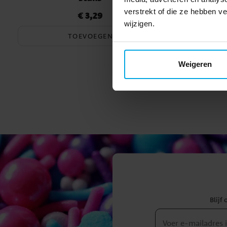
verstrekt of die ze hebben 
€ 3,29
Prijs
:
€ 3,29
wijzigen.
TOEVOEGEN
Weigeren
Blijf