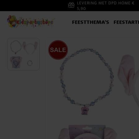
LEVERING MET DPD HOME €
5,90
FEESTTHEMA'S
FEESTART