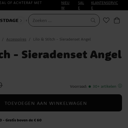
EAL OF ACHTERAF MET
NIEU
SAL
KLANTENSERVIC
W
E
E
ESTDAGEN
CARNAVAL
Accessoires
Lilo & Stitch - Sieradenset Angel
tch - Sieradenset Angel
js
:
€ 8,90
0
Voorraad
:
30+ artikelen
TOEVOEGEN AAN WINKELWAGEN
 - Gratis boven de € 60