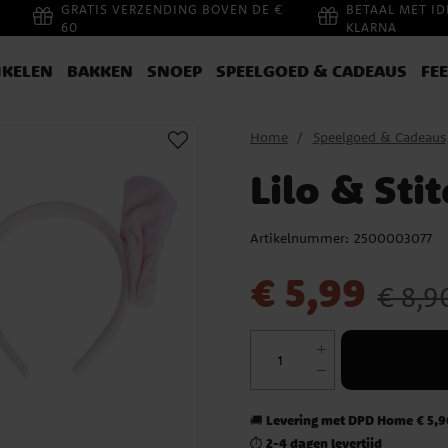
GRATIS VERZENDING BOVEN DE €
BETAAL MET ID
60
KLARNA
IKELEN
BAKKEN
SNOEP
SPEELGOED & CADEAUS
FE
Home
Speelgoed & Cadeaus
Lilo & Sti
Artikelnummer:
2500003077
Actuele prijs
:
€ 5,99
Vorige pri
€ 5,99
€ 8,9
Levering met DPD Home € 5,90
🚚
2-4 dagen levertijd
⏱️