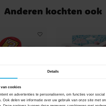
Anderen kochten ook
Details
 van cookies
ent en advertenties te personaliseren, om functies voor social
ario Gummen 4 stuks
Gabby's Dollhouse Di
. Ook delen we informatie over uw gebruik van onze site met on
Armband & Halsketting
e. Deze partners kunnen deze gegevens combineren met andere i