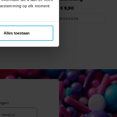
 toestemming op elk moment
€ 9,90
Prijs
:
€ 9,90
TOEVOEGEN
Alles toestaan
ingen!
Verstuur