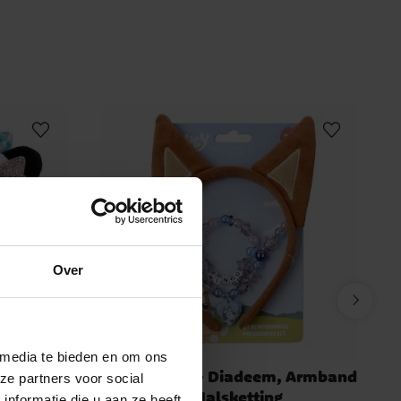
Over
 media te bieden en om ons
adeem,
Bluey Bingo - Diadeem, Armband
ze partners voor social
 3 stuks
& Halsketting
nformatie die u aan ze heeft