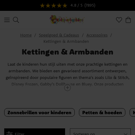
4.8 / 5
(7895)
Home
Speelgoed & Cadeaus
Accessoires
Kettingen & Armbanden
Kettingen & Armbanden
Laat de kinderen hun stijl uiten met onze prachtige kettingen en
armbanden. We bieden een gevarieerd assortiment ontwerpen,
geïnspireerd door populaire figuren en thema's zoals Lilo & Stitch,
Disney Frozen, Gabby's Dollhouse en Bluey. Onze producten
omvatten sieradensets, armbanden en kettingen, perfect voor
cadeaus en dagelijks gebruik. Vind het perfecte sieraad voor elke
gelegenheid en maak de sieradencollectie van de kinderen
compleet met onze unieke en leuke opties.
Zonnebrillen voor kinderen
Petten & hoeden
Filter
Sorteren op