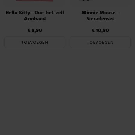
Hello Kitty - Doe-het-zelf
Minnie Mouse -
Armband
Sieradenset
€ 9,90
€ 10,90
Prijs
:
€ 9,90
Prijs
:
€ 10,90
TOEVOEGEN
TOEVOEGEN