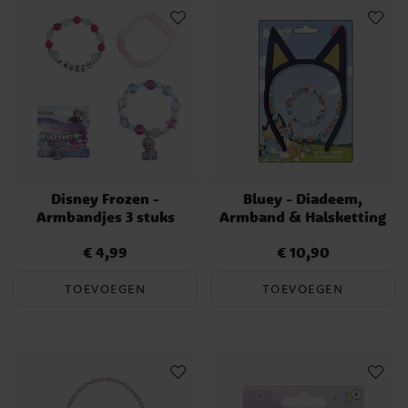
Disney Frozen -
Bluey - Diadeem,
Armbandjes 3 stuks
Armband & Halsketting
€ 4,99
€ 10,90
Prijs
:
€ 4,99
Prijs
:
€ 10,90
TOEVOEGEN
TOEVOEGEN