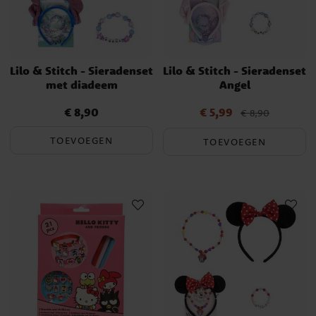
Lilo & Stitch - Sieradenset
Lilo & Stitch - Sieradenset
met diadeem
Angel
€ 8,90
€ 5,99
Prijs
:
€ 8,90
Actuele prijs
:
€ 5,99
Vorige
€ 8,90
prijs
:
€ 8,90
TOEVOEGEN
TOEVOEGEN