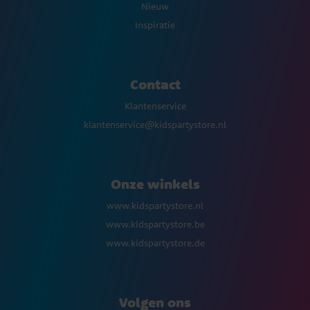
Nieuw
Inspiratie
Contact
Klantenservice
klantenservice@kidspartystore.nl
Onze winkels
www.kidspartystore.nl
www.kidspartystore.be
www.kidspartystore.de
Volgen ons