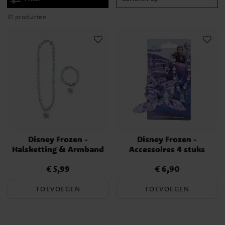
31 producten
Disney Frozen -
Disney Frozen -
Halsketting & Armband
Accessoires 4 stuks
€ 5,99
€ 6,90
Prijs
:
€ 5,99
Prijs
:
€ 6,90
TOEVOEGEN
TOEVOEGEN