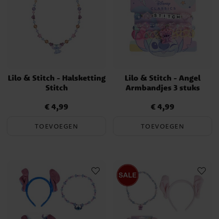
Lilo & Stitch - Halsketting
Lilo & Stitch - Angel
Stitch
Armbandjes 3 stuks
€ 4,99
€ 4,99
Prijs
:
€ 4,99
Prijs
:
€ 4,99
TOEVOEGEN
TOEVOEGEN