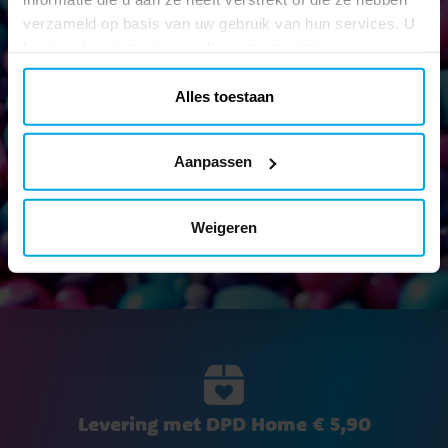
verzameld op basis van uw gebruik van hun services. U
Nieuwsbrief!
kunt uw toestemming op elk moment wijzigen.
Blijf op de hoogte van al onze nieuwe artikelen en krijg leuke
tips en aanbiedingen!
Alles toestaan
Aanpassen
Verstuur
Weigeren
Levering met DPD Home € 5,90