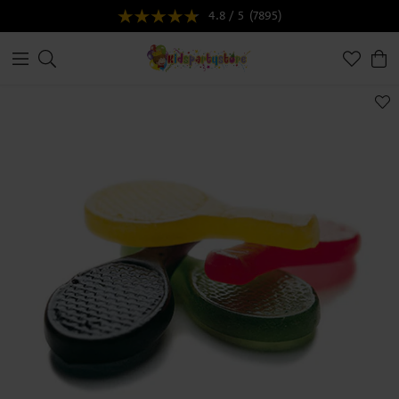
4.8 / 5
(7895)