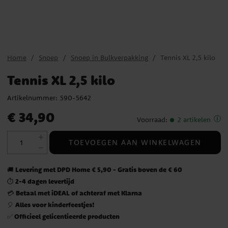
Home
Snoep
Snoep in Bulkverpakking
Tennis XL 2,5 kilo
Tennis XL 2,5 kilo
Artikelnummer:
590-5642
Prijs
:
€ 34,90
€ 34,90
Voorraad
:
2 artikelen
TOEVOEGEN AAN WINKELWAGEN
Levering met DPD Home € 5,90 - Gratis boven de € 60
🚚
2-4 dagen levertijd
⏱️
Betaal met iDEAL of achteraf met Klarna
💳
Alles voor kinderfeestjes!
🎈
Officieel gelicentieerde producten
✅