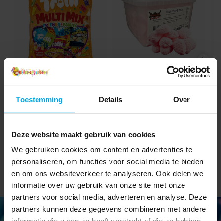
Trolli Multimix 430
Franssons
F
gram
Aardbeienschuimpjes
G
Grootverpakking 1,2 kg
Toestemming
Details
Over
€ 6,90
€ 11,90
Prijs
:
€ 6,90
Prijs
:
€ 11,90
TOEVOEGEN
BEKIJKEN
Deze website maakt gebruik van cookies
We gebruiken cookies om content en advertenties te
personaliseren, om functies voor social media te bieden
en om ons websiteverkeer te analyseren. Ook delen we
informatie over uw gebruik van onze site met onze
partners voor social media, adverteren en analyse. Deze
partners kunnen deze gegevens combineren met andere
informatie die u aan ze heeft verstrekt of die ze hebben