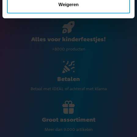
Weigeren
Gratis verzending bij aankopen boven de € 60
Alles voor kinderfeestjes!
+8000 producten
Betalen
Betaal met iDEAL of achteraf met Klarna
Groot assortiment
Meer dan 9.000 artikelen