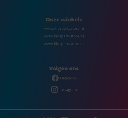
Onze winkels
www.kidspartystore.nl
www.kidspartystore.be
www.kidspartystore.de
Volgen ons
Facebook
Instagram