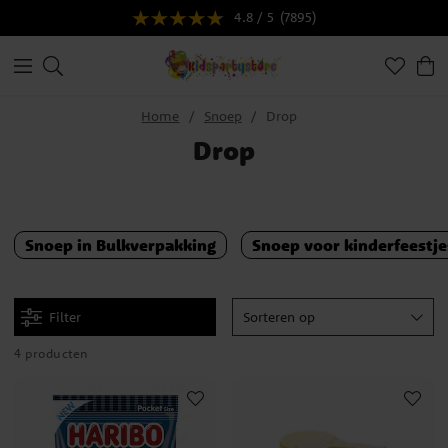
4.8 / 5
(7895)
Home
Snoep
Drop
Drop
Snoep in Bulkverpakking
Snoep voor kinderfeestje
Filter
Sorteren op
4 producten