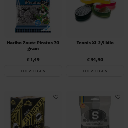
Haribo Zoute Piratos 70
Tennis XL 2,5 kilo
gram
€ 1,49
€ 34,90
Prijs
:
€ 1,49
Prijs
:
€ 34,90
TOEVOEGEN
TOEVOEGEN