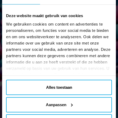
Deze website maakt gebruik van cookies
Nieuwsbrief!
We gebruiken cookies om content en advertenties te
Blijf op de hoogte van al onze nieuwe artikelen en krijg leuke
personaliseren, om functies voor social media te bieden
tips en aanbiedingen!
en om ons websiteverkeer te analyseren. Ook delen we
informatie over uw gebruik van onze site met onze
partners voor social media, adverteren en analyse. Deze
partners kunnen deze gegevens combineren met andere
Verstuur
informatie die u aan ze heeft verstrekt of die ze hebben
verzameld op basis van uw gebruik van hun services. U
kunt uw toestemming op elk moment wijzigen.
Alles toestaan
Aanpassen
Levering met DPD Home € 5,90