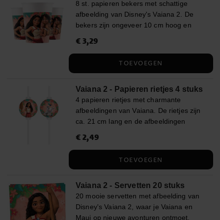
8 st. papieren bekers met schattige
papieren bekers, 200 ml ✔️ 20 Vaiana
afbeelding van Disney's Vaiana 2. De
servetten, 33 x 33 cm ✔️ 1 donkergroen
bekers zijn ongeveer 10 cm hoog en
plastic tafelkleed, 137 x 274 cm ✔️ 10
hebben een inhoud van ongeveer 200
turquoise ballonnen ✔️ 10 perzikkleurige
Prijs
€ 3,29
:
€ 3,29
ml.
ballonnen In het pakket voor 16 gasten:
✔️ 16 Vaiana borden, 23 cm ✔️ 16 Vaiana
TOEVOEGEN
papieren bekers, 200 ml ✔️ 20 Vaiana
servetten, 33 x 33 cm ✔️ 1 donkergroen
Vaiana 2 - Papieren rietjes 4 stuks
plastic tafelkleed, 137 x 274 cm ✔️ 10
4 papieren rietjes met charmante
turquoise ballonnen ✔️ 10 perzikkleurige
afbeeldingen van Vaiana. De rietjes zijn
ballonnen
ca. 21 cm lang en de afbeeldingen
hebben een diameter van ca. 6,5 cm.
Prijs
€ 2,49
:
€ 2,49
TOEVOEGEN
Vaiana 2 - Servetten 20 stuks
20 mooie servetten met afbeelding van
Disney's Vaiana 2, waar je Vaiana en
Maui op nieuwe avonturen ontmoet.