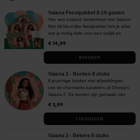
Vaiana Feestpakket 8-16 gasten
Vier een tropisch kinderfeest met Vaiana!
Met dit kleurrijke feestpakket heb je alles
wat je nodig hebt voor een vrolijk en
zomers verjaardagsfeest. De borden,
Prijs
€ 14,99
:
€ 14,99
papieren bekers en servetten tonen
Vaiana in levendige kleuren, terwijl de
BEKIJKEN
turquoise en perzikkleurige ballonnen
samen met het donkergroene plastic
Vaiana 2 - Borden 8 stuks
tafelkleed zorgen voor een warme en
8 prachtige borden met afbeeldingen
feestelijke sfeer. Met een kant-en-klaar
van de charmante karakters uit Disney's
feestpakket organiseer je eenvoudig en
Vaiana 2. De borden zijn gemaakt van
snel een onvergetelijk verjaardagsfeest
milieuvriendelijk FSC-gecertificeerd
vol blije kinderen en zomerse
Prijs
€ 3,99
:
€ 3,99
karton en hebben een diameter van
gezelligheid. Maak het feest compleet
ongeveer 23 cm.
met uitdeelzakjes, feestboxen, snoep,
TOEVOEGEN
kleine speeltjes en andere Vaiana-
decoraties. In het pakket voor 8 gasten:
Vaiana 2 - Bekers 8 stuks
✔️ 8 Vaiana borden, 23 cm ✔️ 8 Vaiana