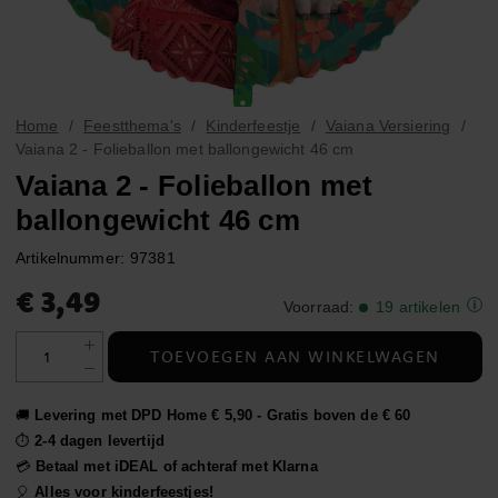
Home
Feestthema's
Kinderfeestje
Vaiana Versiering
Vaiana 2 - Folieballon met ballongewicht 46 cm
Vaiana 2 - Folieballon met
ballongewicht 46 cm
Artikelnummer:
97381
Prijs
:
€ 3,49
€ 3,49
Voorraad
:
19 artikelen
TOEVOEGEN AAN WINKELWAGEN
🚚
Levering met DPD Home € 5,90 - Gratis boven de € 60
⏱️
2-4 dagen levertijd
💳
Betaal met iDEAL of achteraf met Klarna
🎈
Alles voor kinderfeestjes!