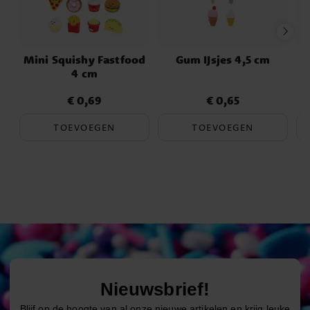
Mini Squishy Fastfood
Gum IJsjes 4,5 cm
4 cm
€ 0,69
€ 0,65
Prijs
:
€ 0,69
Prijs
:
€ 0,65
TOEVOEGEN
TOEVOEGEN
Nieuwsbrief!
Blijf op de hoogte van al onze nieuwe artikelen en krijg leuke