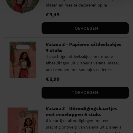
Bouwers krijgen een intuïtieve
blazen en mee te decoreren op je
bouwervaring met de LEGO Builder app,
kinderfeestje. De Ballon heeft een
Prijs
€ 3,49
:
€ 3,49
waar ze kunnen inzoomen en modellen in
diameter van 46 cm wanneer hij is
3D kunnen draaien, sets kunnen opslaan
opgeblazen en wordt opgeblazen met
en hun voortgang kunnen bijhouden.
TOEVOEGEN
lucht of helium. Het pakket bevat ook een
ballongewicht, een rietje en een touwtje
Vaiana 2 - Papieren uitdeelzakjes
van ongeveer 1,5 meter lang.
4 stuks
4 prachtige uitdeelzakjes met mooie
afbeeldingen uit Disney’s Vaiana. Ideaal
om te vullen met snoepjes en leuke
verrassingen en uit te delen op het
Prijs
€ 2,99
:
€ 2,99
verjaardagsfeestje! De uitdeelzakjes zijn
gemaakt van FSC-gecertificeerd papier en
TOEVOEGEN
zijn ongeveer 22 x 13 cm groot.
Vaiana 2 - Uitnodigingskaartjes
met enveloppen 6 stuks
6 kleurrijke uitnodigingen met een
prachtig ontwerp van Vaiana uit Disney’s