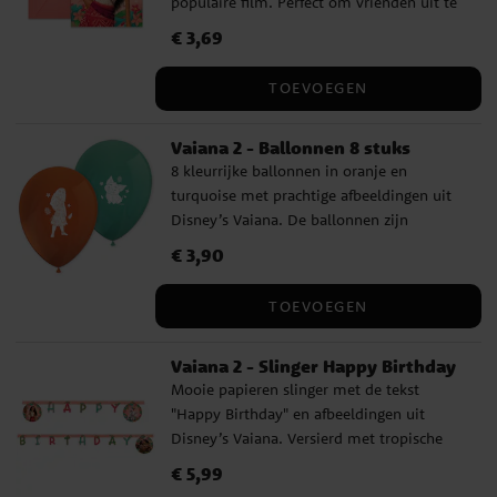
populaire film. Perfect om vrienden uit te
nodigen voor een spannend en
Prijs
€ 3,69
:
€ 3,69
avontuurlijk verjaardagsfeest! De
uitnodigingen zijn 14 x 8 cm groot en
TOEVOEGEN
worden geleverd met 6 bijpassende
enveloppen.
Vaiana 2 - Ballonnen 8 stuks
8 kleurrijke ballonnen in oranje en
turquoise met prachtige afbeeldingen uit
Disney’s Vaiana. De ballonnen zijn
versierd met Vaiana en haar trouwe vriend
Prijs
€ 3,90
:
€ 3,90
Pua en zorgen voor een vrolijke en
avontuurlijke sfeer op het verjaardagsfeest.
TOEVOEGEN
De ballonnen hebben een diameter van
ongeveer 30 cm wanneer ze zijn
Vaiana 2 - Slinger Happy Birthday
opgeblazen en kunnen worden gevuld met
Mooie papieren slinger met de tekst
lucht of helium. Als je ze met lucht
"Happy Birthday" en afbeeldingen uit
opblaast, raden we aan een ballonpomp te
Disney’s Vaiana. Versierd met tropische
gebruiken.
details en karakters zoals Vaiana, Pua en
Prijs
€ 5,99
:
€ 5,99
Maui, perfect om een avontuurlijke en