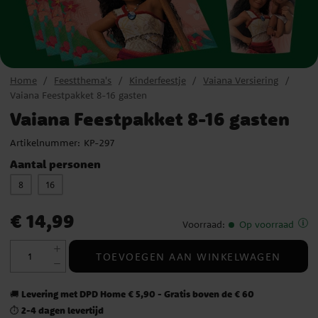
Home
Feestthema's
Kinderfeestje
Vaiana Versiering
Vaiana Feestpakket 8-16 gasten
Vaiana Feestpakket 8-16 gasten
Artikelnummer:
KP-297
Aantal personen
8
16
Prijs
:
€ 14,99
€ 14,99
Voorraad
:
Op voorraad
TOEVOEGEN AAN WINKELWAGEN
Levering met DPD Home € 5,90 - Gratis boven de € 60
🚚
2-4 dagen levertijd
⏱️