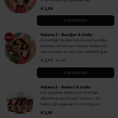
maltodextrine, kleurstoffen: E102, E122,
milieuvriendelijk FSC-gecertificeerd karton
E133, E151. Kleurstoffen E102 en E122
Prijs
€ 3,99
:
€ 3,99
en hebben een diameter van ongeveer 23
kunnen de activiteit of oplettendheid van
cm.
kinderen nadelig beïnvloeden.
TOEVOEGEN
Vaiana 2 - Bordjes 8 stuks
8 prachtige bordjes met de avontuurlijke
karakters uit Disney’s Vaiana. Perfect om
een tropische en kleurrijke tafelsetting te
creëren voor een verjaardagsfeest! De
Actuele prijs
€ 2,99
:
€ 2,99
Vorige prijs
:
€ 3,49
€ 3,49
bordjes zijn gemaakt van milieuvriendelijk
FSC-gecertificeerd papier en hebben een
TOEVOEGEN
diameter van ongeveer 20 cm.
Vaiana 2 - Bekers 8 stuks
8 st. papieren bekers met schattige
afbeelding van Disney's Vaiana 2. De
bekers zijn ongeveer 10 cm hoog en
hebben een inhoud van ongeveer 200 ml.
Prijs
€ 3,29
:
€ 3,29