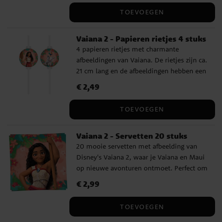
TOEVOEGEN
Vaiana 2 - Papieren rietjes 4 stuks
4 papieren rietjes met charmante
afbeeldingen van Vaiana. De rietjes zijn ca.
21 cm lang en de afbeeldingen hebben een
diameter van ca. 6,5 cm.
Prijs
€ 2,49
:
€ 2,49
TOEVOEGEN
Vaiana 2 - Servetten 20 stuks
20 mooie servetten met afbeelding van
Disney's Vaiana 2, waar je Vaiana en Maui
op nieuwe avonturen ontmoet. Perfect om
een tropische en avontuurlijke sfeer te
Prijs
€ 2,99
:
€ 2,99
creëren op het kinderfeestje. De servetten
hebben 2 lagen en zijn ongeveer 33 x 33
TOEVOEGEN
cm groot uitgevouwen.