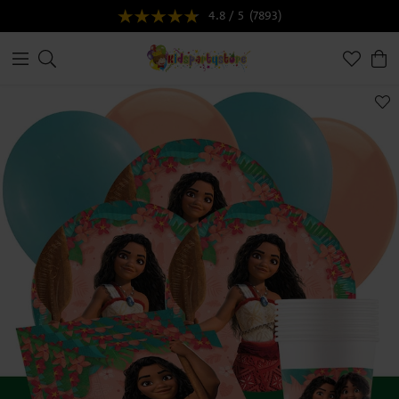
4.8 / 5
(7893)