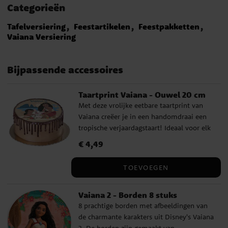
Categorieën
Tafelversiering
Feestartikelen
Feestpakketten
Vaiana Versiering
Bijpassende accessoires
Taartprint Vaiana - Ouwel 20 cm
Met deze vrolijke eetbare taartprint van
Vaiana creëer je in een handomdraai een
tropische verjaardagstaart! Ideaal voor elk
feestje met Disney-thema – een
Prijs
€ 4,49
:
€ 4,49
gegarandeerd succes voor kleine
avonturiers. ✔ 20 cm diameter – past op
TOEVOEGEN
vrijwel iedere taart ✔ Gluten- en
lactosevrij – zonder toegevoegde suiker ✔
Vaiana 2 - Borden 8 stuks
Eenvoudig te gebruiken – direct op de
8 prachtige borden met afbeeldingen van
taart plaatsen Ingrediënten:
de charmante karakters uit Disney's Vaiana
Aardappelzetmeel, water, olijfolie,
2. De borden zijn gemaakt van