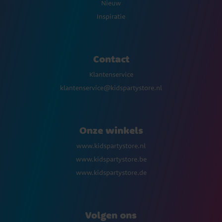
Nieuw
Inspiratie
Contact
Klantenservice
klantenservice@kidspartystore.nl
Onze winkels
www.kidspartystore.nl
www.kidspartystore.be
www.kidspartystore.de
Volgen ons