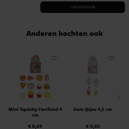
feestelijke sfeer te creëren! De slinger is 2
TOEVOEGEN
meter lang.
Anderen kochten ook
Mini Squishy Fastfood 4
Gum IJsjes 4,5 cm
cm
€ 0,69
€ 0,65
Prijs
:
€ 0,69
Prijs
:
€ 0,65