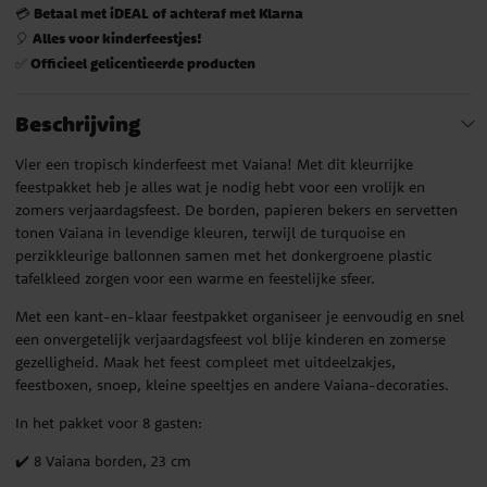
Betaal met iDEAL of achteraf met Klarna
💳
Alles voor kinderfeestjes!
🎈
Officieel gelicentieerde producten
✅
Beschrijving
Vier een tropisch kinderfeest met Vaiana! Met dit kleurrijke
feestpakket heb je alles wat je nodig hebt voor een vrolijk en
zomers verjaardagsfeest. De borden, papieren bekers en servetten
tonen Vaiana in levendige kleuren, terwijl de turquoise en
perzikkleurige ballonnen samen met het donkergroene plastic
tafelkleed zorgen voor een warme en feestelijke sfeer.
Met een kant-en-klaar feestpakket organiseer je eenvoudig en snel
een onvergetelijk verjaardagsfeest vol blije kinderen en zomerse
gezelligheid. Maak het feest compleet met uitdeelzakjes,
feestboxen, snoep, kleine speeltjes en andere Vaiana-decoraties.
In het pakket voor 8 gasten:
✔️ 8 Vaiana borden, 23 cm