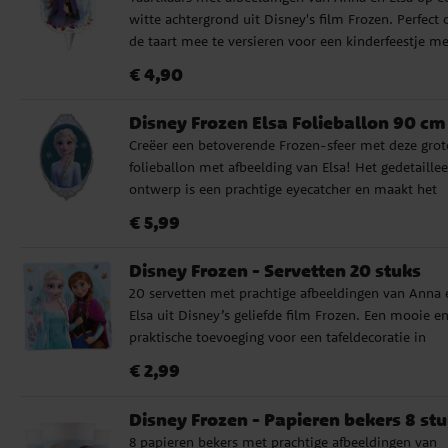
witte achtergrond uit Disney's film Frozen. Perfect
de taart mee te versieren voor een kinderfeestje me
een Frozen-thema. De taartkaars is ongeveer 7,5 c
Prijs
:
€ 4,90
€ 4,90
groot.
Disney Frozen Elsa Folieballon 90 cm
Creëer een betoverende Frozen-sfeer met deze grot
folieballon met afbeelding van Elsa! Het gedetaille
ontwerp is een prachtige eyecatcher en maakt het
feestje extra speciaal. De ballon meet ca. 90 × 68 
Prijs
:
€ 5,99
€ 5,99
onopgeblazen en kan worden gevuld met lucht of
helium. De verpakking bevat een rietje voor eenvo
Disney Frozen - Servetten 20 stuks
opblazen en een wit ballonsnoer van ca. 1,5 meter. 
20 servetten met prachtige afbeeldingen van Anna 
Kan worden gevuld met lucht of helium ✔️ Inclusief
Elsa uit Disney’s geliefde film Frozen. Een mooie e
rietje en wit ballonsnoer (ca. 1,5 m)
praktische toevoeging voor een tafeldecoratie in
Frozen-thema. De servetten zijn gemaakt van
Prijs
:
€ 2,99
€ 2,99
milieuvriendelijk FSC-gecertificeerd papier, bestaan
twee lagen en zijn ca. 33 x 33 cm wanneer volledig
Disney Frozen - Papieren bekers 8 st
uitgevouwen.
8 papieren bekers met prachtige afbeeldingen van