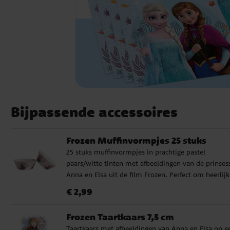
Bijpassende accessoires
Frozen Muffinvormpjes 25 stuks
25 stuks muffinvormpjes in prachtige pastel
paars/witte tinten met afbeeldingen van de prinses
Anna en Elsa uit de film Frozen. Perfect om heerlijk
muffins te bakken voor je Frozen-kinderfeestje. De
Prijs
:
€ 2,99
€ 2,99
muffinvormpjes hebben een diameter van ongeveer
cm aan de onderkant.
Frozen Taartkaars 7,5 cm
Taartkaars met afbeeldingen van Anna en Elsa op e