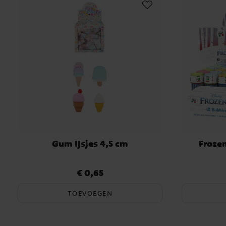
Gum IJsjes 4,5 cm
Froze
€ 0,65
Prijs
:
€ 0,65
TOEVOEGEN