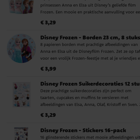
prinsessen Anna en Elsa uit Disney’s geliefde film
Frozen. Een mooie en praktische aanvulling voor e
tafel in Frozen-thema. De bekers zijn gemaakt van
Prijs
:
€ 3,29
€ 3,29
milieuvriendelijk FSC-gecertificeerd papier, zijn ca. 
cm hoog en hebben een inhoud van ongeveer 200 
Disney Frozen - Borden 23 cm, 8 stuk
8 papieren borden met prachtige afbeeldingen van
Anna en Elsa uit de Disneyfilm Frozen. Zet ze op taf
voor een vrolijk Frozen-feestje met al je vriendjes 
vriendinnetjes. De borden zijn gemaakt van
Prijs
:
€ 3,99
€ 3,99
milieuvriendelijk FSC-gecertificeerd papier en heb
een diameter van 23 cm.
Disney Frozen Suikerdecoraties 12 st
Deze prachtige suikerdecoraties zijn perfect om
taarten, cupcakes en muffins te versieren met
afbeeldingen van Elsa, Anna, Olaf, Kristoff en Sven. 
zijn eenvoudig te gebruiken, hebben mooie details
Prijs
:
€ 3,29
€ 3,29
passen prachtig in de decoratie van gebak. Ideaal v
kinderfeestjes en themafeesten en geven de viering
Disney Frozen - Stickers 16-pack
extra magisch tintje. Ingrediënten: Maïszetmeel,
16 glinsterende stickers met mooie afbeeldingen ui
zoetstoffen (E965, E955), stabilisatoren (E460i, E414