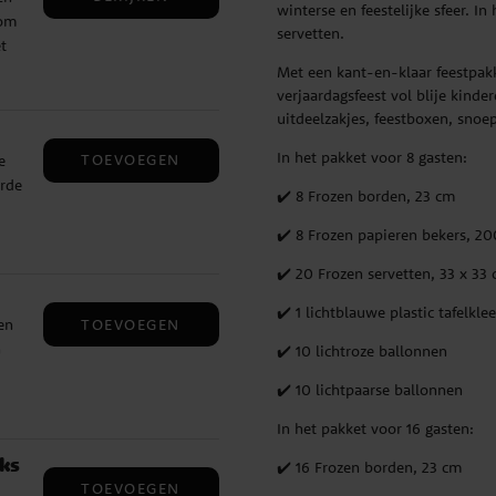
winterse en feestelijke sfeer. I
 om
servetten.
t
m
Met een kant-en-klaar feestpakk
verjaardagsfeest vol blije kind
uitdeelzakjes, feestboxen, snoep
In het pakket voor 8 gasten:
TOEVOEGEN
e
erde
✔️ 8 Frozen borden, 23 cm
cm
✔️ 8 Frozen papieren bekers, 2
✔️ 20 Frozen servetten, 33 x 33
udig
✔️
✔️ 1 lichtblauwe plastic tafelkle
TOEVOEGEN
en
n
✔️ 10 lichtroze ballonnen
✔️ 10 lichtpaarse ballonnen
 uit
In het pakket voor 16 gasten:
uks
✔️ 16 Frozen borden, 23 cm
TOEVOEGEN