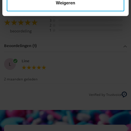
Weigeren
5.0
5
☆
4
☆
3
☆
2
☆
1
☆
beoordeling
Beoordelingen (1)
Line
L
2 maanden geleden
Verified by Trustvoice