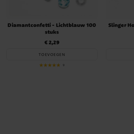
Diamantconfetti - Lichtblauw 100
Slinger 
stuks
€ 2,29
Prijs
:
€ 2,29
TOEVOEGEN
9