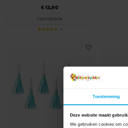
€ 12,90
Prijs
:
€ 12,90
Actuele pri
TOEVOEGEN
2
Toestemming
Deze website maakt gebruik
We gebruiken cookies om cont