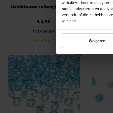
websiteverkeer te analyseren
Lichtblauwe roltongen 6 stuks
Serpentin
media, adverteren en analys
verstrekt of die ze hebben 
€ 2,49
Prijs
:
€ 2,49
wijzigen.
TOEVOEGEN
Weigeren
3