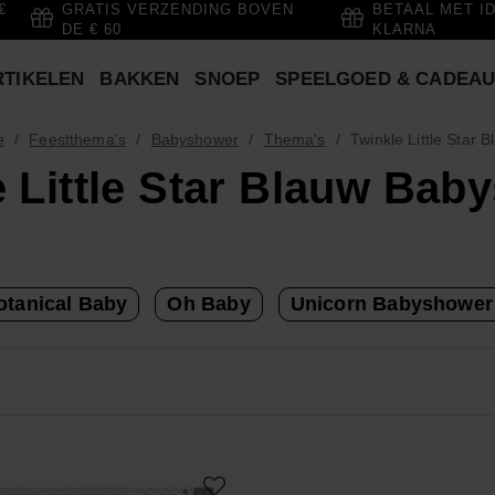
€
GRATIS VERZENDING BOVEN
BETAAL MET I
DE € 60
KLARNA
RTIKELEN
BAKKEN
SNOEP
SPEELGOED & CADEA
e
Feestthema's
Babyshower
Thema's
Twinkle Little Star 
e Little Star Blauw Bab
otanical Baby
Oh Baby
Unicorn Babyshower