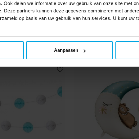
. Ook delen we informatie over uw gebruik van onze site met on
e Slingers - Lichtblauw
Papieren rietjes - Li
e. Deze partners kunnen deze gegevens combineren met andere i
gestippelde 10 s
verzameld op basis van uw gebruik van hun services. U kunt uw
€ 1,49
€ 1,49
Prijs
:
€ 1,49
Prijs
:
€ 1,49
TOEVOEGEN
TOEVOEGEN
Aanpassen
4