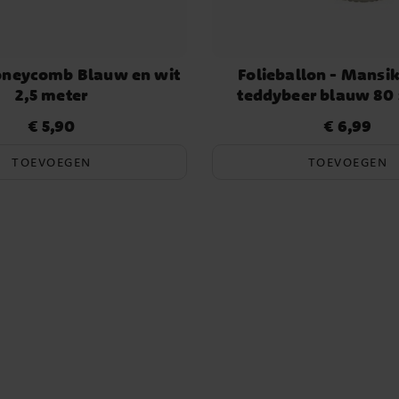
Honeycomb Blauw en wit
Folieballon - Mansi
2,5 meter
teddybeer blauw 80 
€ 5,90
€ 6,99
Prijs
:
€ 5,90
Prijs
:
€ 6,99
TOEVOEGEN
TOEVOEGEN