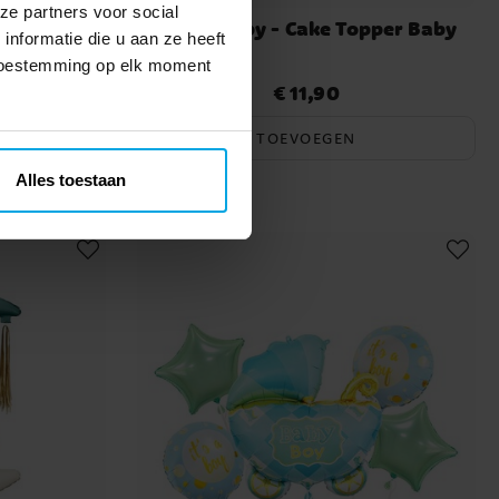
ze partners voor social
chtblauw
Floral Baby - Cake Topper Baby
nformatie die u aan ze heeft
tuks
 toestemming op elk moment
€ 11,90
Prijs
:
€ 11,90
TOEVOEGEN
Alles toestaan