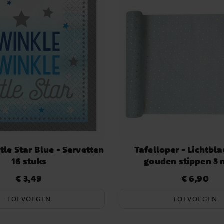
tle Star Blue - Servetten
Tafelloper - Lichtb
16 stuks
gouden stippen 3 
€ 3,49
€ 6,90
Prijs
:
€ 3,49
Prijs
:
€ 6,90
TOEVOEGEN
TOEVOEGEN