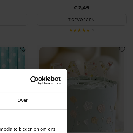
€ 2,49
Prijs
:
€ 2,49
TOEVOEGEN
2
Over
 media te bieden en om ons