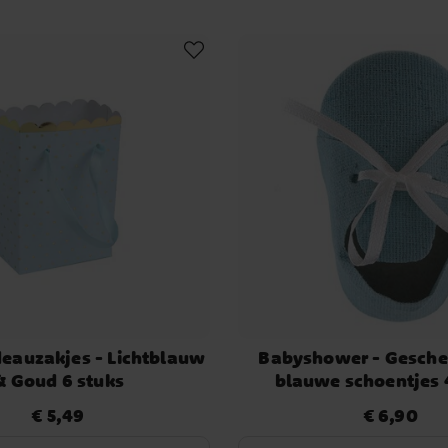
deauzakjes - Lichtblauw
Babyshower - Gesch
& Goud 6 stuks
blauwe schoentjes 
€ 5,49
€ 6,90
Prijs
:
€ 5,49
Prijs
:
€ 6,90