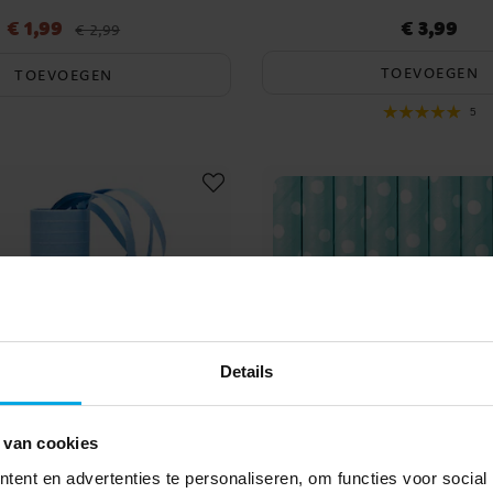
€ 1,99
€ 3,99
js
:
€ 1,99
Vorige prijs
:
€ 2,99
Prijs
:
€ 3,99
€ 2,99
TOEVOEGEN
TOEVOEGEN
5
Details
 van cookies
ent en advertenties te personaliseren, om functies voor social