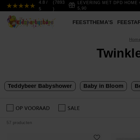
4.8 /
(7893
LEVERING MET DPD HOME 
5
)
5,90
FEESTTHEMA'S
FEESTA
Hom
Twinkl
Teddybeer Babyshower
Baby in Bloom
B
OP VOORAAD
SALE
57 producten