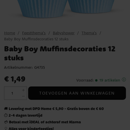
Home
Feestthema's
Babyshower
Thema's
Baby Boy Muffinsdecoraties 12 stuks
Baby Boy Muffinsdecoraties 12
stuks
Artikelnummer:
G4735
Prijs
:
€ 1,49
€ 1,49
Voorraad
:
19 artikelen
TOEVOEGEN AAN WINKELWAGEN
Levering met DPD Home € 5,90 - Gratis boven de € 60
🚚
2-4 dagen levertijd
⏱️
Betaal met iDEAL of achteraf met Klarna
💳
Alles voor kinderfeestjes!
🎈