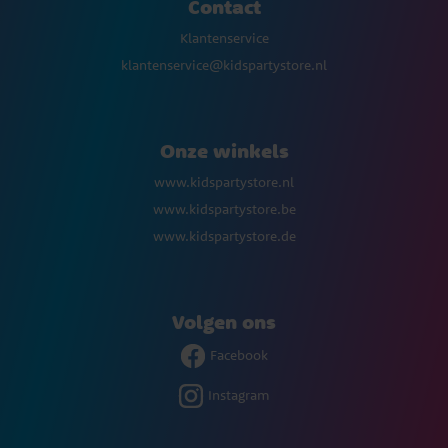
Contact
Klantenservice
klantenservice@kidspartystore.nl
Onze winkels
www.kidspartystore.nl
www.kidspartystore.be
www.kidspartystore.de
Volgen ons
Facebook
Instagram