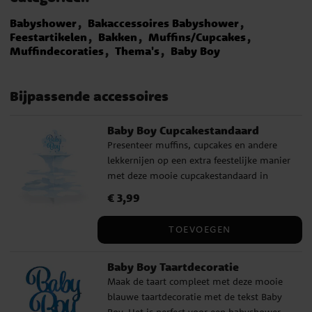
Babyshower
Bakaccessoires Babyshower
Feestartikelen
Bakken
Muffins/Cupcakes
Muffindecoraties
Thema's
Baby Boy
Bijpassende accessoires
Baby Boy Cupcakestandaard
Presenteer muffins, cupcakes en andere
lekkernijen op een extra feestelijke manier
met deze mooie cupcakestandaard in
lichtblauw met wolkenafbeeldingen en de
Prijs
€ 3,99
:
€ 3,99
tekst 'Baby Boy'. Hij is perfect voor een
babyshower, doopfeest, welkomstfeest of
TOEVOEGEN
andere vieringen waar je een zoete en
sfeervolle desserttafel wilt creëren. De
Baby Boy Taartdecoratie
cupcakestandaard is een decoratief detail
Maak de taart compleet met deze mooie
en maakt het tegelijkertijd gemakkelijk
blauwe taartdecoratie met de tekst Baby
om de gebakjes op een mooie manier te