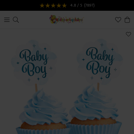
4.8 / 5
(7897)