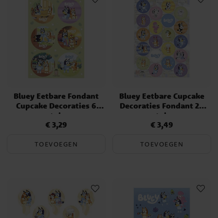
Bluey Eetbare Fondant
Bluey Eetbare Cupcake
Cupcake Decoraties 6
Decoraties Fondant 20
stuks
stuks
€ 3,29
€ 3,49
Prijs
:
€ 3,29
Prijs
:
€ 3,49
TOEVOEGEN
TOEVOEGEN