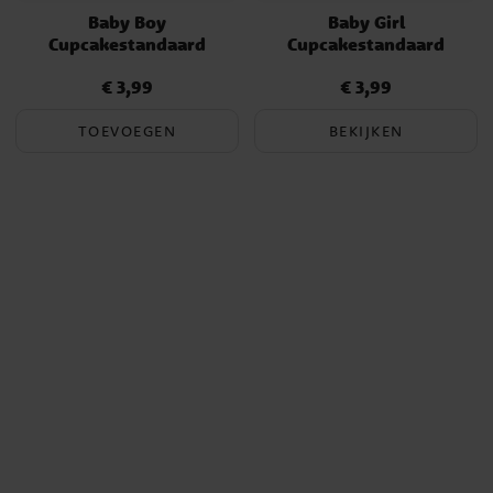
Baby Boy
Baby Girl
Cupcakestandaard
Cupcakestandaard
€ 3,99
€ 3,99
Prijs
:
€ 3,99
Prijs
:
€ 3,99
TOEVOEGEN
BEKIJKEN