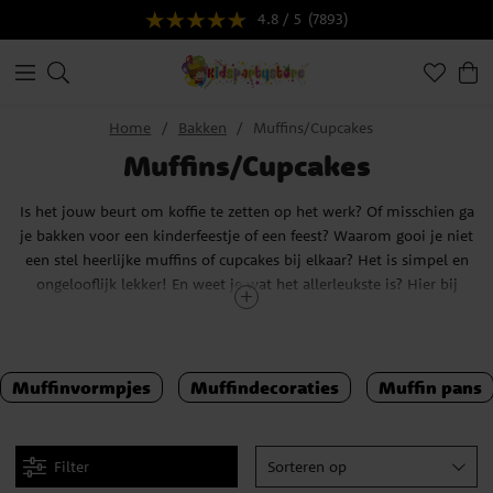
4.8 / 5
(7893)
Home
Bakken
Muffins/Cupcakes
Muffins/Cupcakes
Is het jouw beurt om koffie te zetten op het werk? Of misschien ga
je bakken voor een kinderfeestje of een feest? Waarom gooi je niet
een stel heerlijke muffins of cupcakes bij elkaar? Het is simpel en
ongelooflijk lekker! En weet je wat het allerleukste is? Hier bij
Kidspartystore vind je alles wat je maar kunt bedenken om
heerlijke muffins en cupcakes te bakken! Hier vind je alles van
praktische muffin pans en stijlvolle muffinvormpjes tot kant-en-
klare bakmixen en muffin decoraties.
Muffinvormpjes
Muffindecoraties
Muffin pans
Het verschil tussen muffins en cupcakes
Filter
Sorteren op
Heb je je ooit afgevraagd wat het verschil is tussen muffins en