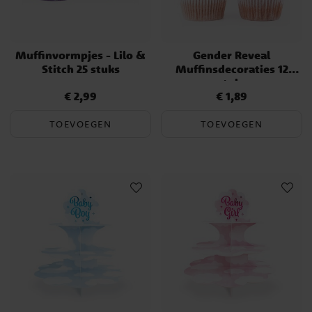
Muffinvormpjes - Lilo &
Gender Reveal
Stitch 25 stuks
Muffinsdecoraties 12
stuks
€ 2,99
€ 1,89
Prijs
:
€ 2,99
Prijs
:
€ 1,89
TOEVOEGEN
TOEVOEGEN