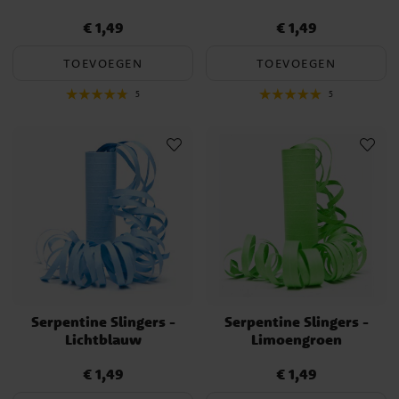
€ 1,49
€ 1,49
Prijs
:
€ 1,49
Prijs
:
€ 1,49
TOEVOEGEN
TOEVOEGEN
5
5
Serpentine Slingers -
Serpentine Slingers -
Lichtblauw
Limoengroen
€ 1,49
€ 1,49
Prijs
:
€ 1,49
Prijs
:
€ 1,49