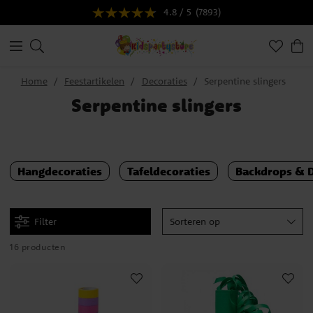
4.8 / 5
(7893)
Home
Feestartikelen
Decoraties
Serpentine slingers
Serpentine slingers
Hangdecoraties
Tafeldecoraties
Backdrops & 
Filter
Sorteren op
16 producten