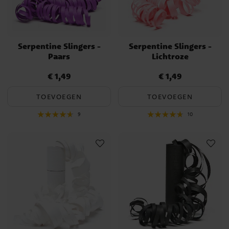
Serpentine Slingers -
Serpentine Slingers -
Paars
Lichtroze
€ 1,49
€ 1,49
Prijs
:
€ 1,49
Prijs
:
€ 1,49
TOEVOEGEN
TOEVOEGEN
9
10