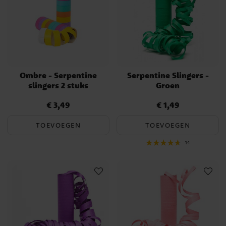
Ombre - Serpentine
Serpentine Slingers -
slingers 2 stuks
Groen
€ 3,49
€ 1,49
Prijs
:
€ 3,49
Prijs
:
€ 1,49
TOEVOEGEN
TOEVOEGEN
14