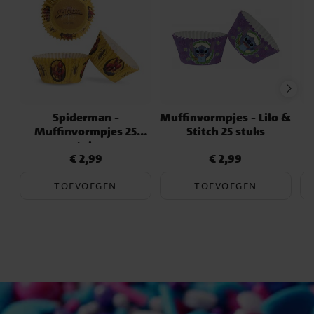
Spiderman -
Muffinvormpjes - Lilo &
M
Muffinvormpjes 25
Stitch 25 stuks
stuks
€ 2,99
€ 2,99
Prijs
:
€ 2,99
Prijs
:
€ 2,99
TOEVOEGEN
TOEVOEGEN