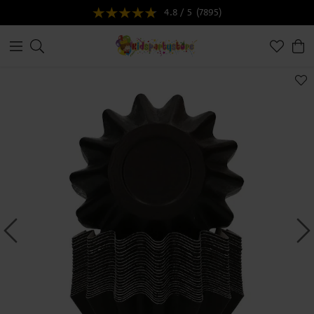
4.8 / 5
(7895)