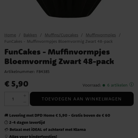
Home
Bakken
Muffins/Cupcakes
Muffinvormpjes
FunCakes - Muffinvormpjes Bloemvormig Zwart 48-pack
FunCakes - Muffinvormpjes
Bloemvormig Zwart 48-pack
Artikelnummer:
F84385
Prijs
:
€ 5,90
€ 5,90
Voorraad
:
6 artikelen
TOEVOEGEN AAN WINKELWAGEN
Levering met DPD Home € 5,90 - Gratis boven de € 60
🚚
2-4 dagen levertijd
⏱️
Betaal met iDEAL of achteraf met Klarna
💳
Alles voor kinderfeestjes!
🎈