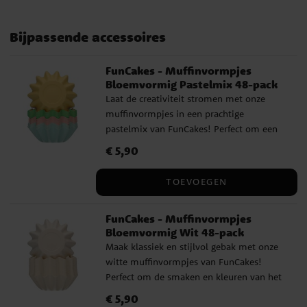
Bijpassende accessoires
FunCakes - Muffinvormpjes
Bloemvormig Pastelmix 48-pack
Laat de creativiteit stromen met onze
muffinvormpjes in een prachtige
pastelmix van FunCakes! Perfect om een
kleurrijke uitstraling aan je gebak te geven.
Prijs
€ 5,90
:
€ 5,90
Nu kun je gemakkelijk perfecte muffins en
cupcakes bakken zonder een muffinpan
TOEVOEGEN
nodig te hebben. De vormpjes zijn stevig
dankzij het duurzame en dikke
FunCakes - Muffinvormpjes
kartonmateriaal en zijn bovendien
Bloemvormig Wit 48-pack
vetbestendig, wat het gemakkelijk maakt
Maak klassiek en stijlvol gebak met onze
om je gebak er zonder knoeien uit te
witte muffinvormpjes van FunCakes!
halen. Perfect voor muffins, cupcakes,
Perfect om de smaken en kleuren van het
brownies en andere lekkernijen! Elke
gebak voor zich te laten spreken. Nu kun
verpakking bevat 48 vormpjes.
Prijs
€ 5,90
:
€ 5,90