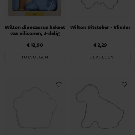
Wilton dinosaurus bakset
Wilton Uitsteker - Vlinder
van siliconen, 3-delig
€ 12,90
€ 2,29
Prijs
:
€ 12,90
Prijs
:
€ 2,29
TOEVOEGEN
TOEVOEGEN