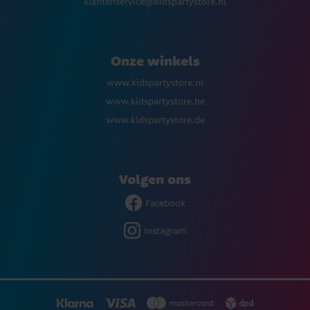
klantenservice@kidspartystore.nl
Onze winkels
www.kidspartystore.nl
www.kidspartystore.be
www.kidspartystore.de
Volgen ons
Facebook
Instagram