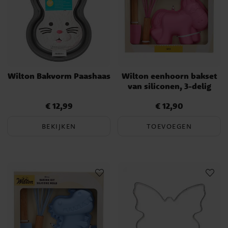
Wilton Bakvorm Paashaas
Wilton eenhoorn bakset
van siliconen, 3-delig
€ 12,99
€ 12,90
Prijs
:
€ 12,99
Prijs
:
€ 12,90
BEKIJKEN
TOEVOEGEN