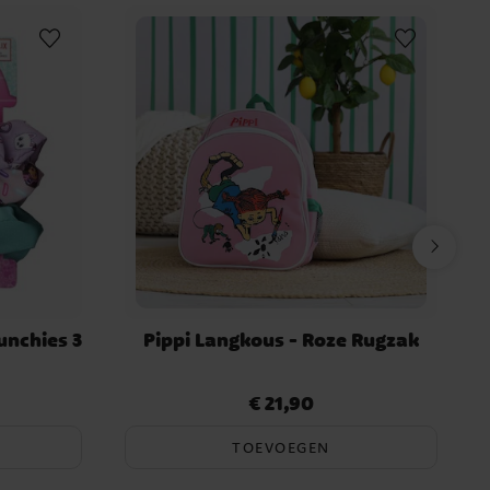
unchies 3
Pippi Langkous - Roze Rugzak
€ 21,90
Prijs
:
€ 21,90
TOEVOEGEN