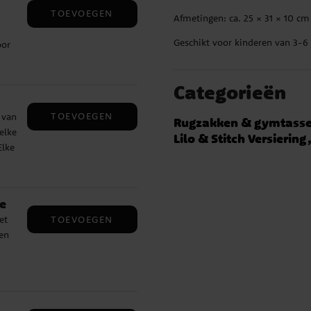
TOEVOEGEN
nk.
Afmetingen: ca. 25 × 31 × 10 cm
Geschikt voor kinderen van 3-6 
oor
Categorieën
TOEVOEGEN
 van
Rugzakken & gymtass
elke
Lilo & Stitch Versiering
Elke
ie
e
TOEVOEGEN
et
een