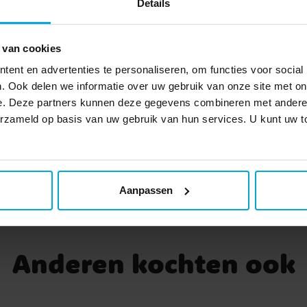
Details
TOEVOEGEN
cte
ng
r je
 van cookies
m en
ent en advertenties te personaliseren, om functies voor social
eeft
et
. Ook delen we informatie over uw gebruik van onze site met on
deze
e. Deze partners kunnen deze gegevens combineren met andere i
ns
verzameld op basis van uw gebruik van hun services. U kunt uw
TOEVOEGEN
p
.
Aanpassen
 ca.
hikt
el
Anderen kochten ook