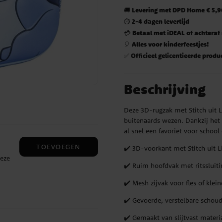
Levering met DPD Home € 5,90
🚚
2-4 dagen levertijd
⏱️
Betaal met iDEAL of achteraf
💳
Alles voor kinderfeestjes!
🎈
Officieel gelicentieerde produ
✅
Beschrijving
Deze 3D-rugzak met Stitch uit L
buitenaards wezen. Dankzij het
al snel een favoriet voor school 
TOEVOEGEN
✔️ 3D-voorkant met Stitch uit L
Deze
✔️ Ruim hoofdvak met ritssluiti
✔️ Mesh zijvak voor fles of klei
✔️ Gevoerde, verstelbare schou
in
✔️ Gemaakt van slijtvast materi