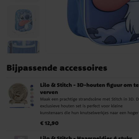
Bijpassende accessoires
Lilo & Stitch - 3D-houten figuur om te
verven
Maak een prachtige strandscène met Stitch in 3D. 
exclusieve houten set is perfect voor kleine
kunstenaars die hun knutselwerkjes naar een hoger
niveau willen tillen. Verf elke laag met de
Prijs
:
€ 12,90
€ 12,90
meegeleverde kleuren en zet de onderdelen daarna 
elkaar tot een tropisch tafereel met Stitch in het
Lilo & Stitch - Haarspeldjes 4 stuks