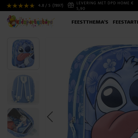
LEVERING MET DPD HOME €
4.8 / 5
(7897)
5,90
FEESTTHEMA'S
FEESTART