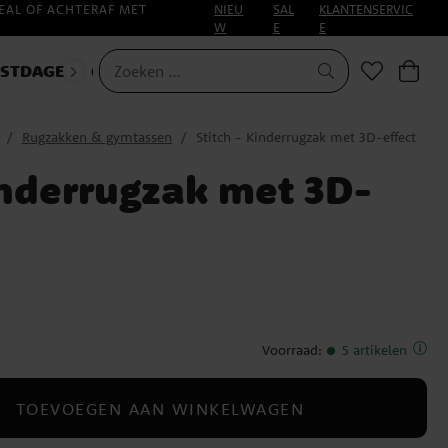
EAL OF ACHTERAF MET
NIEU
SAL
KLANTENSERVIC
W
E
E
ESTDAGEN
CARNAVAL
HALLOWEEN
Rugzakken & gymtassen
Stitch - Kinderrugzak met 3D-effect
inderrugzak met 3D-
Voorraad
:
5 artikelen
TOEVOEGEN AAN WINKELWAGEN