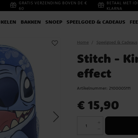
GRATIS VERZENDING BOVEN DE €
BETAAL MET ID
60
KLARNA
IKELEN
BAKKEN
SNOEP
SPEELGOED & CADEAUS
FE
Home
Speelgoed & Cadeaus
Stitch - K
effect
Artikelnummer:
2100005111
Prijs
:
€ 15,90
€ 15,90