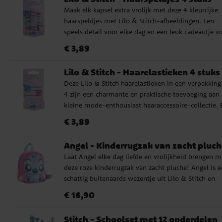
midden. Een leuke en decoratieve activiteit die
Maak elk kapsel extra vrolijk met deze 4 kleurrijke
verandert in een kleurrijk kunstwerk voor op de pla
haarspeldjes met Lilo & Stitch-afbeeldingen. Een
speels detail voor elke dag en een leuk cadeautje v
echte Stitch-fans.
Prijs
:
€ 3,89
€ 3,89
Lilo & Stitch - Haarelastieken 4 stuks
Deze Lilo & Stitch haarelastieken in een verpakking
4 zijn een charmante en praktische toevoeging aan 
kleine mode-enthousiast haaraccessoire-collectie. 
verpakking bevat vier haarbanden in gemengde
Prijs
:
€ 3,89
€ 3,89
kleuren, versierd met motieven uit de populaire ser
Lilo & Stitch.
Angel - Kinderrugzak van zacht pluch
Laat Angel elke dag liefde en vrolijkheid brengen m
deze roze kinderrugzak van zacht pluche! Angel is 
schattig buitenaards wezentje uit Lilo & Stitch en
geliefd bij fans van alle leeftijden. De rugzak is
Prijs
:
€ 16,90
€ 16,90
gemaakt van zacht polyesterpluche en heeft lieve
details zoals grote ogen, zachte oren en bedrukte
Stitch - Schoolset met 12 onderdelen