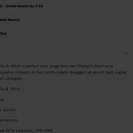
 - Gratis boven de € 60
 met Klarna
cten
ilo & Stitch is perfect voor jonge fans van Disney’s charmante
 speelse ontwerp en het comfortabele draaggemak wordt deze rugzak
of uitstapjes.
ilo & Stitch
ng
ne spullen
derbanden
aal (67% polyester, 33% EVA)