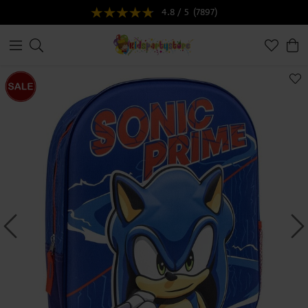
4.8 / 5
(7897)