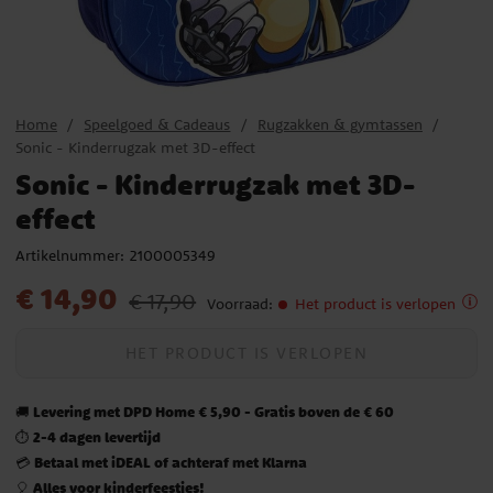
Home
Speelgoed & Cadeaus
Rugzakken & gymtassen
Sonic - Kinderrugzak met 3D-effect
Sonic - Kinderrugzak met 3D-
effect
Artikelnummer:
2100005349
Actuele prijs
:
€ 14,90
Vorige prijs
:
€ 17,90
€ 14,90
€ 17,90
Voorraad
:
Het product is verlopen
HET PRODUCT IS VERLOPEN
Levering met DPD Home € 5,90 - Gratis boven de € 60
🚚
2-4 dagen levertijd
⏱️
Betaal met iDEAL of achteraf met Klarna
💳
Alles voor kinderfeestjes!
🎈