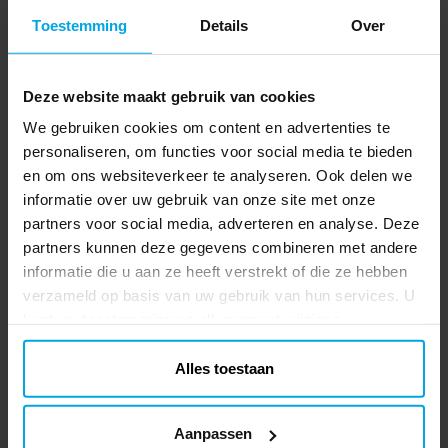
de spelserie.
Toestemming
Details
Over
Deze website maakt gebruik van cookies
We gebruiken cookies om content en advertenties te
personaliseren, om functies voor social media te bieden
en om ons websiteverkeer te analyseren. Ook delen we
informatie over uw gebruik van onze site met onze
partners voor social media, adverteren en analyse. Deze
partners kunnen deze gegevens combineren met andere
K-Pop Demon Hunters
Gabby's Dollhouse
informatie die u aan ze heeft verstrekt of die ze hebben
Buttons 3 stuks
Diadeem, Armband &
verzameld op basis van uw gebruik van hun services. U
Halsketting 3 stuks
€ 3,29
€ 9,90
Prijs
:
€ 3,29
Prijs
:
€ 9,90
kunt uw toestemming op elk moment wijzigen.
TOEVOEGEN
TOEVOEGEN
Alles toestaan
Aanpassen