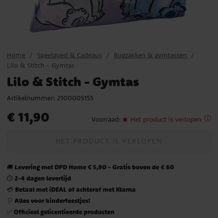
Home
Speelgoed & Cadeaus
Rugzakken & gymtassen
Lilo & Stitch - Gymtas
Lilo & Stitch - Gymtas
Artikelnummer:
2100005155
Prijs
:
€ 11,90
€ 11,90
Voorraad
:
Het product is verlopen
HET PRODUCT IS VERLOPEN
Levering met DPD Home € 5,90 - Gratis boven de € 60
🚚
2-4 dagen levertijd
⏱️
Betaal met iDEAL of achteraf met Klarna
💳
Alles voor kinderfeestjes!
🎈
Officieel gelicentieerde producten
✅