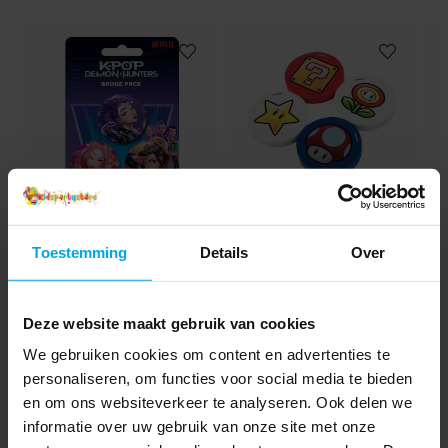
K-Pop Demon Hunters
Super Mario Gummen 4
Buttons 3 stuks
stuks
D
Toestemming
Details
Over
€ 3,29
€ 3,90
Prijs
:
€ 3,29
Prijs
:
€ 3,90
Deze website maakt gebruik van cookies
TOEVOEGEN
TOEVOEGEN
We gebruiken cookies om content en advertenties te
personaliseren, om functies voor social media te bieden
en om ons websiteverkeer te analyseren. Ook delen we
informatie over uw gebruik van onze site met onze