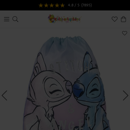
4.8 / 5
(7895)