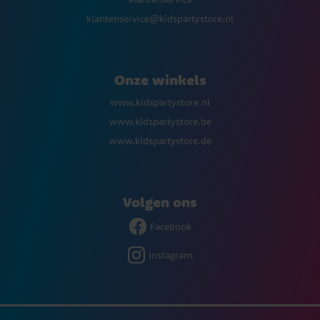
klantenservice@kidspartystore.nl
Onze winkels
www.kidspartystore.nl
www.kidspartystore.be
www.kidspartystore.de
Volgen ons
Facebook
Instagram