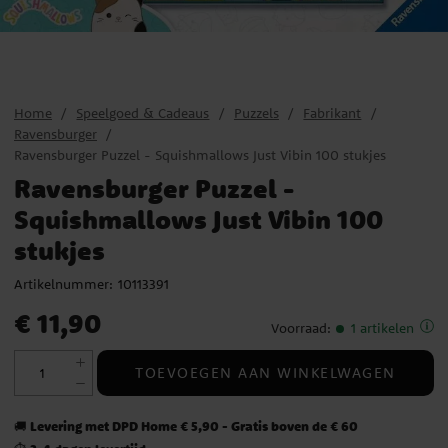
Home
Speelgoed & Cadeaus
Puzzels
Fabrikant
Ravensburger
Ravensburger Puzzel - Squishmallows Just Vibin 100 stukjes
Ravensburger Puzzel -
Squishmallows Just Vibin 100
stukjes
Artikelnummer:
10113391
Prijs
:
€ 11,90
€ 11,90
Voorraad
:
1 artikelen
TOEVOEGEN AAN WINKELWAGEN
Levering met DPD Home € 5,90 - Gratis boven de € 60
🚚