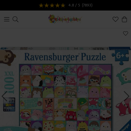
4.8 / 5
(7893)