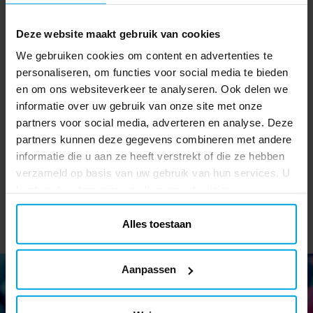
Deze website maakt gebruik van cookies
We gebruiken cookies om content en advertenties te
personaliseren, om functies voor social media te bieden
K-Pop Demon Hunters
Super Mario Gummen 4
en om ons websiteverkeer te analyseren. Ook delen we
Buttons 3 stuks
stuks
D
informatie over uw gebruik van onze site met onze
partners voor social media, adverteren en analyse. Deze
€ 3,29
€ 3,90
Prijs
:
€ 3,29
Prijs
:
€ 3,90
partners kunnen deze gegevens combineren met andere
informatie die u aan ze heeft verstrekt of die ze hebben
TOEVOEGEN
TOEVOEGEN
verzameld op basis van uw gebruik van hun services. U
kunt uw toestemming op elk moment wijzigen.
Alles toestaan
Aanpassen