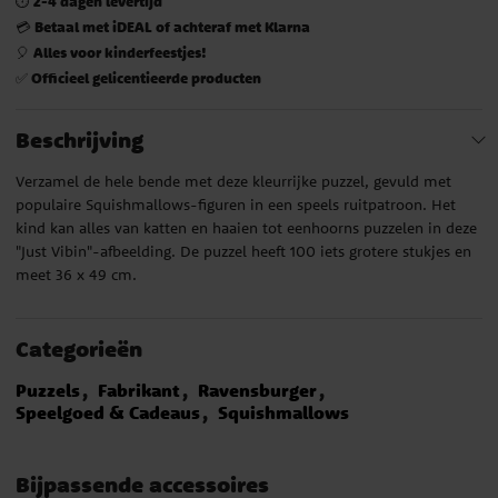
2-4 dagen levertijd
⏱️
Betaal met iDEAL of achteraf met Klarna
💳
Alles voor kinderfeestjes!
🎈
Officieel gelicentieerde producten
✅
Beschrijving
Verzamel de hele bende met deze kleurrijke puzzel, gevuld met
populaire Squishmallows-figuren in een speels ruitpatroon. Het
kind kan alles van katten en haaien tot eenhoorns puzzelen in deze
"Just Vibin"-afbeelding. De puzzel heeft 100 iets grotere stukjes en
meet 36 x 49 cm.
Categorieën
Puzzels
Fabrikant
Ravensburger
Speelgoed & Cadeaus
Squishmallows
Bijpassende accessoires