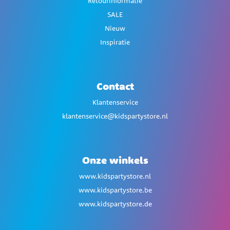
Retourinformatie
SALE
Nieuw
Inspiratie
Contact
Klantenservice
klantenservice@kidspartystore.nl
Onze winkels
www.kidspartystore.nl
www.kidspartystore.be
www.kidspartystore.de