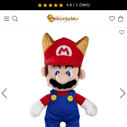
4.8 / 5
(7895)