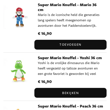
Super Mario Knuffel - Mario 36
cm
Mario is de iconische held die generaties
lang spelers heeft meegenomen op
avonturen door het Paddenstoelenrijk.
Met zijn rode pet, blauwe overall en zijn
Prijs
€ 16,90
:
€ 16,90
bekende uitdrukking is deze knuffel een
must-have voor iedereen die van Super
TOEVOEGEN
Mario houdt. Het is perfect als cadeau
voor zowel kinderen als volwassen
Super Mario Knuffel - Yoshi 36 cm
Nintendo-fans en wordt snel een geliefde
Yoshi is de vrolijke dinosaurus die Mario
favoriet om te knuffelen, mee te spelen of
heeft vergezeld op talloze avonturen en
als leuke decoratie in de kamer. Een
een grote favoriet is geworden bij veel
knuffel met veel herkenbaarheid en
spelers. Met zijn bekende groene uiterlijk
charme. ✔️ Hoogte: 36 cm ✔️ Gemaakt van
Prijs
€ 16,90
:
€ 16,90
en vriendelijke uitdrukking is deze knuffel
100% polyester ✔️ Perfect als cadeau voor
een leuke aanwinst voor iedereen die van
kleine en grote Nintendo-fans
BEKIJKEN
Super Mario houdt. Deze knuffel is een
leuk cadeau en is net zo leuk om mee te
Super Mario Knuffel - Peach 36 cm
spelen als om hem als zachte en