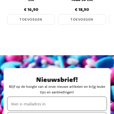
€ 16,90
€ 18,90
Prijs
:
€ 16,90
Prijs
:
€ 18,90
TOEVOEGEN
TOEVOEGEN
Nieuwsbrief!
Blijf op de hoogte van al onze nieuwe artikelen en krijg leuke
tips en aanbiedingen!