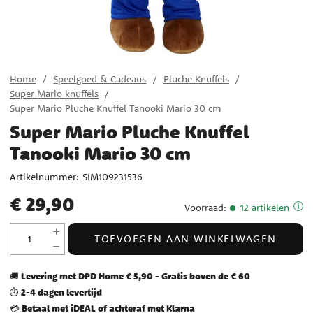
Home
Speelgoed & Cadeaus
Pluche Knuffels
Super Mario knuffels
Super Mario Pluche Knuffel Tanooki Mario 30 cm
Super Mario Pluche Knuffel
Tanooki Mario 30 cm
Artikelnummer:
SIM109231536
Prijs
:
€ 29,90
€ 29,90
Voorraad
:
12 artikelen
TOEVOEGEN AAN WINKELWAGEN
Levering met DPD Home € 5,90 - Gratis boven de € 60
🚚
2-4 dagen levertijd
⏱️
Betaal met iDEAL of achteraf met Klarna
💳