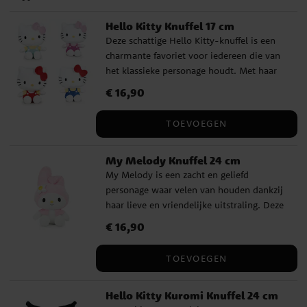
Hello Kitty Knuffel 17 cm
Deze schattige Hello Kitty-knuffel is een
charmante favoriet voor iedereen die van
het klassieke personage houdt. Met haar
bekende uiterlijk en mooie kleurdetails
Prijs
€ 16,90
:
€ 16,90
wordt ze een geliefd figuur om zowel mee
te spelen als in de kamer neer te zetten.
TOEVOEGEN
De knuffel wordt ongesorteerd verkocht en
is verkrijgbaar in vier verschillende
My Melody Knuffel 24 cm
kleuren, wat het extra leuk maakt wanneer
My Melody is een zacht en geliefd
het een verrassing is welke variant je mee
personage waar velen van houden dankzij
naar huis krijgt. Een leuk cadeautje voor
haar lieve en vriendelijke uitstraling. Deze
zowel kinderen als Hello Kitty-fans. ✔️
knuffel geeft haar klassieke stijl prachtig
Hoogte: 17 cm ✔️ Gemaakt van 100%
Prijs
€ 16,90
:
€ 16,90
weer en is perfect voor iedereen die van
polyester ✔️ Officieel gelicentieerd product
schattige figuren met veel charme houdt.
TOEVOEGEN
Deze knuffel is een gewaardeerd cadeau en
wordt snel een knusse favoriet om mee te
Hello Kitty Kuromi Knuffel 24 cm
knuffelen, te spelen of als een mooi detail