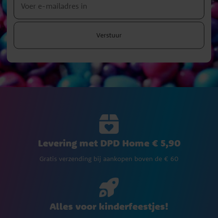
Verstuur
Levering met DPD Home € 5,90
Gratis verzending bij aankopen boven de € 60
Alles voor kinderfeestjes!