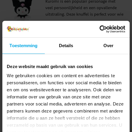
Kuromi is een populair personage met
in de kinderkamer te plaatsen. ✔️ Hoogte:
veel persoonlijkheid en een opvallende
24 cm ✔️ Gemaakt van 100% polyester ✔️
uitstraling. Deze knuffel is perfect voor wie
Officieel gelicentieerd product
van de Hello Kitty-wereld houdt, maar
Prijs
€ 16,90
:
€ 16,90
een figuur wil met wat meer attitude en
speelse charme. Als cadeau is het een
TOEVOEGEN
leuke en gewaardeerde keuze voor zowel
Toestemming
Details
Over
kinderen als fans die houden van Kuromi's
bekende stijl. Een zachte knuffel die net zo
geschikt is om mee te knuffelen als voor
Anderen kochten ook
de verzameling. ✔️ Hoogte: 24 cm ✔️
Deze website maakt gebruik van cookies
Gemaakt van 100% polyester ✔️ Officieel
We gebruiken cookies om content en advertenties te
gelicentieerd product
personaliseren, om functies voor social media te bieden
en om ons websiteverkeer te analyseren. Ook delen we
informatie over uw gebruik van onze site met onze
partners voor social media, adverteren en analyse. Deze
partners kunnen deze gegevens combineren met andere
informatie die u aan ze heeft verstrekt of die ze hebben
verzameld op basis van uw gebruik van hun services. U