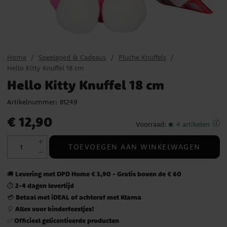
Home
Speelgoed & Cadeaus
Pluche Knuffels
Hello Kitty Knuffel 18 cm
Hello Kitty Knuffel 18 cm
Artikelnummer:
81249
Prijs
:
€ 12,90
€ 12,90
Voorraad
:
4 artikelen
TOEVOEGEN AAN WINKELWAGEN
Levering met DPD Home € 5,90 - Gratis boven de € 60
🚚
2-4 dagen levertijd
⏱️
Betaal met iDEAL of achteraf met Klarna
💳
Alles voor kinderfeestjes!
🎈
Officieel gelicentieerde producten
✅