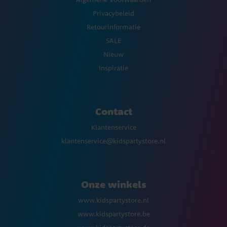
Privacybeleid
Retourinformatie
SALE
Nieuw
Inspiratie
Contact
Klantenservice
klantenservice@kidspartystore.nl
Onze winkels
www.kidspartystore.nl
www.kidspartystore.be