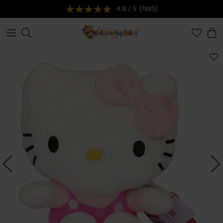
4.8 / 5
(7895)