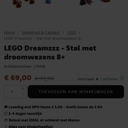
Home
Speelgoed & Cadeaus
LEGO
LEGO Dreamzzz - Stal met droomwezens 8+
LEGO Dreamzzz - Stal met
droomwezens 8+
Artikelnummer:
L71459
Actuele prijs
:
€ 69,00
Vorige prijs
:
€ 99,90
€ 69,00
€ 99,90
Voorraad
:
1 artikelen
TOEVOEGEN AAN WINKELWAGEN
Levering met DPD Home € 5,90 - Gratis boven de € 60
🚚
2-4 dagen levertijd
⏱️
Betaal met iDEAL of achteraf met Klarna
💳
Alles voor kinderfeestjes!
🎈