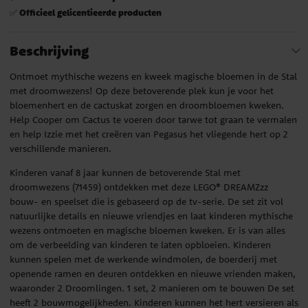
Officieel gelicentieerde producten
✅
Beschrijving
Ontmoet mythische wezens en kweek magische bloemen in de Stal
met droomwezens! Op deze betoverende plek kun je voor het
bloemenhert en de cactuskat zorgen en droombloemen kweken.
Help Cooper om Cactus te voeren door tarwe tot graan te vermalen
en help Izzie met het creëren van Pegasus het vliegende hert op 2
verschillende manieren.
Kinderen vanaf 8 jaar kunnen de betoverende Stal met
droomwezens (71459) ontdekken met deze LEGO® DREAMZzz
bouw- en speelset die is gebaseerd op de tv-serie. De set zit vol
natuurlijke details en nieuwe vriendjes en laat kinderen mythische
wezens ontmoeten en magische bloemen kweken. Er is van alles
om de verbeelding van kinderen te laten opbloeien. Kinderen
kunnen spelen met de werkende windmolen, de boerderij met
openende ramen en deuren ontdekken en nieuwe vrienden maken,
waaronder 2 Droomlingen. 1 set, 2 manieren om te bouwen De set
heeft 2 bouwmogelijkheden. Kinderen kunnen het hert versieren als