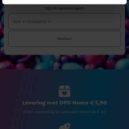
Blijf op de hoogte van al onze nieuwe artikelen en krijg leuke
tips en aanbiedingen!
Verstuur
Levering met DPD Home € 5,90
Gratis verzending bij aankopen boven de € 60