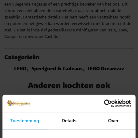
een vliegende Pegasus of een prachtige bewaker van het bos. Dit
stimuleert niet alleen de creativiteit, maar verdubbelt ook de
speeltijd. Fantastische details Het hert heeft een verstelbaar hoofd
en poten en het gewei kan worden verwisseld met bloemen uit de
stal. De set is inclusief gedetailleerde minifiguren van Izzie, Zoey,
Cooper en mevrouw Castillo.
Categorieën
LEGO
Speelgoed & Cadeaus
LEGO Dreamzzz
Anderen kochten ook
Toestemming
Details
Over