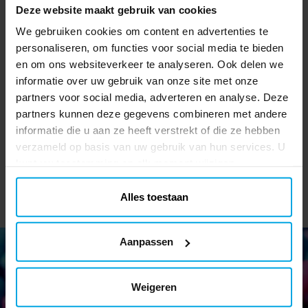
Deze website maakt gebruik van cookies
We gebruiken cookies om content en advertenties te
personaliseren, om functies voor social media te bieden
LEGO Dreamzzz -
en om ons websiteverkeer te analyseren. Ook delen we
Mevrouw Castillo's
informatie over uw gebruik van onze site met onze
schildpadbusje 7+
partners voor social media, adverteren en analyse. Deze
€ 49,90
Actuele prijs
:
€ 49,90
Vorige
€ 59,90
prijs
:
€ 59,90
partners kunnen deze gegevens combineren met andere
informatie die u aan ze heeft verstrekt of die ze hebben
TOEVOEGEN
verzameld op basis van uw gebruik van hun services. U
kunt uw toestemming op elk moment wijzigen.
Alles toestaan
Aanpassen
Weigeren
Nieuwsbrief!