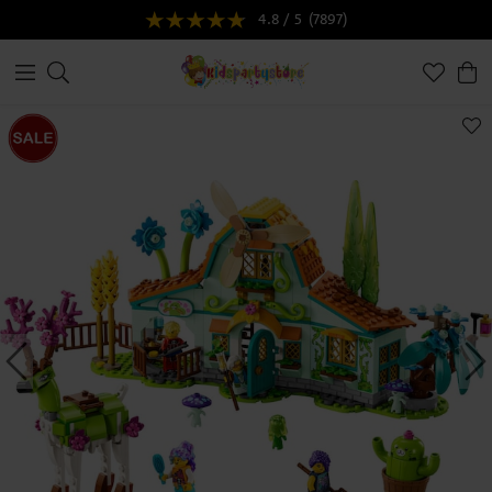
4.8 / 5
(7897)